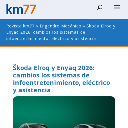
Revista km77
»
Engendro Mecánico
»
Škoda Elroq y
Enyaq 2026: cambios los sistemas de
infoentretenimiento, eléctrico y asistencia
Škoda Elroq y Enyaq 2026:
cambios los sistemas de
infoentretenimiento, eléctrico
y asistencia