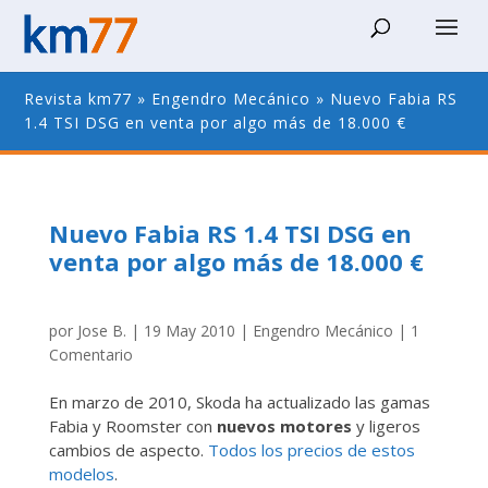
Revista km77
»
Engendro Mecánico
»
Nuevo Fabia RS
1.4 TSI DSG en venta por algo más de 18.000 €
Nuevo Fabia RS 1.4 TSI DSG en
venta por algo más de 18.000 €
por
Jose B.
|
19 May 2010
|
Engendro Mecánico
|
1
Comentario
En marzo de 2010, Skoda ha actualizado las gamas
Fabia y Roomster con
nuevos motores
y ligeros
cambios de aspecto.
Todos los precios de estos
modelos
.