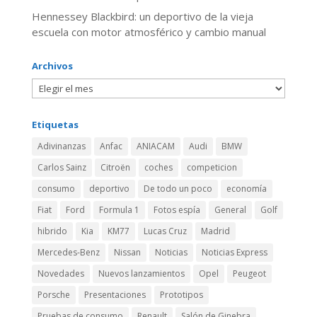
Hennessey Blackbird: un deportivo de la vieja
escuela con motor atmosférico y cambio manual
Archivos
Etiquetas
Adivinanzas
Anfac
ANIACAM
Audi
BMW
Carlos Sainz
Citroën
coches
competicion
consumo
deportivo
De todo un poco
economía
Fiat
Ford
Formula 1
Fotos espía
General
Golf
hibrido
Kia
KM77
Lucas Cruz
Madrid
Mercedes-Benz
Nissan
Noticias
Noticias Express
Novedades
Nuevos lanzamientos
Opel
Peugeot
Porsche
Presentaciones
Prototipos
Pruebas de consumo
Renault
Salón de Ginebra