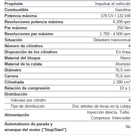
Propósito
Impulsar el vehículo
Combustible
Gasolina
Potencia máxima
179 CV / 132 kW
Revoluciones potencia máxima
6.200 rpm
Par máximo
250 Nm
Revoluciones par máximo
1.750 - 4.500 rpm
Situación
Delantero transversal
Número de cilindros
4
Disposición de los cilindros
En línea
Material del bloque
Hierro
Material de la culata
Aluminio
Diámetro
76,5 mm
Carrera
75,6 mm
Cilindrada
1.390 cm³
Relación de compresión
10 a 1
Distribución
Válvulas por cilindro
4
Tipo de distribución
Dos árboles de levas en la culata
Inyección directa. Turbo.
Alimentación
Compresor. Intercooler
Automatismo de parada y
No
arranque del motor ("Stop/Start")