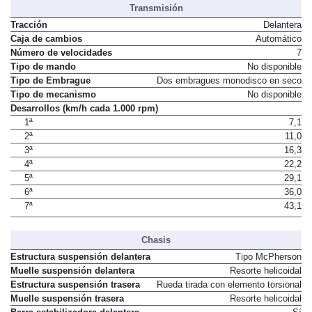
Transmisión
Tracción
Delantera
Caja de cambios
Automático
Número de velocidades
7
Tipo de mando
No disponible
Tipo de Embrague
Dos embragues monodisco en seco
Tipo de mecanismo
No disponible
Desarrollos (km/h cada 1.000 rpm)
1ª
7,1
2ª
11,0
3ª
16,3
4ª
22,2
5ª
29,1
6ª
36,0
7ª
43,1
Chasis
Estructura suspensión delantera
Tipo McPherson
Muelle suspensión delantera
Resorte helicoidal
Estructura suspensión trasera
Rueda tirada con elemento torsional
Muelle suspensión trasera
Resorte helicoidal