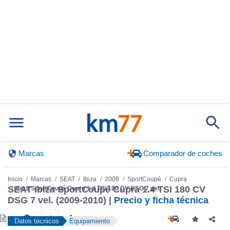
Marcas
Comparador de coches
Inicio
Marcas
SEAT
Ibiza
2008
SportCoupé
Cupra
SEAT Ibiza SportCoupé Cupra 1.4 TSI 180 CV
Ibiza SportCoupé Cupra 1.4 TSI 180 CV DSG 7 vel.
DSG 7 vel. (2009-2010) |
Precio y ficha técnica
Datos técnicos
Equipamiento