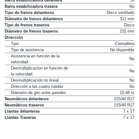
Barra estabilizadora delantera
Sí
Barra estabilizadora trasera
No
Tipo de frenos delanteros
Disco ventilado
Diámetro de frenos delanteros
312 mm
Tipo de frenos traseros
Disco
Diámetro de frenos traseros
232 mm
Dirección
Tipo
Cremallera
Tipo de asistencia
No disponible
Asistencia en función de la
No
velocidad
Desmultiplicacion en función de
No
la velocidad
Desmultiplicación no lineal
No
Dirección a las cuatro ruedas
No
Diámetro de giro entre paredes
10,48 m
Neumáticos delanteros
215/40 R17
Neumáticos traseros
215/40 R17
Llantas delanteras
7 x 17
Llantas Traseras
7 x 17