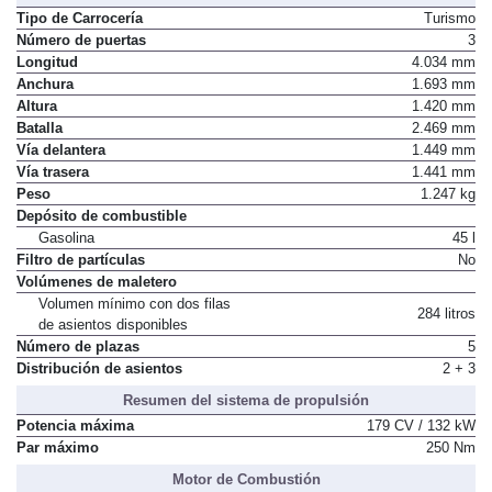
Tipo de Carrocería
Turismo
Número de puertas
3
Longitud
4.034 mm
Anchura
1.693 mm
Altura
1.420 mm
Batalla
2.469 mm
Vía delantera
1.449 mm
Vía trasera
1.441 mm
Peso
1.247 kg
Depósito de combustible
Gasolina
45 l
Filtro de partículas
No
Volúmenes de maletero
Volumen mínimo con dos filas
284 litros
de asientos disponibles
Número de plazas
5
Distribución de asientos
2 + 3
Resumen del sistema de propulsión
Potencia máxima
179 CV / 132 kW
Par máximo
250 Nm
Motor de Combustión