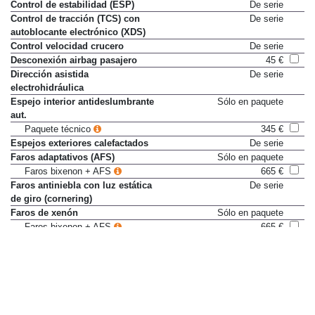
Control de estabilidad (ESP)
De serie
Control de tracción (TCS) con
De serie
autoblocante electrónico (XDS)
Control velocidad crucero
De serie
Desconexión airbag pasajero
45 €
Dirección asistida
De serie
electrohidráulica
Espejo interior antideslumbrante
Sólo en paquete
aut.
Paquete técnico
345 €
Espejos exteriores calefactados
De serie
Faros adaptativos (AFS)
Sólo en paquete
Faros bixenon + AFS
665 €
Faros antiniebla con luz estática
De serie
de giro (cornering)
Faros de xenón
Sólo en paquete
Faros bixenon + AFS
665 €
Lavafaros
Sólo en paquete
Paquete Invierno
180 €
Levas del cambio DSG en el
De serie
volante
Mandos de radio en volante
De serie
Ordenador de viaje
De serie