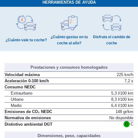
HERRAMIENTAS DE AYUDA
¿Cuánto gastas en tu
Disfruta el cambio de
¿Cuánto vale tu coche?
coche al año?
coche
Prestaciones y consumos homologados
Velocidad máxima
225 km/h
Aceleración 0-100 km/h
7,2 s
Consumo NEDC
Extraurbano
5,3 l/100 km
Urbano
8,3 l/100 km
Medio
6,4 l/100 km
Emisiones de CO₂ NEDC
148 gr/km
Normativa de emisiones
No disponible
C
Distintivo ambiental DGT
Dimensiones, peso, capacidades