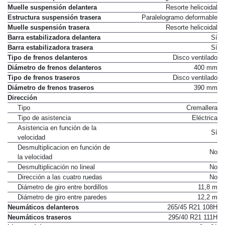
Muelle suspensión delantera
Resorte helicoidal
Estructura suspensión trasera
Paralelogramo deformable
Muelle suspensión trasera
Resorte helicoidal
Barra estabilizadora delantera
Sí
Barra estabilizadora trasera
Sí
Tipo de frenos delanteros
Disco ventilado
Diámetro de frenos delanteros
400 mm
Tipo de frenos traseros
Disco ventilado
Diámetro de frenos traseros
390 mm
Dirección
Tipo
Cremallera
Tipo de asistencia
Eléctrica
Asistencia en función de la
Sí
velocidad
Desmultiplicacion en función de
No
la velocidad
Desmultiplicación no lineal
No
Dirección a las cuatro ruedas
No
Diámetro de giro entre bordillos
11,8 m
Diámetro de giro entre paredes
12,2 m
Neumáticos delanteros
265/45 R21 108H
Neumáticos traseros
295/40 R21 111H