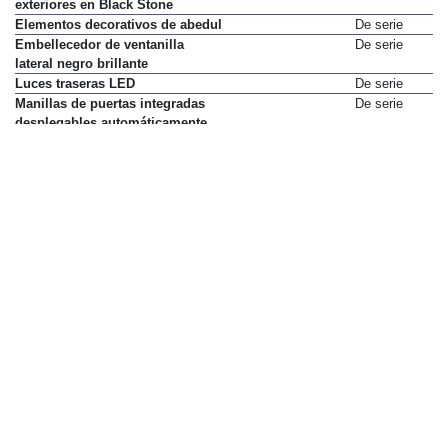
exteriores en Black Stone
Elementos decorativos de abedul
De serie
Embellecedor de ventanilla
De serie
lateral negro brillante
Luces traseras LED
De serie
Manillas de puertas integradas
De serie
desplegables automáticamente
Molduras inferiores de puertas en
De serie
negro superbrillante
Paneles de puertas y salpicadero
De serie
en símil cuero
Paragolpes en color carrocería
De serie
Parrilla tapada del color de la
De serie
carrocería
Parte inferior del parachoques en
De serie
negro superbrillante
Pintura Vapour Grey
0 €
Pintura metalizada
1.089 €
Tapicería Nordico (vinilo/símil
De serie
cuero)
Tapicería de mezcla de lana a
1.210 €
medida
Tiradores exteriores en color
De serie