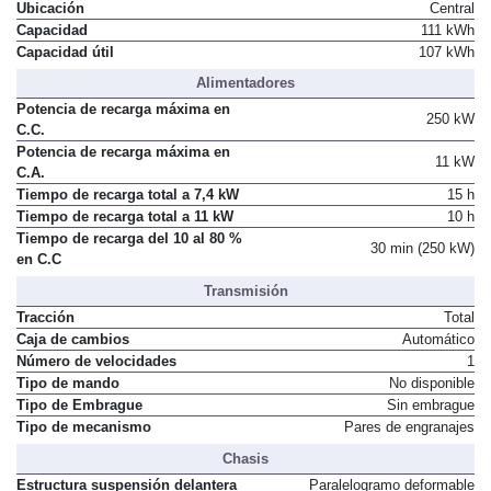
Ubicación
Central
Capacidad
111 kWh
Capacidad útil
107 kWh
Alimentadores
Potencia de recarga máxima en
250 kW
C.C.
Potencia de recarga máxima en
11 kW
C.A.
Tiempo de recarga total a 7,4 kW
15 h
Tiempo de recarga total a 11 kW
10 h
Tiempo de recarga del 10 al 80 %
30 min (250 kW)
en C.C
Transmisión
Tracción
Total
Caja de cambios
Automático
Número de velocidades
1
Tipo de mando
No disponible
Tipo de Embrague
Sin embrague
Tipo de mecanismo
Pares de engranajes
Chasis
Estructura suspensión delantera
Paralelogramo deformable