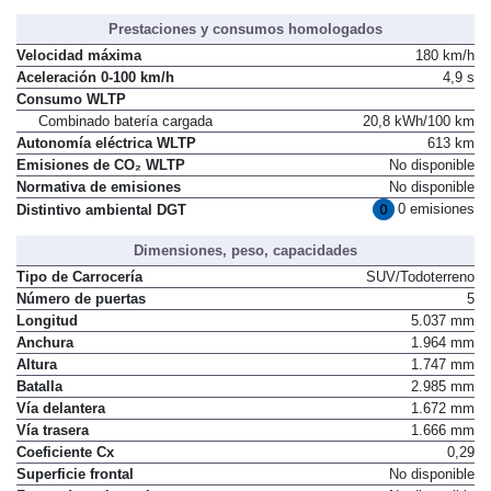
Prestaciones y consumos homologados
Velocidad máxima
180 km/h
Aceleración 0-100 km/h
4,9 s
Consumo WLTP
Combinado batería cargada
20,8 kWh/100 km
Autonomía eléctrica WLTP
613 km
Emisiones de CO₂ WLTP
No disponible
Normativa de emisiones
No disponible
0 emisiones
Distintivo ambiental DGT
Dimensiones, peso, capacidades
Tipo de Carrocería
SUV/Todoterreno
Número de puertas
5
Longitud
5.037 mm
Anchura
1.964 mm
Altura
1.747 mm
Batalla
2.985 mm
Vía delantera
1.672 mm
Vía trasera
1.666 mm
Coeficiente Cx
0,29
Superficie frontal
No disponible