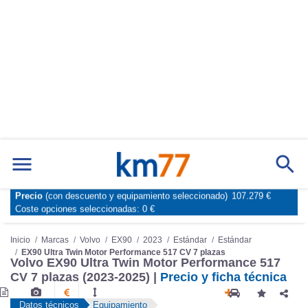
Precio
(con descuento y equipamiento seleccionado)
107.279 €
Marcas
Comparador de coches
Coste opciones seleccionadas:
0 €
Inicio
Marcas
Volvo
EX90
2023
Estándar
Estándar
EX90 Ultra Twin Motor Performance 517 CV 7 plazas
Volvo EX90 Ultra Twin Motor Performance 517
CV 7 plazas (2023-2025) |
Precio y ficha técnica
Datos técnicos
Equipamiento