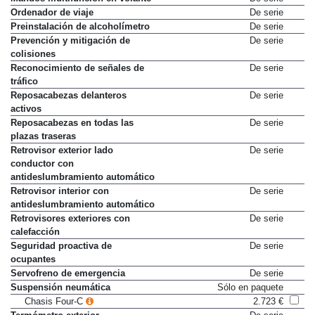
Ordenador de viaje
De serie
Preinstalación de alcoholímetro
De serie
Prevención y mitigación de
De serie
colisiones
Reconocimiento de señales de
De serie
tráfico
Reposacabezas delanteros
De serie
activos
Reposacabezas en todas las
De serie
plazas traseras
Retrovisor exterior lado
De serie
conductor con
antideslumbramiento automático
Retrovisor interior con
De serie
antideslumbramiento automático
Retrovisores exteriores con
De serie
calefacción
Seguridad proactiva de
De serie
ocupantes
Servofreno de emergencia
De serie
Suspensión neumática
Sólo en paquete
Chasis Four-C
2.723 €