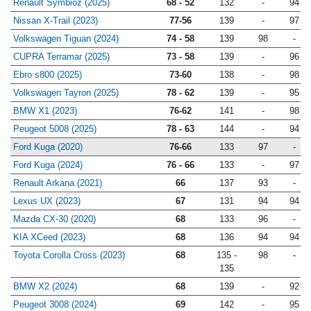
Renault Symbioz (2025)
68 - 52
132
-
94
Nissan X-Trail (2023)
77-56
139
-
97
Volkswagen Tiguan (2024)
74 - 58
139
98
-
CUPRA Terramar (2025)
73 - 58
139
-
96
Ebro s800 (2025)
73-60
138
-
98
Volkswagen Tayron (2025)
78 - 62
139
-
95
BMW X1 (2023)
76-62
141
-
98
Peugeot 5008 (2025)
78 - 63
144
-
94
Ford Kuga (2020)
76-66
133
97
-
Ford Kuga (2024)
76 - 66
133
-
97
Renault Arkana (2021)
66
137
93
-
Lexus UX (2023)
67
131
94
94
Mazda CX-30 (2020)
68
133
96
-
KIA XCeed (2023)
68
136
94
94
Toyota Corolla Cross (2023)
68
135 -
98
-
135
BMW X2 (2024)
68
139
-
92