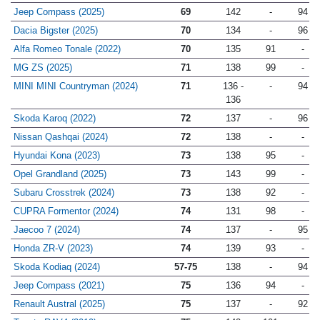
Peugeot 3008 (2024)
69
142
-
95
Jeep Compass (2025)
69
142
-
94
Dacia Bigster (2025)
70
134
-
96
Alfa Romeo Tonale (2022)
70
135
91
-
MG ZS (2025)
71
138
99
-
MINI MINI Countryman (2024)
71
136 -
-
94
136
Skoda Karoq (2022)
72
137
-
96
Nissan Qashqai (2024)
72
138
-
-
Hyundai Kona (2023)
73
138
95
-
Opel Grandland (2025)
73
143
99
-
Subaru Crosstrek (2024)
73
138
92
-
CUPRA Formentor (2024)
74
131
98
-
Jaecoo 7 (2024)
74
137
-
95
Honda ZR-V (2023)
74
139
93
-
Skoda Kodiaq (2024)
57-75
138
-
94
Jeep Compass (2021)
75
136
94
-
Renault Austral (2025)
75
137
-
92