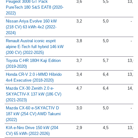
Peugeot 3008 GT Pack
3,6
5,5
13,1
PureTech 180 S&S EAT8 (2020-
2022)
Nissan Ariya Evolve 160 kW
3,2
5,0
-
(218 CV) 63 kWh 4x2 (2022-
2024)
Renault Austral iconic esprit
3,8
5,0
-
alpine E-Tech full hybrid 146 kW
(200 CV) (2022-2025)
Toyota C-HR 180H Kaji Edition
3,7
5,7
13,6
(2019-2020)
Honda CR-V 2.0­ i­-MMD Híbrido
3,4
6,4
13,3
4x4 Executive (2018-2020)
Mazda CX-30 Zenith 2.0 e-
4,7
6,4
14,1
SKYACTIV-X 137 kW (186 CV)
(2021-2023)
Mazda CX-60 e-SKYACTIV D
3,0
5,0
-
187 kW (254 CV) AWD Takumi
(2022)
KIA e-Niro Drive 150 kW (204
2,9
4,5
13,6