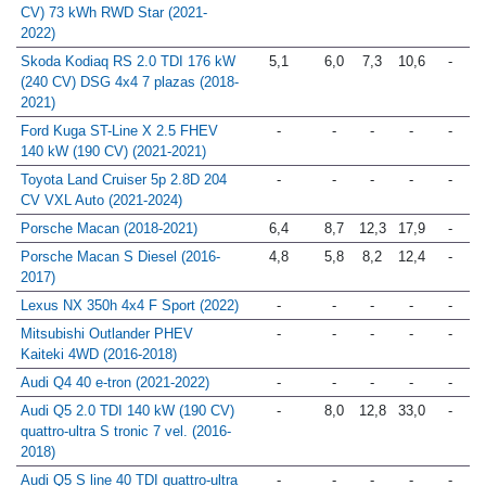
Hyundai IONIQ 5 160 kW (218
-
-
-
-
-
CV) 73 kWh RWD Star (2021-
2022)
Skoda Kodiaq RS 2.0 TDI 176 kW
5,1
6,0
7,3
10,6
-
(240 CV) DSG 4x4 7 plazas (2018-
2021)
Ford Kuga ST-Line X 2.5 FHEV
-
-
-
-
-
140 kW (190 CV) (2021-2021)
Toyota Land Cruiser 5p 2.8D 204
-
-
-
-
-
CV VXL Auto (2021-2024)
Porsche Macan (2018-2021)
6,4
8,7
12,3
17,9
-
Porsche Macan S Diesel (2016-
4,8
5,8
8,2
12,4
-
2017)
Lexus NX 350h 4x4 F Sport (2022)
-
-
-
-
-
Mitsubishi Outlander PHEV
-
-
-
-
-
Kaiteki 4WD (2016-2018)
Audi Q4 40 e-tron (2021-2022)
-
-
-
-
-
Audi Q5 2.0 TDI 140 kW (190 CV)
-
8,0
12,8
33,0
-
quattro-ultra S tronic 7 vel. (2016-
2018)