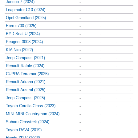
Jaecoo 7 (2024)
-
-
-
-
Leapmotor C10 (2024)
-
-
-
-
Opel Grandland (2025)
-
-
-
-
Ebro s700 (2025)
-
-
-
-
BYD Seal U (2024)
-
-
-
-
Peugeot 3008 (2024)
-
-
-
-
KIA Niro (2022)
-
-
-
-
Jeep Compass (2021)
-
-
-
-
Renault Rafale (2024)
-
-
-
-
CUPRA Terramar (2025)
-
-
-
-
Renault Arkana (2021)
-
-
-
-
Renault Austral (2025)
-
-
-
-
Jeep Compass (2025)
-
-
-
-
Toyota Corolla Cross (2023)
-
-
-
-
MINI MINI Countryman (2024)
-
-
-
-
Subaru Crosstrek (2024)
-
-
-
-
Toyota RAV4 (2019)
-
-
-
-