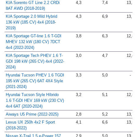
KIA Sorento GT Line 2.2 CRDi
4,3
7,4
13,2
8AT AWD (2018-2019)
KIA Sportage 2.0 Mild Hybrid
4,3
6,9
13,1
136 kW (185 CV) 4x4 (2018-
2019)
KIA Sportage GT-line 1.6 T-GDI
3,8
6,3
12,8
MHEV 132 kW (180 CV) 7DCT
4x4 (2022-2024)
KIA Sportage Tech PHEV 1.6 T-
3,0
4,7
12,4
GDI 198 kW (265 CV) 4x4 (2022-
2024)
Hyundai Tucson PHEV 1.6 TGDI
3,3
5,0
-
195 kW (265 CV) 6AT 4X4 Style
(2021-2024)
Hyundai Tucson Style Híbrido
3,2
5,1
12,8
1.6 T-GDI HEV 169 kW (230 CV)
4x4 6AT (2020-2024)
Aiways U5 Prime (2022-2025)
2,8
5,2
13,7
Lexus UX 250h 4x2 F Sport
4,1
6,6
13,5
(2018-2022)