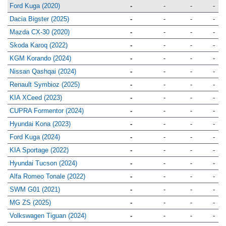
(cm)
(cm)
(cm)
(cm)
Ford Kuga (2020)
-
-
-
-
Dacia Bigster (2025)
-
-
-
-
Mazda CX-30 (2020)
-
-
-
-
Skoda Karoq (2022)
-
-
-
-
KGM Korando (2024)
-
-
-
-
Nissan Qashqai (2024)
-
-
-
-
Renault Symbioz (2025)
-
-
-
-
KIA XCeed (2023)
-
-
-
-
CUPRA Formentor (2024)
-
-
-
-
Hyundai Kona (2023)
-
-
-
-
Ford Kuga (2024)
-
-
-
-
KIA Sportage (2022)
-
-
-
-
Hyundai Tucson (2024)
-
-
-
-
Alfa Romeo Tonale (2022)
-
-
-
-
SWM G01 (2021)
-
-
-
-
MG ZS (2025)
-
-
-
-
Volkswagen Tiguan (2024)
-
-
-
-