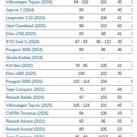
Volkswagen Tiguan (2024)
84 - 102
101
45
74
Jaecoo 7 (2024)
80
97
40
77
Leapmotor C10 (2024)
89
106
41
78
Opel Grandland (2025)
99
102
50
74
Ebro s700 (2025)
83
98
41
75
BYD Seal U (2024)
87 - 93
96 - 122
35
79
Peugeot 3008 (2024)
88
96
46
78
Skoda Kodiaq (2024)
-
-
-
-
KIA Niro (2022)
78 - 85
105
41
77
Ebro s800 (2025)
100
102
35
-
Peugeot 5008 (2025)
102 - 114
104
-
80
Jeep Compass (2021)
75
97
44
78
Renault Rafale (2024)
97
103
55
-
Volkswagen Tayron (2025)
105 - 124
101
45
71
CUPRA Terramar (2025)
84
100
43
78
Renault Arkana (2021)
93
96
55
81
Renault Austral (2025)
80
105
53
-