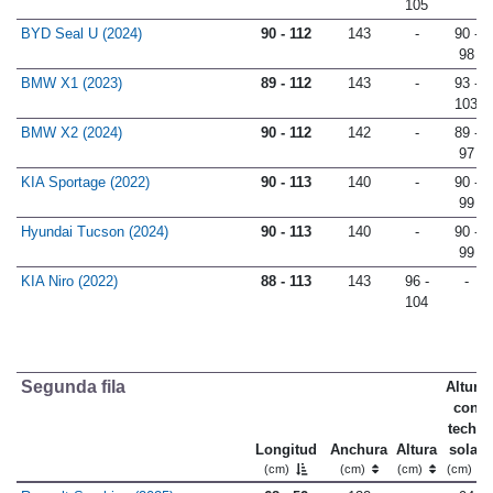
Opel Grandland (2025)
89 - 112
146
97 -
-
105
BYD Seal U (2024)
90 - 112
143
-
90 -
98
BMW X1 (2023)
89 - 112
143
-
93 -
103
BMW X2 (2024)
90 - 112
142
-
89 -
97
KIA Sportage (2022)
90 - 113
140
-
90 -
99
Hyundai Tucson (2024)
90 - 113
140
-
90 -
99
KIA Niro (2022)
88 - 113
143
96 -
-
104
Segunda fila
Altura
con
techo
Longitud
Anchura
Altura
solar
(cm)
(cm)
(cm)
(cm)