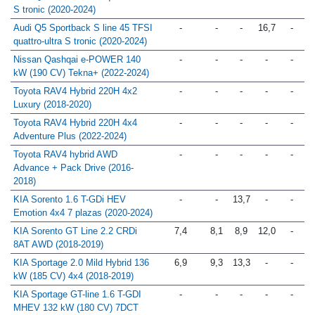
Audi Q5 S line 40 TDI quattro-ultra
-
-
-
-
-
S tronic (2020-2024)
Audi Q5 Sportback S line 45 TFSI
-
-
-
16,7
-
quattro-ultra S tronic (2020-2024)
Nissan Qashqai e-POWER 140
-
-
-
-
-
kW (190 CV) Tekna+ (2022-2024)
Toyota RAV4 Hybrid 220H 4x2
-
-
-
-
-
Luxury (2018-2020)
Toyota RAV4 Hybrid 220H 4x4
-
-
-
-
-
Adventure Plus (2022-2024)
Toyota RAV4 hybrid AWD
-
-
-
-
-
Advance + Pack Drive (2016-
2018)
KIA Sorento 1.6 T-GDi HEV
-
-
13,7
-
-
Emotion 4x4 7 plazas (2020-2024)
KIA Sorento GT Line 2.2 CRDi
7,4
8,1
8,9
12,0
-
8AT AWD (2018-2019)
KIA Sportage 2.0 Mild Hybrid 136
6,9
9,3
13,3
-
-
kW (185 CV) 4x4 (2018-2019)
KIA Sportage GT-line 1.6 T-GDI
-
-
-
-
-