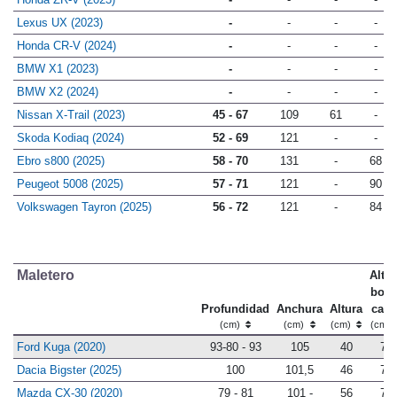
Honda ZR-V (2023)
-
-
-
-
Lexus UX (2023)
-
-
-
-
Honda CR-V (2024)
-
-
-
-
BMW X1 (2023)
-
-
-
-
BMW X2 (2024)
-
-
-
-
Nissan X-Trail (2023)
45 - 67
109
61
-
Skoda Kodiaq (2024)
52 - 69
121
-
-
Ebro s800 (2025)
58 - 70
131
-
68
Peugeot 5008 (2025)
57 - 71
121
-
90
Volkswagen Tayron (2025)
56 - 72
121
-
84
Maletero
Altur
bord
Profundidad
Anchura
Altura
carg
(cm)
(cm)
(cm)
(cm)
Ford Kuga (2020)
93-80 - 93
105
40
71
Dacia Bigster (2025)
100
101,5
46
78