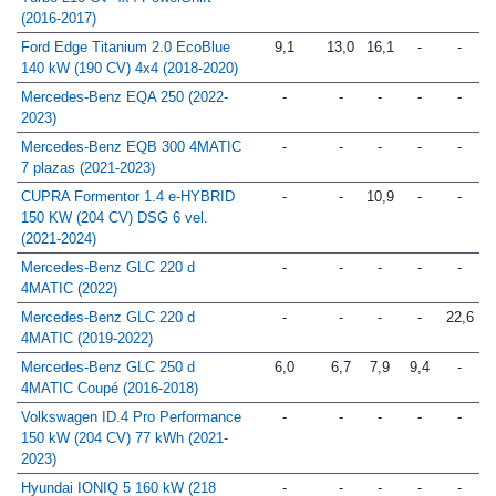
Turbo 210 CV 4x4 PowerShift
(2016-2017)
Ford Edge Titanium 2.0 EcoBlue
9,1
13,0
16,1
-
-
140 kW (190 CV) 4x4 (2018-2020)
Mercedes-Benz EQA 250 (2022-
-
-
-
-
-
2023)
Mercedes-Benz EQB 300 4MATIC
-
-
-
-
-
7 plazas (2021-2023)
CUPRA Formentor 1.4 e-HYBRID
-
-
10,9
-
-
150 KW (204 CV) DSG 6 vel.
(2021-2024)
Mercedes-Benz GLC 220 d
-
-
-
-
-
4MATIC (2022)
Mercedes-Benz GLC 220 d
-
-
-
-
22,6
4MATIC (2019-2022)
Mercedes-Benz GLC 250 d
6,0
6,7
7,9
9,4
-
4MATIC Coupé (2016-2018)
Volkswagen ID.4 Pro Performance
-
-
-
-
-
150 kW (204 CV) 77 kWh (2021-
2023)