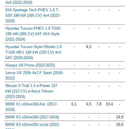
MHEV 132 kW (180 CV) 7DCT
4x4 (2022-2024)
KIA Sportage Tech PHEV 1.6 T-
-
-
-
-
-
GDI 198 kW (265 CV) 4x4 (2022-
2024)
Hyundai Tucson PHEV 1.6 TGDI
-
-
-
-
-
195 kW (265 CV) 6AT 4X4 Style
(2021-2024)
Hyundai Tucson Style Híbrido 1.6
-
9,3
-
-
-
T-GDI HEV 169 kW (230 CV) 4x4
6AT (2020-2024)
Aiways U5 Prime (2022-2025)
-
-
-
-
-
Lexus UX 250h 4x2 F Sport (2018-
-
-
-
-
-
2022)
Nissan X-Trail 1.5 e-Power 157
-
-
-
-
-
kW (213 CV) e-4orce Tekna+
(2022-2024)
BMW X1 xDrive20d Aut. (2017-
6,1
6,5
7,8
10,4
-
2018)
BMW X3 xDrive20d (2017-2018)
-
-
-
-
19,9