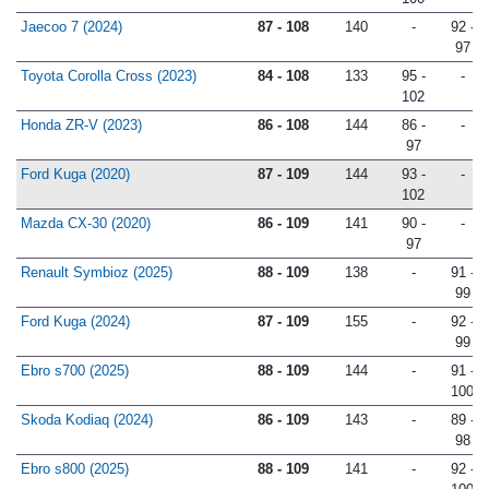
100
Jaecoo 7 (2024)
87 - 108
140
-
92 -
97
Toyota Corolla Cross (2023)
84 - 108
133
95 -
-
102
Honda ZR-V (2023)
86 - 108
144
86 -
-
97
Ford Kuga (2020)
87 - 109
144
93 -
-
102
Mazda CX-30 (2020)
86 - 109
141
90 -
-
97
Renault Symbioz (2025)
88 - 109
138
-
91 -
99
Ford Kuga (2024)
87 - 109
155
-
92 -
99
Ebro s700 (2025)
88 - 109
144
-
91 -
100
Skoda Kodiaq (2024)
86 - 109
143
-
89 -
98
Ebro s800 (2025)
88 - 109
141
-
92 -