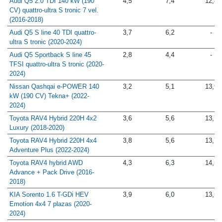
Audi Q5 2.0 TDI 140 kW (190
4,5
7,4
12,8
CV) quattro-ultra S tronic 7 vel.
(2016-2018)
Audi Q5 S line 40 TDI quattro-
3,7
6,2
-
ultra S tronic (2020-2024)
Audi Q5 Sportback S line 45
2,8
4,4
-
TFSI quattro-ultra S tronic (2020-
2024)
Nissan Qashqai e-POWER 140
3,2
5,1
13,9
kW (190 CV) Tekna+ (2022-
2024)
Toyota RAV4 Hybrid 220H 4x2
3,6
5,6
13,7
Luxury (2018-2020)
Toyota RAV4 Hybrid 220H 4x4
3,8
5,6
13,7
Adventure Plus (2022-2024)
Toyota RAV4 hybrid AWD
4,3
6,3
14,5
Advance + Pack Drive (2016-
2018)
KIA Sorento 1.6 T-GDi HEV
3,9
6,0
13,5
Emotion 4x4 7 plazas (2020-
2024)