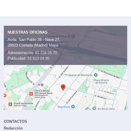
NUESTRAS OFICINAS
Avda. San Pablo 28 - Nave 27,
28823 Coslada (Madrid)
Mapa
Administración:
91 724 05 70
Publicidad:
91 513 04 95
CONTACTOS