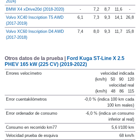
BMW X3 xDrive20d xLine (2021-
-
-
-
-
18,8
2024)
BMW X4 xDrive20d (2018-2020)
-
7,2
8,7
11,6
-
Volvo XC40 Inscription T5 AWD
6,1
7,3
9,3
14,1
26,8
(2017-2019)
Volvo XC60 Inscription D4 AWD
7,4
8,0
9,3
11,7
15,8
(2017-2018)
Otros datos de la prueba |
Ford Kuga ST-Line X 2.5
PHEV 165 kW (225 CV) (2019-2022)
Errores velocímetro
velocidad indicada
(km/h)
50
90
120
velocidad real
(km/h)
48
86
115
Error cuentakilómetros
-0,0 % (indica 100 km cada
100 km reales)
Error ordenador de consumo
-6,0 % (indica un consumo
inferior al real)
Consumo en recorrido km77
5,6 l/100 km