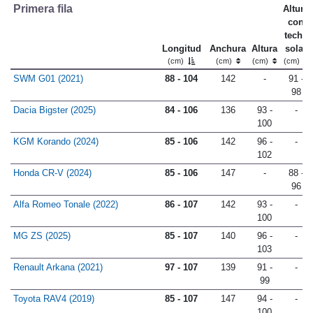
Primera fila
Altura
con
techo
Longitud
Anchura
Altura
solar
(cm)
(cm)
(cm)
(cm)
SWM G01 (2021)
88 - 104
142
-
91 -
98
Dacia Bigster (2025)
84 - 106
136
93 -
-
100
KGM Korando (2024)
85 - 106
142
96 -
-
102
Honda CR-V (2024)
85 - 106
147
-
88 -
96
Alfa Romeo Tonale (2022)
86 - 107
142
93 -
-
100
MG ZS (2025)
85 - 107
140
96 -
-
103
Renault Arkana (2021)
97 - 107
139
91 -
-
99
Toyota RAV4 (2019)
85 - 107
147
94 -
-