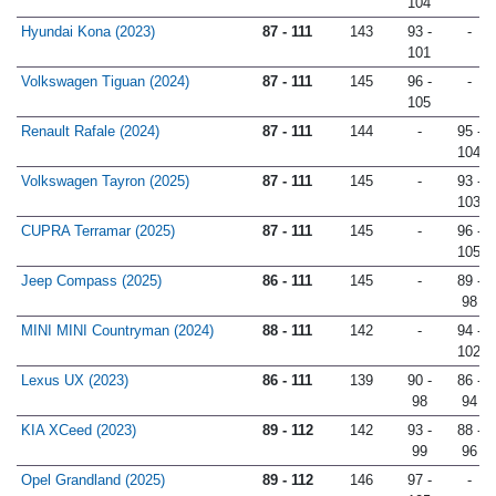
104
Hyundai Kona (2023)
87 - 111
143
93 -
-
101
Volkswagen Tiguan (2024)
87 - 111
145
96 -
-
105
Renault Rafale (2024)
87 - 111
144
-
95 -
104
Volkswagen Tayron (2025)
87 - 111
145
-
93 -
103
CUPRA Terramar (2025)
87 - 111
145
-
96 -
105
Jeep Compass (2025)
86 - 111
145
-
89 -
98
MINI MINI Countryman (2024)
88 - 111
142
-
94 -
102
Lexus UX (2023)
86 - 111
139
90 -
86 -
98
94
KIA XCeed (2023)
89 - 112
142
93 -
88 -
99
96