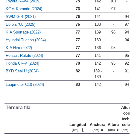
Toyota RAV4 (2019)
75
142
101
-
KGM Korando (2024)
76
141
97
-
SWM G01 (2021)
76
141
-
94
Ebro s700 (2025)
76
138
-
97
KIA Sportage (2022)
77
139
98
94
Hyundai Tucson (2024)
77
139
-
94
KIA Niro (2022)
77
136
95
-
Renault Rafale (2024)
77
141
-
95
Honda CR-V (2024)
78
142
95
92
BYD Seal U (2024)
82
139 -
-
91
139
Leapmotor C10 (2024)
83
142
-
94
Tercera fila
Altura
con
techo
Longitud
Anchura
Altura
solar