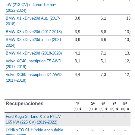
Nissan X-Trail 1.5 e-Power 157
2,9
5,0
13,1
kW (213 CV) e-4orce Tekna+
(2022-2024)
BMW X1 xDrive20d Aut. (2017-
3,8
6,1
13
2018)
BMW X3 xDrive20d (2017-2018)
3,9
6,8
13,0
BMW X3 xDrive20d xLine (2021-
3,9
6,6
13,3
2024)
BMW X4 xDrive20d (2018-2020)
4,1
7,1
13,1
Volvo XC40 Inscription T5 AWD
3,1
5,1
12,9
(2017-2019)
Volvo XC60 Inscription D4 AWD
4,4
7,3
12,7
(2017-2018)
Recuperaciones
4ª
5ª
6ª
7ª
8ª
(s)
(s)
(s)
(s)
(s)
Ford Kuga ST-Line X 2.5 PHEV
-
-
-
-
-
165 kW (225 CV) (2019-2022)
LYNK&CO 01 Híbrido enchufable
-
-
-
-
-