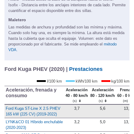
Altura - Medida desde la base de la banqueta hasta el techo.
Isofix - Distancia entre los anclajes interiores de cada lado. Permite
cuantificar el espacio disponible entre dos sillas.
Maletero
Las medidas de anchura y profundidad son las mínima y máxima.
Cuando solo hay una, es siempre la mínima. La altura está medida
hasta la cubierta que oculta el equipaje. Volumen: este dato es
proporcionado por el fabricante. Se mide empleando el
método
VDA.
Ford Kuga PHEV (2020) |
Prestaciones
l/100 km
kWh/100 km
kg/100 km
Aceleración, frenada y
Aceleración
Aceleración
Frenad
consumo
40 - 80 km/h
80 - 120 km/h
60 - 0 km
(s)
(s)
(m)
Ford Kuga ST-Line X 2.5 PHEV
3,7
5,6
13,2
165 kW (225 CV) (2019-2022)
LYNK&CO 01 Híbrido enchufable
3,2
5,0
13,7
(2020-2023)