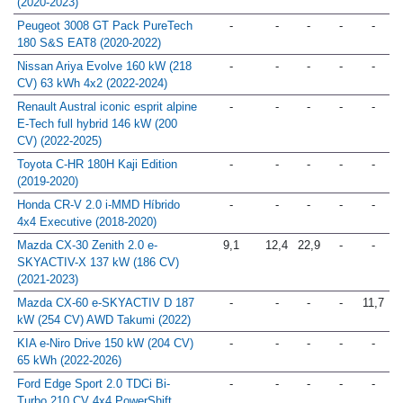
(2020-2023)
Peugeot 3008 GT Pack PureTech
-
-
-
-
-
180 S&S EAT8 (2020-2022)
Nissan Ariya Evolve 160 kW (218
-
-
-
-
-
CV) 63 kWh 4x2 (2022-2024)
Renault Austral iconic esprit alpine
-
-
-
-
-
E-Tech full hybrid 146 kW (200
CV) (2022-2025)
Toyota C-HR 180H Kaji Edition
-
-
-
-
-
(2019-2020)
Honda CR-V 2.0­ i­-MMD Híbrido
-
-
-
-
-
4x4 Executive (2018-2020)
Mazda CX-30 Zenith 2.0 e-
9,1
12,4
22,9
-
-
SKYACTIV-X 137 kW (186 CV)
(2021-2023)
Mazda CX-60 e-SKYACTIV D 187
-
-
-
-
11,7
kW (254 CV) AWD Takumi (2022)
KIA e-Niro Drive 150 kW (204 CV)
-
-
-
-
-
65 kWh (2022-2026)
Ford Edge Sport 2.0 TDCi Bi-
-
-
-
-
-