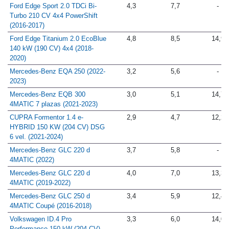
CV) 65 kWh (2022-2026)
Ford Edge Sport 2.0 TDCi Bi-
4,3
7,7
-
Turbo 210 CV 4x4 PowerShift
(2016-2017)
Ford Edge Titanium 2.0 EcoBlue
4,8
8,5
14,9
140 kW (190 CV) 4x4 (2018-
2020)
Mercedes-Benz EQA 250 (2022-
3,2
5,6
-
2023)
Mercedes-Benz EQB 300
3,0
5,1
14,7
4MATIC 7 plazas (2021-2023)
CUPRA Formentor 1.4 e-
2,9
4,7
12,2
HYBRID 150 KW (204 CV) DSG
6 vel. (2021-2024)
Mercedes-Benz GLC 220 d
3,7
5,8
-
4MATIC (2022)
Mercedes-Benz GLC 220 d
4,0
7,0
13,3
4MATIC (2019-2022)
Mercedes-Benz GLC 250 d
3,4
5,9
12,4
4MATIC Coupé (2016-2018)
Volkswagen ID.4 Pro
3,3
6,0
14,0