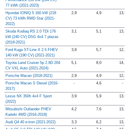
Performance 150 kW (204 CV)
77 kWh (2021-2023)
Hyundai IONIQ 5 160 kW (218
2,9
4,9
13,0
CV) 73 kWh RWD Star (2021-
2022)
Skoda Kodiaq RS 2.0 TDI 176
3,1
5,1
13,7
kW (240 CV) DSG 4x4 7 plazas
(2018-2021)
Ford Kuga ST-Line X 2.5 FHEV
3,8
5,7
12,8
140 kW (190 CV) (2021-2021)
Toyota Land Cruiser 5p 2.8D 204
5,1
8,0
14,3
CV VXL Auto (2021-2024)
Porsche Macan (2018-2021)
2,9
4,9
12,8
Porsche Macan S Diesel (2016-
-
4,6
-
2017)
Lexus NX 350h 4x4 F Sport
3,9
5,9
13,6
(2022)
Mitsubishi Outlander PHEV
4,2
7,6
13,1
Kaiteki 4WD (2016-2018)
Audi Q4 40 e-tron (2021-2022)
3,3
6,2
13,5