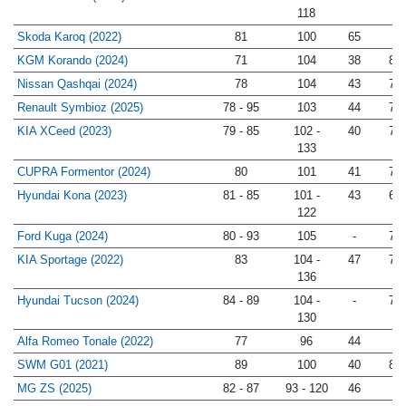
Mazda CX-30 (2020)
79 - 81
101 -
56
71
118
Skoda Karoq (2022)
81
100
65
-
KGM Korando (2024)
71
104
38
83
Nissan Qashqai (2024)
78
104
43
76
Renault Symbioz (2025)
78 - 95
103
44
77
KIA XCeed (2023)
79 - 85
102 -
40
77
133
CUPRA Formentor (2024)
80
101
41
75
Hyundai Kona (2023)
81 - 85
101 -
43
65
122
Ford Kuga (2024)
80 - 93
105
-
71
KIA Sportage (2022)
83
104 -
47
72
136
Hyundai Tucson (2024)
84 - 89
104 -
-
74
130
Alfa Romeo Tonale (2022)
77
96
44
-
SWM G01 (2021)
89
100
40
81
MG ZS (2025)
82 - 87
93 - 120
46
-