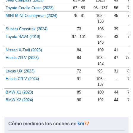
Jeep Compass (2025)
85 - 89
102,5
49
79
Toyota Corolla Cross (2023)
67 - 83
95 - 137
56
75
MINI MINI Countryman (2024)
78 - 81
102 -
45
78
133
Subaru Crosstrek (2024)
73
108
39
-
Toyota RAV4 (2019)
97 - 101
100 -
43
71
146
Nissan X-Trail (2023)
84
109
41
-
Honda ZR-V (2023)
84
103 -
47
74,5
142
Lexus UX (2023)
72
95
31
80
Honda CR-V (2024)
91
105 -
-
74
137
BMW X1 (2023)
85
100
44
72
BMW X2 (2024)
90
102
44
79
Cómo medimos los coches en