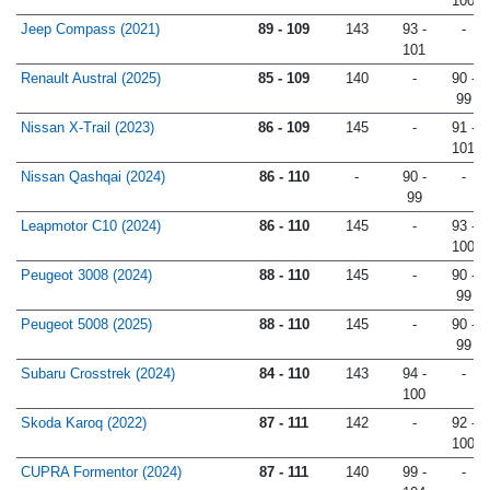
100
Jeep Compass (2021)
89 - 109
143
93 -
-
101
Renault Austral (2025)
85 - 109
140
-
90 -
99
Nissan X-Trail (2023)
86 - 109
145
-
91 -
101
Nissan Qashqai (2024)
86 - 110
-
90 -
-
99
Leapmotor C10 (2024)
86 - 110
145
-
93 -
100
Peugeot 3008 (2024)
88 - 110
145
-
90 -
99
Peugeot 5008 (2025)
88 - 110
145
-
90 -
99
Subaru Crosstrek (2024)
84 - 110
143
94 -
-
100
Skoda Karoq (2022)
87 - 111
142
-
92 -
100
CUPRA Formentor (2024)
87 - 111
140
99 -
-