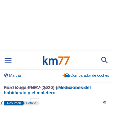
Marcas
Comparador de coches
Inicio
Marcas
Ford
Kuga
2020
Estándar
PHEV
Ford Kuga PHEV (2020) |
Mediciones del
habitáculo y el maletero
Resumen
Detalle