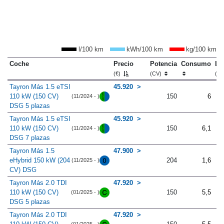
l/100 km
kWh/100 km
kg/100 km
Coche
Precio
Potencia
Consumo
Lo
(€)
(CV)
(m
Tayron Más 1.5 eTSI
45.920
110 kW (150 CV)
150
6
(11/2024 - )
DSG 5 plazas
Tayron Más 1.5 eTSI
45.920
110 kW (150 CV)
150
6,1
(11/2024 - )
DSG 7 plazas
Tayron Más 1.5
47.900
eHybrid 150 kW (204
204
1,6
(11/2025 - )
CV) DSG
Tayron Más 2.0 TDI
47.920
110 kW (150 CV)
150
5,5
(01/2025 - )
DSG 5 plazas
Tayron Más 2.0 TDI
47.920