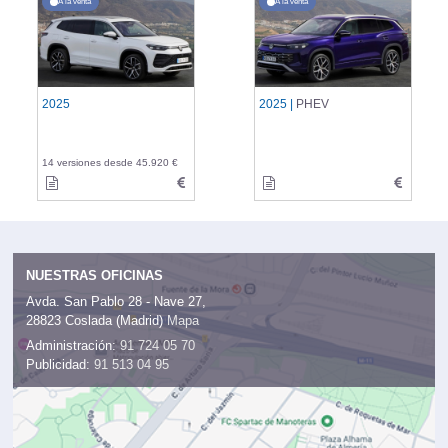
A la venta
A la venta
2025
2025 |
PHEV
14 versiones desde 45.920 €
NUESTRAS OFICINAS
Avda. San Pablo 28 - Nave 27,
28823 Coslada (Madrid)
Mapa
Administración:
91 724 05 70
Publicidad:
91 513 04 95