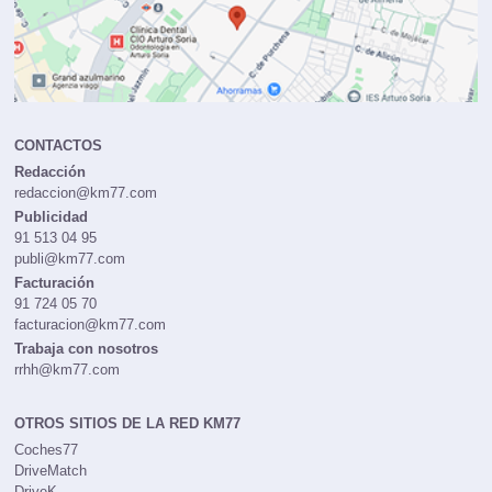
CONTACTOS
Redacción
redaccion@km77.com
Publicidad
91 513 04 95
publi@km77.com
Facturación
91 724 05 70
facturacion@km77.com
Trabaja con nosotros
rrhh@km77.com
OTROS SITIOS DE LA RED KM77
Coches77
DriveMatch
DriveK