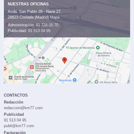
NUESTRAS OFICINAS
Avda. San Pablo 28 - Nave 27,
28823 Coslada (Madrid)
Mapa
Administración:
91 724 05 70
Publicidad:
91 513 04 95
CONTACTOS
Redacción
redaccion@km77.com
Publicidad
91 513 04 95
publi@km77.com
Facturación