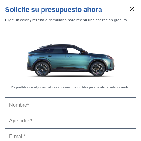
Solicite su presupuesto ahora
Elige un color y rellena el formulario para recibir una cotización gratuita
Es posible que algunos colores no estén disponibles para la oferta seleccionada.
Marcas
Comparador de coches
Inicio
Marcas
Peugeot
3008
2021
Estándar
Estándar
Peugeot 3008 GT Pack PureTech 180 S&S EAT8
3008 GT Pack PureTech 180 S&S EAT8
(2020-2022) |
Precio y ficha técnica
Datos técnicos
Equipamiento