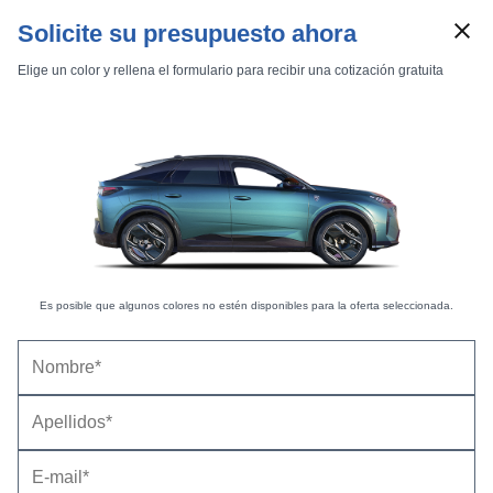
Solicite su presupuesto ahora
Elige un color y rellena el formulario para recibir una cotización gratuita
Es posible que algunos colores no estén disponibles para la oferta seleccionada.
Marcas
Comparador de coches
Peugeot 3008 (2021) |
Precios, equipamientos,
Inicio
Marcas
Peugeot
3008
2021
Estándar
fotos, pruebas y fichas técnicas
No hay informaciones disponibles