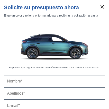
Solicite su presupuesto ahora
Elige un color y rellena el formulario para recibir una cotización gratuita
Es posible que algunos colores no estén disponibles para la oferta seleccionada.
Marcas
Comparador de coches
Inicio
Marcas
Peugeot
3008
2021
Estándar
Estándar
Peugeot 3008 Active BlueHDi 130 S&S (2020-
3008 Active BlueHDi 130 S&S
2022) |
Precio y ficha técnica
Datos técnicos
Equipamiento