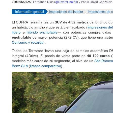
09/06/2025 |
Fernando Ríos (
@RiversChains
) y Pablo David González 
Información general
Impresiones del interior
Impresiones de 
El CUPRA Terramar es un
SUV de 4,52 metros
de longitud qu
MARCAS
REVISTA/BLOG
OTRA
un habitáculo amplio y que está bien acabado (
impresiones del 
ligero
e
híbrido enchufable
— con potencias comprendidas 
Inicio
Marcas
CUPRA
Terramar
2025
enchufable
de mayor potencia (272 CV), que tiene una
auto
Consumo y recarga
).
Fotos
Precios, datos y equipami
Información
Todos los Terramar llevan una caja de cambios automática DSG 
integral (4Drive). El precio de venta parte de
40 100 euros (
modelos más caros de su segmento, al nivel de un
Alfa Romeo
Benz GLA
(
listado comparativo
).