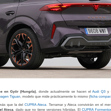
ne en Györ (Hungría)
, donde actualmente se hacen el
Audi Q3
y 
wagen Tiguan
, modelo que mide prácticamente lo mismo (
ficha compar
 más que la del
CUPRA Ateca
. Terramar y Ateca convivirán en el me