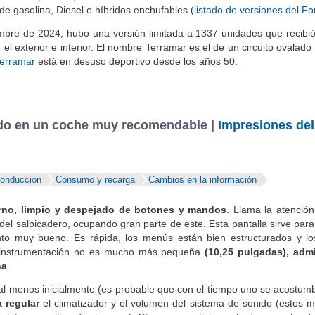
el Ateca
, dado que no tiene versiones híbridas. El
CUPRA Formento
e gasolina, Diesel e híbridos enchufables (
listado de versiones del F
mbre de 2024, hubo una versión limitada a 1337 unidades que recibi
 el exterior e interior. El nombre Terramar es el de un circuito ovalado
erramar
está en desuso deportivo desde los años 50.
ido en un coche muy recomendable |
Impresiones del 
conducción
Consumo y recarga
Cambios en la información
rno, limpio y despejado de botones y mandos
. Llama la atención
 del salpicadero, ocupando gran parte de este. Esta pantalla sirve par
nto muy bueno. Es rápida, los menús están bien estructurados y l
 la instrumentación no es mucho más pequeña
(10,25 pulgadas), admi
na
.
l menos inicialmente (es probable que con el tiempo uno se acostumbr
a regular
el climatizador y el volumen del sistema de sonido (estos 