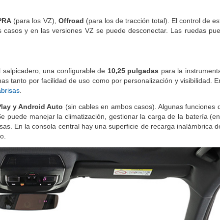
mpuesto por pinzas delanteras de seis pistones y discos de 375 mm 
UPRA
(para los VZ),
Offroad
(para los de tracción total). El control de es
s casos y en las versiones VZ se puede desconectar. Las ruedas pu
l salpicadero, una configurable de
10,25 pulgadas
para la instrumenta
s tanto por facilidad de uso como por personalización y visibilidad. E
abrisas
.
lay y Android Auto
(sin cables en ambos casos). Algunas funciones d
Se puede manejar la climatización, gestionar la carga de la batería (e
cosas. En la consola central hay una superficie de recarga inalámbrica
o.