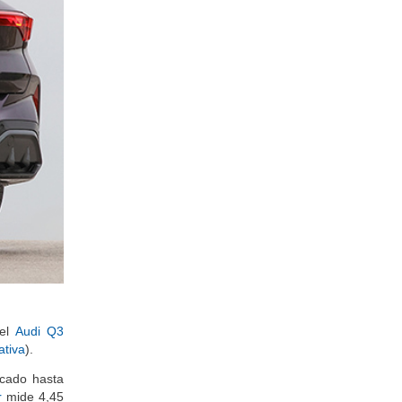
el
Audi Q3
ativa
).
rcado hasta