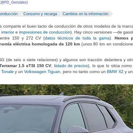
(
@PD_Gonzalez
)
conducción
Consumo y recarga
Cambios en la información
BU
e comparte el buen tacto de conducción de otros modelos de la marca
S SECCIONES
infor
interior
e
impresiones de conducción
). Hay cinco versiones —de gaso
entre 150 y 272 CV (
datos técnicos de toda la gama
).
Hemos p
nomía eléctrica homologada de 120 km
(unos 80 km en condicione
entos
Mediciones propias
Todo
(de seis o siete relaciones) y algunos son tracción delantera y otro
Terramar 1.5 eTSI 150 CV
;
listado de precios
), lo que lo sitúa como
 Tonale
y un
Volkswagen Tiguan
, pero no tanto como un
BMW X2
y u