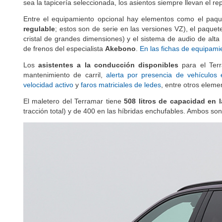
partir de plásticos reciclados, como botellas de tipo PET) y
Hi
sea la tapicería seleccionada, los asientos siempre llevan el r
Entre el equipamiento opcional hay elementos como el paqu
regulable
; estos son de serie en las versiones VZ), el paquet
cristal de grandes dimensiones) y el sistema de audio de alta
de frenos del especialista
Akebono
.
En las fichas de equipami
Los
asistentes a la conducción disponibles
para el Terr
mantenimiento de carril,
alerta por presencia de vehículos
velocidad activo
y
faros matriciales de ledes
, entre otros eleme
El maletero del Terramar tiene
508 litros de capacidad en l
tracción total) y de 400 en las híbridas enchufables. Ambos s