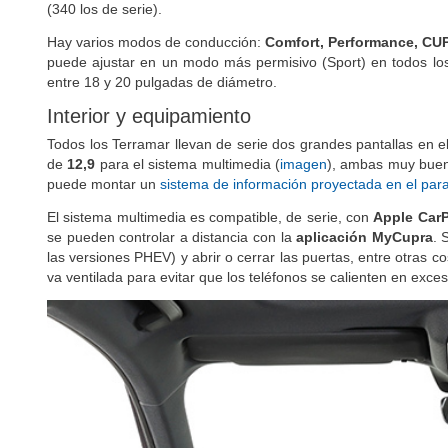
265) se pueden adquirir con un sistema de
frenos Akebono
co
(340 los de serie).
Hay varios modos de conducción:
Comfort, Performance, C
puede ajustar en un modo más permisivo (Sport) en todos lo
entre 18 y 20 pulgadas de diámetro.
Interior y equipamiento
Todos los Terramar llevan de serie dos grandes pantallas en e
de
12,9
para el sistema multimedia (
imagen
), ambas muy buena
puede montar un
sistema de información proyectada en el par
El sistema multimedia es compatible, de serie, con
Apple CarP
se pueden controlar a distancia con la
aplicación MyCupra
. 
las versiones PHEV) y abrir o cerrar las puertas, entre otras 
va ventilada para evitar que los teléfonos se calienten en exces