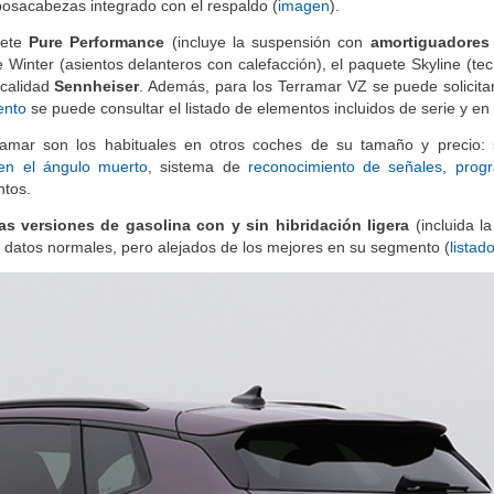
gh Canyon
(cuero natural curtido mediante taninos de origen vegetal
eposacabezas integrado con el respaldo (
imagen
).
ete
Pure Performance
(incluye la suspensión con
amortiguadores
e Winter (asientos delanteros con calefacción), el paquete Skyline (te
 calidad
Sennheiser
. Además, para los Terramar VZ se puede solicita
ento
se puede consultar el listado de elementos incluidos de serie y en
amar son los habituales en otros coches de su tamaño y precio: 
 en el ángulo muerto
, sistema de
reconocimiento de señales
,
prog
ntos.
as versiones de gasolina con y sin hibridación ligera
(incluida l
on datos normales, pero alejados de los mejores en su segmento (
listad