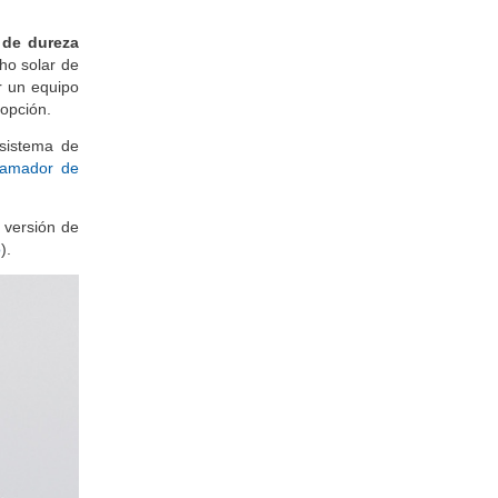
). Sea cual
 de dureza
cho solar de
r un equipo
 opción.
sistema de
ramador de
a versión de
o
).