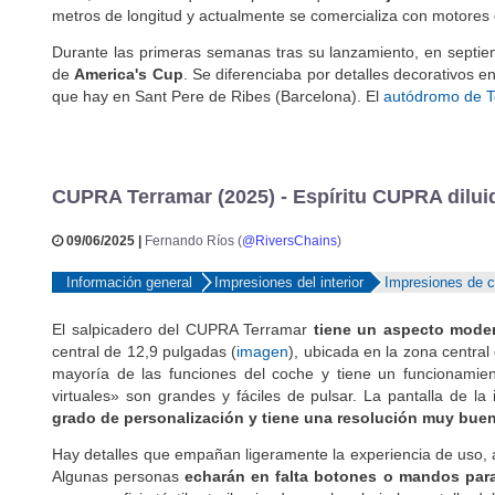
2026, fecha en la que está previsto que
se deje de fabricar 
metros de longitud y actualmente se comercializa con motores d
Durante las primeras semanas tras su lanzamiento, en septie
de
America's Cup
. Se diferenciaba por detalles decorativos en
que hay en Sant Pere de Ribes (Barcelona). El
autódromo de T
CUPRA Terramar (2025) - Espíritu CUPRA dilu
09/06/2025 |
Fernando Ríos (
@RiversChains
)
Información general
Impresiones del interior
Impresiones de 
El salpicadero del CUPRA Terramar
tiene un aspecto mode
central de 12,9 pulgadas (
imagen
), ubicada en la zona central
mayoría de las funciones del coche y tiene un funcionamie
virtuales» son grandes y fáciles de pulsar. La pantalla de
grado de personalización y tiene una resolución muy bue
Hay detalles que empañan ligeramente la experiencia de uso, a
Algunas personas
echarán en falta botones o mandos par