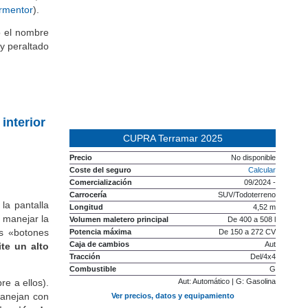
r
mide 4,45
ormentor
).
ó el nombre
 y peraltado
interior
CUPRA Terramar 2025
Precio
No disponible
Coste del seguro
Calcular
Comercialización
09/2024 -
Carrocería
SUV/Todoterreno
 la pantalla
Longitud
4,52 m
a manejar la
Volumen maletero principal
De 400 a 508 l
os «botones
Potencia máxima
De 150 a 272 CV
Caja de cambios
Aut
te un alto
Tracción
Del/4x4
Combustible
G
e a ellos).
Aut: Automático | G: Gasolina
manejan con
Ver precios, datos y equipamiento