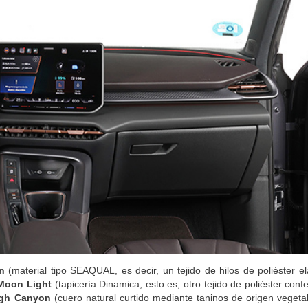
n
(material tipo SEAQUAL, es decir, un tejido de hilos de poliéster e
Moon Light
(tapicería Dinamica, esto es, otro tejido de poliéster con