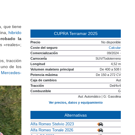
SCADOR
COMPARADOR
, que tiene
maciones, fichas e imágenes
precios, fichas y equipamiento
lina,
hibrido
CUPRA Terramar 2025
robado la
Disponible
Descatalogado
Prototipo
Precio
No disponible
s «reales»;
Coste del seguro
Calcular
Comercialización
09/2024 -
Carrocería
SUV/Todoterreno
s, tracción
Longitud
4,52 m
 uno de los
Volumen maletero principal
De 400 a 508 l
n
Mercedes-
Potencia máxima
De 150 a 272 CV
Caja de cambios
Aut
Tracción
Del/4x4
Combustible
G
Aut: Automático | G: Gasolina
Ver precios, datos y equipamiento
Alternativas
Alfa Romeo Stelvio 2023
Alfa Romeo Tonale 2026