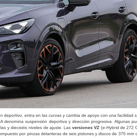
un deportivo, entra en las curvas y cambia de apoyo con una facilidad s
A denomina suspensión deportiva y dirección progresiva. Algunas pu
s y dieciséis niveles de ajuste. Las
versiones VZ
(e-Hybrid de 272 