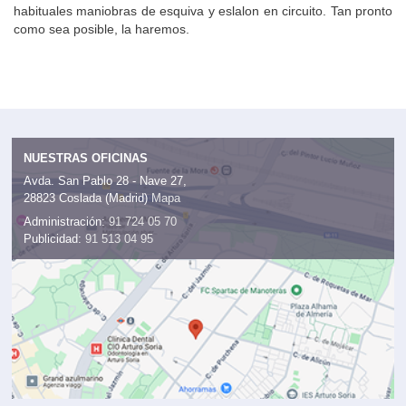
habituales maniobras de esquiva y eslalon en circuito. Tan pronto
como sea posible, la haremos.
NUESTRAS OFICINAS
Avda. San Pablo 28 - Nave 27,
28823 Coslada (Madrid)
Mapa
Administración:
91 724 05 70
Publicidad:
91 513 04 95