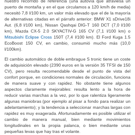
nuestro recorrido de referencia (una autovía que atraviesa un
puerto de montaña y en el que circulamos a 120 km/h de media)
necesitó 7,8 l/100 km, un valor más elevado que el de la mayoría
de alternativas citadas en el párrafo anterior: BMW X1 sDrive18i
Aut. (6,8 l/100 km), Nissan Qashqai DIG-T 160 DCT (7,0 l/100
km), Mazda CX-5 2.0 SKYACTIV-G 165 CV (7,1 l/100 km) o
Mitsubishi Eclipse Cross
150T (7,4 l/100 km). El Ford Kuga 1.5
EcoBoost 150 CV, en cambio, consumió mucho más (10,0
l/100km).
El cambio automático de doble embrague S tronic tiene un coste
de adquisición elevado (2390 euros en la versión 35 TFSI de 150
CV), pero resulta recomendable desde el punto de vista del
confort porque, en condiciones normales de circulación, funciona
de manera suave y con rapidez. No obstante tiene algunos
aspectos claramente mejorables: resulta lento a la hora de
reducir varias marchas a la vez, por lo que ralentiza ligeramente
algunas maniobras (por ejemplo al pisar a fondo para realizar un
adelantamiento); y la tendencia a seleccionar marchas largas con
rapidez es muy exagerada. Afortunadamente es posible utilizar el
cambio de manera manual, bien mediante movimientos
longitudinales en la propia palanca, o bien mediante unas
pequeñas levas que hay tras el volante.