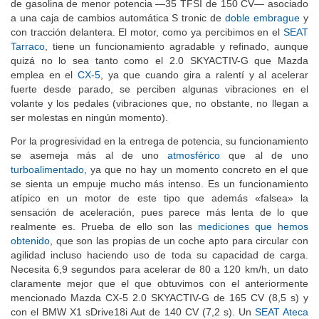
de gasolina de menor potencia —35 TFSI de 150 CV— asociado
a una caja de cambios automática S tronic de
doble embrague
y
con tracción delantera. El motor, como ya percibimos en el
SEAT
Tarraco
, tiene un funcionamiento agradable y refinado, aunque
quizá no lo sea tanto como el 2.0 SKYACTIV-G que Mazda
emplea en el
CX-5
, ya que cuando gira a ralentí y al acelerar
fuerte desde parado, se perciben algunas vibraciones en el
volante y los pedales (vibraciones que, no obstante, no llegan a
ser molestas en ningún momento).
Por la progresividad en la entrega de potencia, su funcionamiento
se asemeja más al de uno
atmosférico
que al de uno
turboalimentado
, ya que no hay un momento concreto en el que
se sienta un empuje mucho más intenso. Es un funcionamiento
atípico en un motor de este tipo que además «falsea» la
sensación de aceleración, pues parece más lenta de lo que
realmente es. Prueba de ello son las
mediciones que hemos
obtenido
, que son las propias de un coche apto para circular con
agilidad incluso haciendo uso de toda su capacidad de carga.
Necesita 6,9 segundos para acelerar de 80 a 120 km/h, un dato
claramente mejor que el que obtuvimos con el anteriormente
mencionado Mazda CX-5 2.0 SKYACTIV-G de 165 CV (8,5 s) y
con el BMW X1 sDrive18i Aut de 140 CV (7,2 s). Un
SEAT Ateca