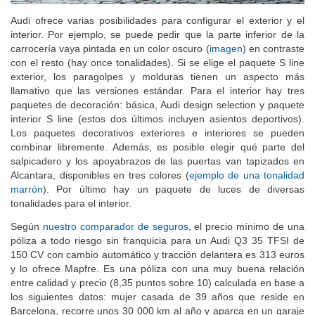
Audi ofrece varias posibilidades para configurar el exterior y el
interior. Por ejemplo, se puede pedir que la parte inferior de la
carrocería vaya pintada en un color oscuro (
imagen
) en contraste
con el resto (hay once tonalidades). Si se elige el paquete S line
exterior, los paragolpes y molduras tienen un aspecto más
llamativo que las versiones estándar. Para el interior hay tres
paquetes de decoración: básica, Audi design selection y paquete
interior S line (estos dos últimos incluyen asientos deportivos).
Los paquetes decorativos exteriores e interiores se pueden
combinar libremente. Además, es posible elegir qué parte del
salpicadero y los apoyabrazos de las puertas van tapizados en
Alcantara, disponibles en tres colores (
ejemplo de una tonalidad
marrón
). Por último hay un paquete de luces de diversas
tonalidades para el interior.
Según
nuestro comparador de seguros
, el precio mínimo de una
póliza a todo riesgo sin franquicia para un Audi Q3 35 TFSI de
150 CV con cambio automático y tracción delantera es 313 euros
y lo ofrece Mapfre. Es una póliza con una muy buena relación
entre calidad y precio (8,35 puntos sobre 10) calculada en base a
los siguientes datos: mujer casada de 39 años que reside en
Barcelona, recorre unos 30 000 km al año y aparca en un garaje