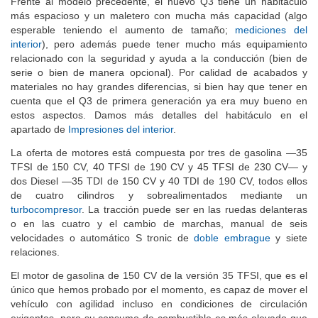
Frente al modelo precedente, el nuevo Q3 tiene un habitáculo
más espacioso y un maletero con mucha más capacidad (algo
esperable teniendo el aumento de tamaño;
mediciones del
interior
), pero además puede tener mucho más equipamiento
relacionado con la seguridad y ayuda a la conducción (bien de
serie o bien de manera opcional). Por calidad de acabados y
materiales no hay grandes diferencias, si bien hay que tener en
cuenta que el Q3 de primera generación ya era muy bueno en
estos aspectos. Damos más detalles del habitáculo en el
apartado de
Impresiones del interior
.
La oferta de motores está compuesta por tres de gasolina —35
TFSI de 150 CV, 40 TFSI de 190 CV y 45 TFSI de 230 CV— y
dos Diesel —35 TDI de 150 CV y 40 TDI de 190 CV, todos ellos
de cuatro cilindros y sobrealimentados mediante un
turbocompresor
. La tracción puede ser en las ruedas delanteras
o en las cuatro y el cambio de marchas, manual de seis
velocidades o automático S tronic de
doble embrague
y siete
relaciones.
El motor de gasolina de 150 CV de la versión 35 TFSI, que es el
único que hemos probado por el momento, es capaz de mover el
vehículo con agilidad incluso en condiciones de circulación
exigentes, pero su consumo de combustible es más elevado que