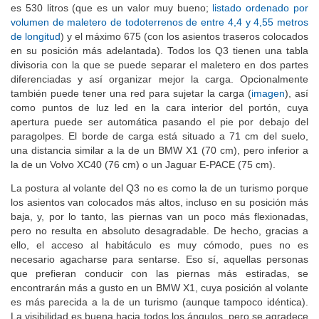
es 530 litros (que es un valor muy bueno;
listado ordenado por
volumen de maletero de todoterrenos de entre 4,4 y 4,55 metros
de longitud
) y el máximo 675 (con los asientos traseros colocados
en su posición más adelantada). Todos los Q3 tienen una tabla
divisoria con la que se puede separar el maletero en dos partes
diferenciadas y así organizar mejor la carga. Opcionalmente
también puede tener una red para sujetar la carga (
imagen
), así
como puntos de luz led en la cara interior del portón, cuya
apertura puede ser automática pasando el pie por debajo del
paragolpes. El borde de carga está situado a 71 cm del suelo,
una distancia similar a la de un BMW X1 (70 cm), pero inferior a
la de un Volvo XC40 (76 cm) o un Jaguar E-PACE (75 cm).
La postura al volante del Q3 no es como la de un turismo porque
los asientos van colocados más altos, incluso en su posición más
baja, y, por lo tanto, las piernas van un poco más flexionadas,
pero no resulta en absoluto desagradable. De hecho, gracias a
ello, el acceso al habitáculo es muy cómodo, pues no es
necesario agacharse para sentarse. Eso sí, aquellas personas
que prefieran conducir con las piernas más estiradas, se
encontrarán más a gusto en un BMW X1, cuya posición al volante
es más parecida a la de un turismo (aunque tampoco idéntica).
La visibilidad es buena hacia todos los ángulos, pero se agradece