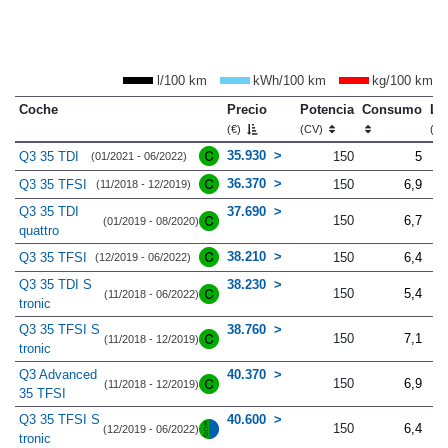
l/100 km
kWh/100 km
kg/100 km
Coche
Precio
Potencia
Consumo
Lo
(€)
(CV)
(m
35.930
Q3 35 TDI
150
5
(01/2021 - 06/2022)
36.370
Q3 35 TFSI
150
6,9
(11/2018 - 12/2019)
Q3 35 TDI
37.690
150
6,7
(01/2019 - 08/2020)
quattro
38.210
Q3 35 TFSI
150
6,4
(12/2019 - 06/2022)
Q3 35 TDI S
38.230
150
5,4
(11/2018 - 06/2022)
tronic
Q3 35 TFSI S
38.760
150
7,1
(11/2018 - 12/2019)
tronic
Q3 Advanced
40.370
150
6,9
(11/2018 - 12/2019)
35 TFSI
Q3 35 TFSI S
40.600
150
6,4
(12/2019 - 06/2022)
tronic