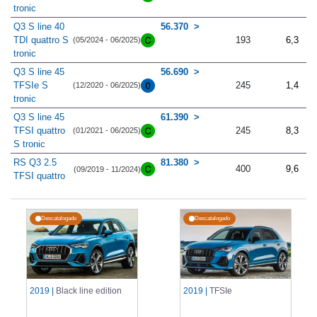
tronic
Q3 S line 40
56.370
TDI quattro S
193
6,3
(05/2024 - 06/2025)
tronic
Q3 S line 45
56.690
TFSIe S
245
1,4
(12/2020 - 06/2025)
tronic
Q3 S line 45
61.390
TFSI quattro
245
8,3
(01/2021 - 06/2025)
S tronic
RS Q3 2.5
81.380
400
9,6
(09/2019 - 11/2024)
TFSI quattro
Descatalogado
Descatalogado
2019 |
Black line edition
2019 |
TFSIe