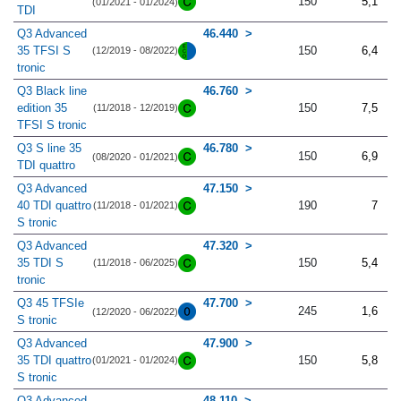
150
5,1
(01/2021 - 01/2024)
TDI
Q3 Advanced
46.440
35 TFSI S
150
6,4
(12/2019 - 08/2022)
tronic
Q3 Black line
46.760
edition 35
150
7,5
(11/2018 - 12/2019)
TFSI S tronic
Q3 S line 35
46.780
150
6,9
(08/2020 - 01/2021)
TDI quattro
Q3 Advanced
47.150
40 TDI quattro
190
7
(11/2018 - 01/2021)
S tronic
Q3 Advanced
47.320
35 TDI S
150
5,4
(11/2018 - 06/2025)
tronic
Q3 45 TFSIe
47.700
245
1,6
(12/2020 - 06/2022)
S tronic
Q3 Advanced
47.900
35 TDI quattro
150
5,8
(01/2021 - 01/2024)
S tronic
Q3 Advanced
48.110