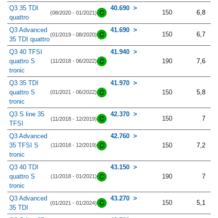
Q3 35 TDI
40.690
150
6,8
(08/2020 - 01/2021)
quattro
Q3 Advanced
41.690
150
6,7
(01/2019 - 08/2020)
35 TDI quattro
Q3 40 TFSI
41.940
quattro S
190
7,6
(11/2018 - 06/2022)
tronic
Q3 35 TDI
41.970
quattro S
150
5,8
(01/2021 - 06/2022)
tronic
Q3 S line 35
42.370
150
7
(11/2018 - 12/2019)
TFSI
Q3 Advanced
42.760
35 TFSI S
150
7,2
(11/2018 - 12/2019)
tronic
Q3 40 TDI
43.150
quattro S
190
7
(11/2018 - 01/2021)
tronic
Q3 Advanced
43.270
150
5,1
(01/2021 - 01/2024)
35 TDI