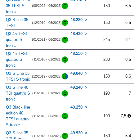
35 TFSI S
150
6,5
(08/2022 - 06/2025)
tronic
Q3 S line 35
48.280
150
6,5
(12/2019 - 06/2025)
TFSI
Q3 45 TFSI
48.430
quattro S
245
8,1
(01/2021 - 06/2022)
tronic
Q3 45 TFSI
48.550
quattro S
230
8,5
(11/2018 - 01/2021)
tronic
Q3 S Line 35
49.040
150
6,6
(12/2019 - 08/2022)
TFSI S tronic
Q3 S line 40
49.240
TDI quattro S
190
7
(11/2018 - 01/2021)
tronic
Q3 Black line
49.250
edition 40
190
7,5
(11/2018 - 06/2019)
TFSI quattro
S tronic
Q3 S line 35
49.920
150
5,4
(11/2018 - 06/2025)
TDI S tronic