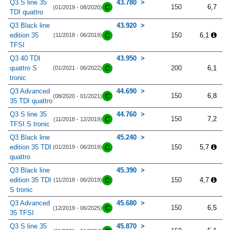
Q3 S line 35
43.780
150
6,7
(01/2019 - 08/2020)
TDI quattro
Q3 Black line
43.920
edition 35
150
6,1
(11/2018 - 06/2019)
TFSI
Q3 40 TDI
43.950
quattro S
200
6,1
(01/2021 - 06/2022)
tronic
Q3 Advanced
44.690
150
6,8
(08/2020 - 01/2021)
35 TDI quattro
Q3 S line 35
44.760
150
7,2
(11/2018 - 12/2019)
TFSI S tronic
Q3 Black line
45.240
edition 35 TDI
150
5,7
(01/2019 - 06/2019)
quattro
Q3 Black line
45.390
edition 35 TDI
150
4,7
(11/2018 - 06/2019)
S tronic
Q3 Advanced
45.680
150
6,5
(12/2019 - 06/2025)
35 TFSI
Q3 S line 35
45.870