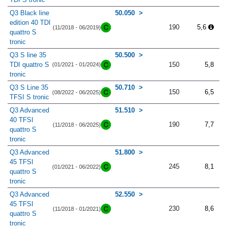
Q3 Black line
50.050
edition 40 TDI
190
5,6
(11/2018 - 06/2019)
quattro S
tronic
Q3 S line 35
50.500
TDI quattro S
150
5,8
(01/2021 - 01/2024)
tronic
Q3 S Line 35
50.710
150
6,5
(08/2022 - 06/2025)
TFSI S tronic
Q3 Advanced
51.510
40 TFSI
190
7,7
(11/2018 - 06/2025)
quattro S
tronic
Q3 Advanced
51.800
45 TFSI
245
8,1
(01/2021 - 06/2022)
quattro S
tronic
Q3 Advanced
52.550
45 TFSI
230
8,6
(11/2018 - 01/2021)
quattro S
tronic