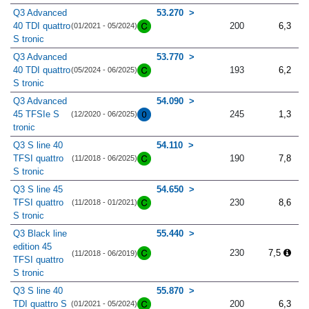
Q3 Advanced
53.270
40 TDI quattro
200
6,3
(01/2021 - 05/2024)
S tronic
Q3 Advanced
53.770
40 TDI quattro
193
6,2
(05/2024 - 06/2025)
S tronic
Q3 Advanced
54.090
45 TFSIe S
245
1,3
(12/2020 - 06/2025)
tronic
Q3 S line 40
54.110
TFSI quattro
190
7,8
(11/2018 - 06/2025)
S tronic
Q3 S line 45
54.650
TFSI quattro
230
8,6
(11/2018 - 01/2021)
S tronic
Q3 Black line
55.440
edition 45
230
7,5
(11/2018 - 06/2019)
TFSI quattro
S tronic
Q3 S line 40
55.870
TDI quattro S
200
6,3
(01/2021 - 05/2024)