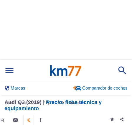
Marcas
Comparador de coches
Audi Q3 (2019) |
Precio, ficha técnica y
Inicio
Marcas
Audi
Q3
2019
Estándar
equipamiento