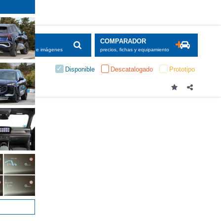
SCADOR
COMPARADOR
maciones, fichas e imágenes
precios, fichas y equipamiento
Disponible
Descatalogado
Prototipo