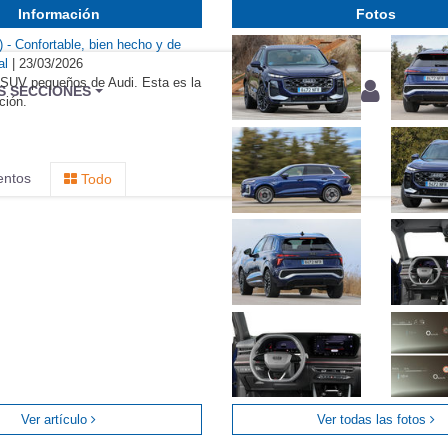
Información
Fotos
 - Confortable, bien hecho y de
al
|
23/03/2026
 SUV pequeños de Audi. Esta es la
BU
S SECCIONES
ción.
infor
entos
Todo
Ver artículo
Ver todas las fotos