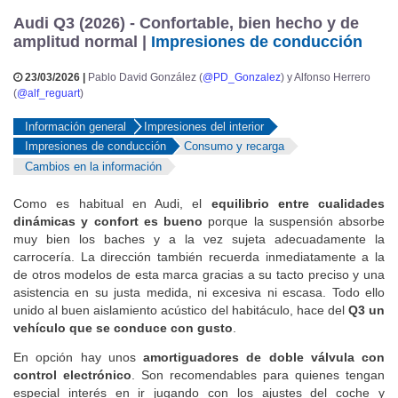
Audi Q3 (2026) - Confortable, bien hecho y de
amplitud normal |
Impresiones de conducción
23/03/2026 |
Pablo David González (
@PD_Gonzalez
) y Alfonso Herrero
(
@alf_reguart
)
Información general
Impresiones del interior
Impresiones de conducción
Consumo y recarga
Cambios en la información
Como es habitual en Audi, el
equilibrio entre cualidades
dinámicas y confort es bueno
porque la suspensión absorbe
muy bien los baches y a la vez sujeta adecuadamente la
carrocería. La dirección también recuerda inmediatamente a la
de otros modelos de esta marca gracias a su tacto preciso y una
asistencia en su justa medida, ni excesiva ni escasa. Todo ello
unido al buen aislamiento acústico del habitáculo, hace del
Q3 un
vehículo que se conduce con gusto
.
En opción hay unos
amortiguadores de doble válvula con
control electrónico
. Son recomendables para quienes tengan
especial interés en ir jugando con los ajustes del coche y