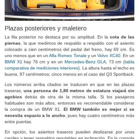
Plazas posteriores y maletero
La fila posterior no destaca por su amplitud. En la
cota de las
piernas
, la que medimos de respaldo a respaldo con el asiento
colocado a cien centímetros del pedal del freno, hay 69 cm. Es
uno menos que en un
Alfa Romeo Tonale
y un
Volvo XC40
. En un
BMW X1
hay 76 cm y en un
Mercedes-Benz GLA
, 73 cm (
tabla
comparativa de mediciones interiores
). La altura hasta el techo es
buena, 97 centímetros; cinco menos en el caso del Q3 Sportback.
Los números arriba citados se traducen en que en las plazas
traseras,
una persona de 1,80 metros de estatura viajará sin
agobios
detrás de otra de la misma talla. Si los pasajeros
habituales son más altos, entonces es recomendable considerar
la compra de un BMW X1.
El BMW también es mejor si se
necesita espacio a lo ancho
, pues hay cuatro centímetros más
entre puertas.
En opción, los asientos traseros pueden deslizarse por unos
carriles y tener respaldos regulables en inclinación. En la consola