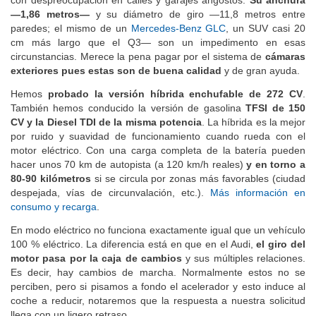
—1,86 metros—
y su diámetro de giro —11,8 metros entre
paredes; el mismo de un
Mercedes-Benz GLC
, un SUV casi 20
cm más largo que el Q3— son un impedimento en esas
circunstancias. Merece la pena pagar por el sistema de
cámaras
exteriores pues estas son de buena calidad
y de gran ayuda.
Hemos
probado la versión híbrida enchufable de 272 CV
.
También hemos conducido la versión de gasolina
TFSI de 150
CV y la Diesel TDI de la misma potencia
. La híbrida es la mejor
por ruido y suavidad de funcionamiento cuando rueda con el
motor eléctrico. Con una carga completa de la batería pueden
hacer unos 70 km de autopista (a 120 km/h reales)
y en torno a
80-90 kilómetros
si se circula por zonas más favorables (ciudad
despejada, vías de circunvalación, etc.).
Más información en
consumo y recarga
.
En modo eléctrico no funciona exactamente igual que un vehículo
100 % eléctrico. La diferencia está en que en el Audi,
el giro del
motor pasa por la caja de cambios
y sus múltiples relaciones.
Es decir, hay cambios de marcha. Normalmente estos no se
perciben, pero si pisamos a fondo el acelerador y esto induce al
coche a reducir, notaremos que la respuesta a nuestra solicitud
llega con un ligero retraso.