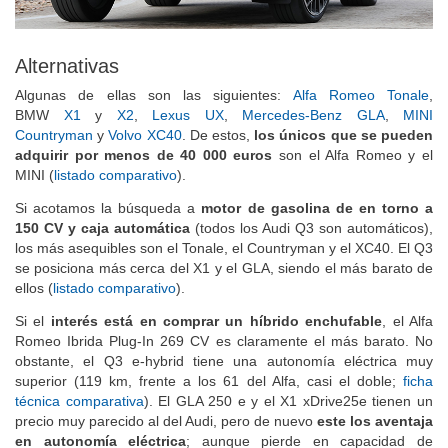
Alternativas
Algunas de ellas son las siguientes:
Alfa Romeo Tonale
,
BMW
X1
y
X2
,
Lexus UX
,
Mercedes-Benz GLA
,
MINI
Countryman
y
Volvo XC40
. De estos,
los únicos que se pueden
adquirir por menos de 40 000 euros
son el Alfa Romeo y el
MINI (
listado comparativo
).
Si acotamos la búsqueda a
motor de gasolina de en torno a
150 CV y caja automática
(todos los Audi Q3 son automáticos),
los más asequibles son el Tonale, el Countryman y el XC40. El Q3
se posiciona más cerca del X1 y el GLA, siendo el más barato de
ellos (
listado comparativo
).
Si el
interés está en comprar un híbrido enchufable
, el Alfa
Romeo Ibrida Plug-In 269 CV es claramente el más barato. No
obstante, el Q3 e-hybrid tiene una autonomía eléctrica muy
superior (119 km, frente a los 61 del Alfa, casi el doble;
ficha
técnica comparativa
). El GLA 250 e y el X1 xDrive25e tienen un
precio muy parecido al del Audi, pero de nuevo
este los aventaja
en autonomía eléctrica
; aunque pierde en capacidad de