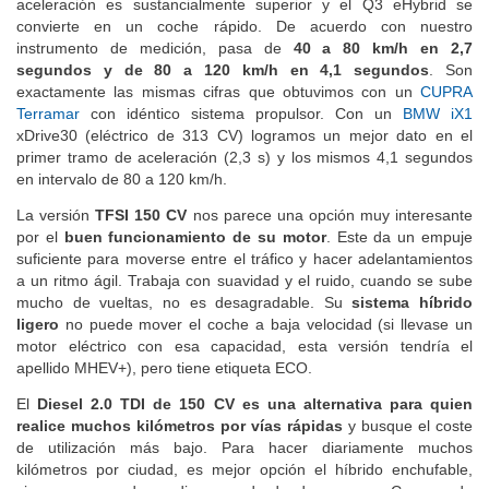
aceleración es sustancialmente superior y el Q3 eHybrid se
convierte en un coche rápido. De acuerdo con nuestro
instrumento de medición, pasa de
40 a 80 km/h en 2,7
segundos y de 80 a 120 km/h en 4,1 segundos
. Son
exactamente las mismas cifras que obtuvimos con un
CUPRA
Terramar
con idéntico sistema propulsor. Con un
BMW iX1
xDrive30 (eléctrico de 313 CV) logramos un mejor dato en el
primer tramo de aceleración (2,3 s) y los mismos 4,1 segundos
en intervalo de 80 a 120 km/h.
La versión
TFSI 150 CV
nos parece una opción muy interesante
por el
buen funcionamiento de su motor
. Este da un empuje
suficiente para moverse entre el tráfico y hacer adelantamientos
a un ritmo ágil. Trabaja con suavidad y el ruido, cuando se sube
mucho de vueltas, no es desagradable. Su
sistema híbrido
ligero
no puede mover el coche a baja velocidad (si llevase un
motor eléctrico con esa capacidad, esta versión tendría el
apellido MHEV+), pero tiene etiqueta ECO.
El
Diesel 2.0 TDI de 150 CV es una alternativa para quien
realice muchos kilómetros por vías rápidas
y busque el coste
de utilización más bajo. Para hacer diariamente muchos
kilómetros por ciudad, es mejor opción el híbrido enchufable,