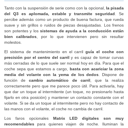
Tanto con la suspensión de serie como con la opcional,
la pisada
del Q3 es aplomada, estable y transmite seguridad
. Se
percibe además como un producto de buena factura, que rueda
suave y sin grillos o ruidos de piezas desajustadas. Los frenos
son potentes y los
sistemas de ayuda a la conducción están
bien calibrados
, por lo que intervienen pero sin resultar
molestos.
El sistema de mantenimiento en el carril
guía el coche con
precisión por el centro del carril
y es capaz de tomar curvas
más cerradas de lo que suele ser normal hoy en día. Para que el
coche sepa que estamos a cargo,
basta con acariciar la zona
media del volante con la yema de los dedos
. Dispone de
función de
cambio automático de carril
, que la realiza
correctamente pero que me parece poco útil. Para activarla, hay
que dar un toque al intermitente (un toque, no presionarlo hasta
fijarlo en otra posición) y mantener un contacto constante con el
volante. Si se da un toque al intermitente pero no hay contacto de
las manos con el volante, el coche no cambia de carril.
Los faros opcionales
Matrix LED digitales son muy
recomendables
para quienes viajen de noche. Iluminan la