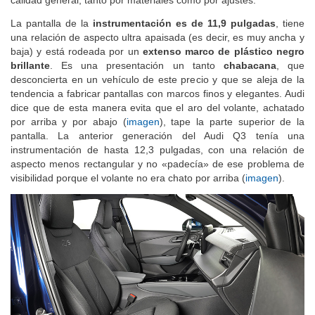
calidad general, tanto por materiales como por ajustes.
La pantalla de la
instrumentación es de 11,9 pulgadas
, tiene
una relación de aspecto ultra apaisada (es decir, es muy ancha y
baja) y está rodeada por un
extenso marco de plástico negro
brillante
. Es una presentación un tanto
chabacana
, que
desconcierta en un vehículo de este precio y que se aleja de la
tendencia a fabricar pantallas con marcos finos y elegantes. Audi
dice que de esta manera evita que el aro del volante, achatado
por arriba y por abajo (
imagen
), tape la parte superior de la
pantalla. La anterior generación del Audi Q3 tenía una
instrumentación de hasta 12,3 pulgadas, con una relación de
aspecto menos rectangular y no «padecía» de ese problema de
visibilidad porque el volante no era chato por arriba (
imagen
).