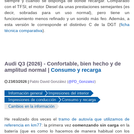
siempre y cuando se disponga de donde recargar. Comparado
con el TFSI, el motor Diesel da unas prestaciones semejantes (es
decir, sobradas para un uso normal), pero tiene un
funcionamiento menos refinado y un sonido más feo. Además, a
esta versión le corresponde el distintivo C de la DGT (
ficha
técnica comparativa
).
Audi Q3 (2026) - Confortable, bien hecho y de
amplitud normal |
Consumo y recarga
23/03/2026 |
Pablo David González (
@PD_Gonzalez
)
Información general
Impresiones del interior
Impresiones de conducción
Consumo y recarga
Cambios en la información
He realizado dos veces el
tramo de autovía que utilizamos de
referencia en km77
: la primera vez
comenzando sin carga
en la
batería (que es como lo hacemos de manera habitual con los