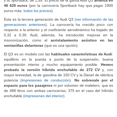
y la Sportback, de 1,55. El precio de la gama Audi Q3
arranca en
46 620 euros
(por la carrocería Sportback hay que pagar 1900
euros más;
todos los precios
).
Esta es la tercera generación de Audi Q3 (
ver información de las
generaciones anteriores
). La carrocería ha crecido poco con
respecto a la anterior y el coeficiente aerodinámico ha bajado de
0,32 a 0,30. Audi, además, ha introducido mejoras en la
insonorización, como el
acristalamiento acústico en las
ventanillas delanteras
(que es una opción).
El Q3 es un modelo con las
habituales características de Audi
:
equilibrio en la puesta a punto de la suspensión, buena
presentación interior y mucho equipamiento posible.
Hemos
probado la versión híbrida enchufable de 272 CV
y, con
mayor brevedad, la de gasolina de 150 CV y la Diesel de idéntica
potencia (
impresiones de conducción
).
No sobresale por el
espacio para los pasajeros
ni por volumen de maletero, que es
de 488 litros con ambas carrocerías; 375 en el caso del híbrido
enchufable (
impresiones del interior
).