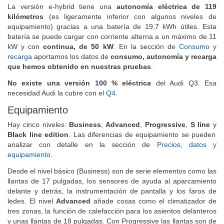
La versión e-hybrid tiene una
autonomía eléctrica de 119
kilómetros
(es ligeramente inferior con algunos niveles de
equipamiento) gracias a una batería de 19,7 kWh útiles. Esta
batería se puede cargar con corriente alterna a un máximo de 11
kW y con
continua, de 50 kW
. En la sección de
Consumo y
recarga
aportamos los datos de
consumo, autonomía y recarga
que hemos obtenido en nuestras pruebas
.
No existe una versión 100 % eléctrica
del Audi Q3. Esa
necesidad Audi la cubre con el
Q4
.
Equipamiento
Hay cinco niveles:
Business
,
Advanced
,
Progressive
,
S line
y
Black line edition
. Las diferencias de equipamiento se pueden
analizar con detalle en la sección de
Precios, datos y
equipamiento
.
Desde el nivel básico (Business) son de serie elementos como las
llantas de 17 pulgadas, los sensores de ayuda al aparcamiento
delante y detrás, la instrumentación de pantalla y los faros de
ledes. El nivel
Advanced
añade cosas como el climatizador de
tres zonas, la función de calefacción para los asientos delanteros
y unas llantas de 18 pulgadas. Con Progressive las llantas son de