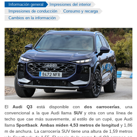
Información general
Impresiones del interior
Impresiones de conducción
Consumo y recarga
Cambios en la información
El
Audi Q3
está disponible con
dos carrocerías
, una
convencional a la que Audi llama
SUV
y otra con una línea de
techo que cae más suavemente, al estilo de un cupé, que Audi
llama
Sportback
.
Ambas miden 4,53 metros de longitud
y 1,86
m de anchura. La carrocería SUV tiene una altura de 1,59 metros