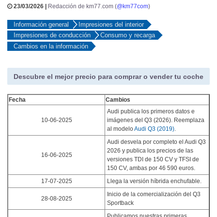
23/03/2026 |
Redacción de km77.com (
@km77com
)
Información general
Impresiones del interior
Impresiones de conducción
Consumo y recarga
Cambios en la información
Descubre el mejor precio para comprar o vender tu coche
Fecha
Cambios
Audi publica los primeros datos e
10-06-2025
imágenes del Q3 (2026). Reemplaza
al modelo
Audi Q3 (2019)
.
Audi desvela por completo el Audi Q3
2026 y publica los precios de las
16-06-2025
versiones TDI de 150 CV y TFSI de
150 CV, ambas por 46 590 euros.
17-07-2025
Llega la versión híbrida enchufable.
Inicio de la comercialización del Q3
28-08-2025
Sportback
Publicamos nuestras primeras