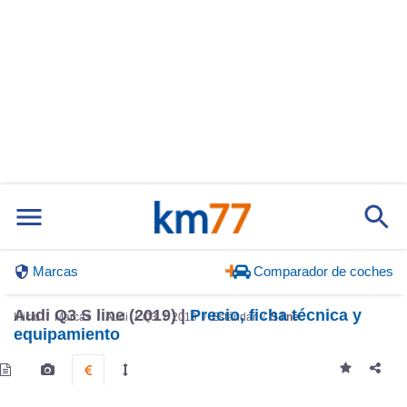
Marcas
Comparador de coches
Audi Q3 S line (2019) |
Precio, ficha técnica y
Inicio
Marcas
Audi
Q3
2019
Estándar
S line
equipamiento