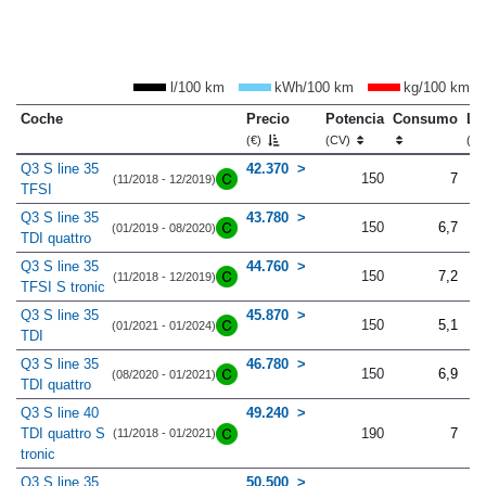
l/100 km
kWh/100 km
kg/100 km
Coche
Precio
Potencia
Consumo
Lo
(€)
(CV)
(m
Q3 S line 35
42.370
150
7
(11/2018 - 12/2019)
TFSI
Q3 S line 35
43.780
150
6,7
(01/2019 - 08/2020)
TDI quattro
Q3 S line 35
44.760
150
7,2
(11/2018 - 12/2019)
TFSI S tronic
Q3 S line 35
45.870
150
5,1
(01/2021 - 01/2024)
TDI
Q3 S line 35
46.780
150
6,9
(08/2020 - 01/2021)
TDI quattro
Q3 S line 40
49.240
TDI quattro S
190
7
(11/2018 - 01/2021)
tronic
Q3 S line 35
50.500