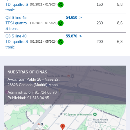
TDI quattro S
150
5,8
(01/2021 - 01/2024)
tronic
Q3 S line 45
54.650
TFSI quattro
230
8,6
(11/2018 - 01/2021)
S tronic
Q3 S line 40
55.870
TDI quattro S
200
6,3
(01/2021 - 05/2024)
tronic
NUESTRAS OFICINAS
Avda. San Pablo 28 - Nave 27,
28823 Coslada (Madrid)
Mapa
Administración:
91 724 05 70
Publicidad:
91 513 04 95