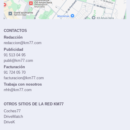
CONTACTOS
Redacción
redaccion@km77.com
Publicidad
91 513 04 95
publi@km77.com
Facturación
91 724 05 70
facturacion@km77.com
Trabaja con nosotros
rrhh@km77.com
OTROS SITIOS DE LA RED KM77
Coches77
DriveMatch
DriveK