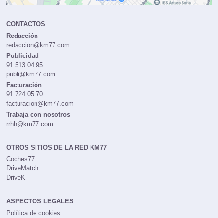
CONTACTOS
Redacción
redaccion@km77.com
Publicidad
91 513 04 95
publi@km77.com
Facturación
91 724 05 70
facturacion@km77.com
Trabaja con nosotros
rrhh@km77.com
OTROS SITIOS DE LA RED KM77
Coches77
DriveMatch
DriveK
ASPECTOS LEGALES