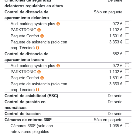
Cinturones de seguridad
De serie
delanteros regulables en altura
Control de distancia de
Sólo en paquete
aparcamiento delantero
Audi parking system plus
972 €
PARKTRONIC
1.102 €
Paquete Confort
1.591 €
Paquete de asistencia (solo con
3.353 €
paq. Técnico)
Control de distancia de
582 €
aparcamiento trasero
Audi parking system plus
972 €
PARKTRONIC
1.102 €
Paquete Confort
1.591 €
Paquete de asistencia (solo con
3.353 €
paq. Técnico)
Control de estabilidad (ESC)
De serie
Control de presión en
De serie
neumáticos
Control de tracción
De serie
Cámaras de entorno 360º
Sólo en paquete
Cámaras 360º (solo con
1.035 €