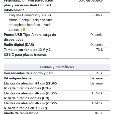
Preinstalación MMI navegación
Sólo en paquete
plus y servicios Audi Connect
infotainment
Paquete Connectivity + Audi
686 €
Virtual Cockpit (solo con Audi
smartphone interface + Audi
connect)
Puerto USB Tipo A para carga de
De serie
dispositivos
Radio digital (DAB)
De serie
Toma de corriente de 12 V y 2
73 €
USB-C para plazas traseras
Llantas y neumáticos
Herramientas de a bordo y gato
31 €
Kit antipinchazos
De serie
Llantas de aleación 43 cm (215/65
De serie
R17) de 5 radios dobles (C2G)
Llantas de aleación 46 cm (235/55
1.554 €
R18) de 5 radios dobles (C2I)
Llantas de aleación 46 cm (235/55
1.747 €
R18) de 5 radios en Y (C3P)