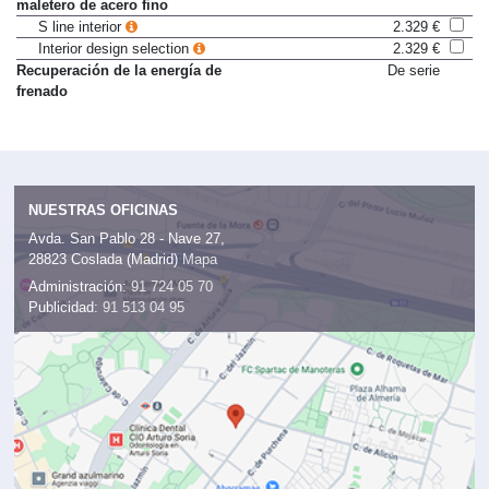
Protección de cantos en el
Sólo en paquete
maletero de acero fino
S line interior
2.329 €
Interior design selection
2.329 €
Recuperación de la energía de
De serie
frenado
NUESTRAS OFICINAS
Avda. San Pablo 28 - Nave 27,
28823 Coslada (Madrid)
Mapa
Administración:
91 724 05 70
Publicidad:
91 513 04 95