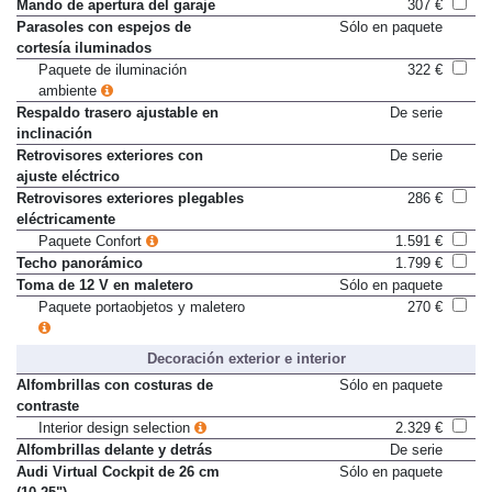
Mando de apertura a distancia
De serie
Mando de apertura del garaje
307 €
Parasoles con espejos de
Sólo en paquete
cortesía iluminados
Paquete de iluminación
322 €
ambiente
Respaldo trasero ajustable en
De serie
inclinación
Retrovisores exteriores con
De serie
ajuste eléctrico
Retrovisores exteriores plegables
286 €
eléctricamente
Paquete Confort
1.591 €
Techo panorámico
1.799 €
Toma de 12 V en maletero
Sólo en paquete
Paquete portaobjetos y maletero
270 €
Decoración exterior e interior
Alfombrillas con costuras de
Sólo en paquete
contraste
Interior design selection
2.329 €
Alfombrillas delante y detrás
De serie
Audi Virtual Cockpit de 26 cm
Sólo en paquete