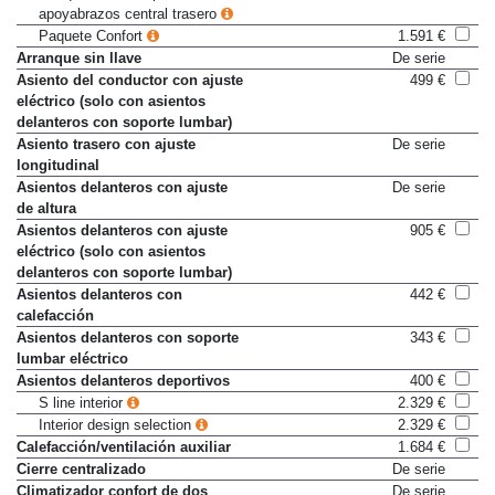
Banqueta trasera plus con
156 €
apoyabrazos central trasero
Paquete Confort
1.591 €
Arranque sin llave
De serie
Asiento del conductor con ajuste
499 €
eléctrico (solo con asientos
delanteros con soporte lumbar)
Asiento trasero con ajuste
De serie
longitudinal
Asientos delanteros con ajuste
De serie
de altura
Asientos delanteros con ajuste
905 €
eléctrico (solo con asientos
delanteros con soporte lumbar)
Asientos delanteros con
442 €
calefacción
Asientos delanteros con soporte
343 €
lumbar eléctrico
Asientos delanteros deportivos
400 €
S line interior
2.329 €
Interior design selection
2.329 €
Calefacción/ventilación auxiliar
1.684 €
Cierre centralizado
De serie