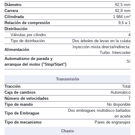
Material de la culata
Aluminio
Diámetro
82,5 mm
Carrera
92,8 mm
Cilindrada
1.984 cm³
Relación de compresión
9,6 a 1
Distribución
Válvulas por cilindro
4
Tipo de distribución
Dos árboles de levas en la culata
Inyección mixta directa/indirecta.
Alimentación
Turbo. Intercooler
Automatismo de parada y
Sí
arranque del motor ("Stop/Start")
Transmisión
Tracción
Total
Caja de cambios
Automático
Número de velocidades
7
Tipo de mando
No disponible
Dos embragues multidisco bañados
Tipo de Embrague
en aceite
Tipo de mecanismo
Pares de engranajes