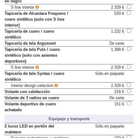
Revestimiento interior del techo
307 €
en negro
S line interior
2.329 €
Tapicería de Alcantara Frequenz /
520 €
cuero sintético (solo con S line
interior)
Tapicería de cuero / cuero
1.232 €
sintético
Tapicería de tela Argument
De serie
Tapicería de tela Puls / cuero
1.398 €
sintético (solo con asientos
deportivos)
S line interior
2.329 €
Tapicería de tela Syntax / cuero
Sólo en paquete
sintético
Interior design selection
2.329 €
Volante con calefacción
218 €
Volante de 3 radios en cuero
De serie
Volante deportivo de cuero
151 €
achatado
Equipaje y transporte
2 luces LED en portón del
Sólo en paquete
maletero