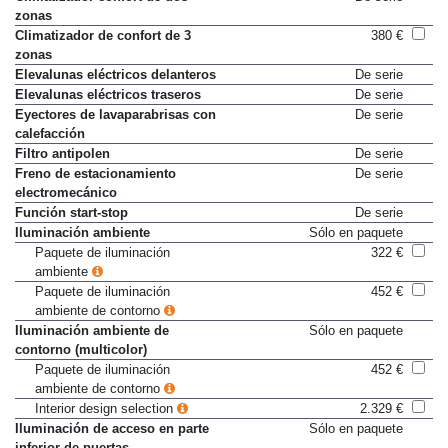
Climatizador confort de dos
De serie
zonas
Climatizador de confort de 3
380 €
zonas
Elevalunas eléctricos delanteros
De serie
Elevalunas eléctricos traseros
De serie
Eyectores de lavaparabrisas con
De serie
calefacción
Filtro antipolen
De serie
Freno de estacionamiento
De serie
electromecánico
Función start-stop
De serie
Iluminación ambiente
Sólo en paquete
Paquete de iluminación
322 €
ambiente
Paquete de iluminación
452 €
ambiente de contorno
Iluminación ambiente de
Sólo en paquete
contorno (multicolor)
Paquete de iluminación
452 €
ambiente de contorno
Interior design selection
2.329 €
Iluminación de acceso en parte
Sólo en paquete