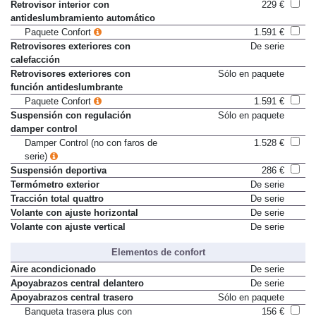
(Tempomat)
Retrovisor interior con
229 €
antideslumbramiento automático
Paquete Confort
1.591 €
Retrovisores exteriores con
De serie
calefacción
Retrovisores exteriores con
Sólo en paquete
función antideslumbrante
Paquete Confort
1.591 €
Suspensión con regulación
Sólo en paquete
damper control
Damper Control (no con faros de
1.528 €
serie)
Suspensión deportiva
286 €
Termómetro exterior
De serie
Tracción total quattro
De serie
Volante con ajuste horizontal
De serie
Volante con ajuste vertical
De serie
Elementos de confort
Aire acondicionado
De serie
Apoyabrazos central delantero
De serie
Apoyabrazos central trasero
Sólo en paquete