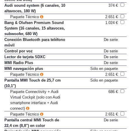
coche vía USB)
Audi sound system (6 canales, 10
374 €
altavoces, 180 W)
Paquete Técnico
2.651 €
Bang & Olufsen Premium Sound
1.024 €
System (16 canales, 15 altavoces,
subwoofer, 680 W)
Conexión Bluetooth para teléfono
De serie
móvil
Control por voz
De serie
Lector de tarjeta SDXC
De serie
MMI Radio Plus
De serie
MMI navegación plus
Sólo en paquete
Paquete Técnico
2.651 €
Pantalla MMI Touch de 25,7 cm
Sólo en paquete
(10,1")
Paquete Connectivity + Audi
686 €
Virtual Cockpit (solo con Audi
smartphone interface + Audi
connect)
Paquete Técnico
2.651 €
Pantalla central MMI Touch de
De serie
22,4 cm (8,8") en color