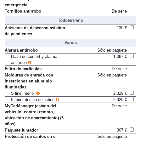
Rueda de repuesto de
161 €
emergencia
Tornillos antirrobo
De serie
Todoterrreno
Asistente de descenso asistido
130 €
de pendientes
Varios
Alarma antirrobo
Sólo en paquete
Llave de confort y alarma
1.087 €
antirrobo
Filtro de partículas
De serie
Molduras de entrada con
Sólo en paquete
inserciones en aluminio
iluminadas
S line interior
2.329 €
Interior design selection
2.329 €
MyCarManager (estado del
De serie
vehículo, control remoto,
ubicación de aparcamiento) (3
años)
Paquete fumador
307 €