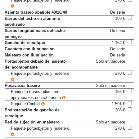
Paquete portaobjetos y maletero
270 €
Asiento trasero abatible 40/20/40
De serie
Barras del techo en aluminio
109 €
anodizado
Barras longitudinales del techo
De serie
en negro
Gancho de remolque
1.154 €
Guantera con iluminación
De serie
Maletero con iluminación
De serie
Portaobjetos debajo del asiento
Sólo en paquete
del acompañante
Paquete portaobjetos y maletero
270 €
Posavasos trasero
Sólo en paquete
Banqueta trasera plus con
156 €
apoyabrazos central trasero
Paquete Confort
1.591 €
Preinstalación de gancho de
208 €
remolque
Red de sujeción en maletero
Sólo en paquete
Paquete portaobjetos y maletero
270 €