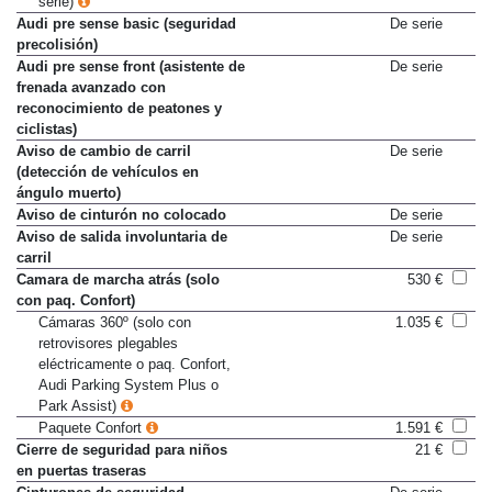
serie)
Audi pre sense basic (seguridad
De serie
precolisión)
Audi pre sense front (asistente de
De serie
frenada avanzado con
reconocimiento de peatones y
ciclistas)
Aviso de cambio de carril
De serie
(detección de vehículos en
ángulo muerto)
Aviso de cinturón no colocado
De serie
Aviso de salida involuntaria de
De serie
carril
Camara de marcha atrás (solo
530 €
con paq. Confort)
Cámaras 360º (solo con
1.035 €
retrovisores plegables
eléctricamente o paq. Confort,
Audi Parking System Plus o
Park Assist)
Paquete Confort
1.591 €
Cierre de seguridad para niños
21 €
en puertas traseras