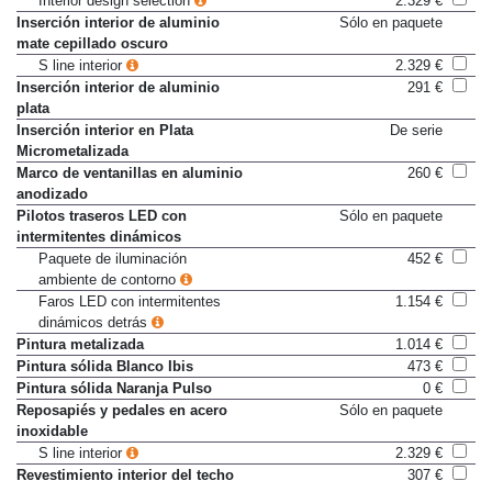
Interior design selection
2.329 €
Inserción interior de aluminio
Sólo en paquete
mate cepillado oscuro
S line interior
2.329 €
Inserción interior de aluminio
291 €
plata
Inserción interior en Plata
De serie
Micrometalizada
Marco de ventanillas en aluminio
260 €
anodizado
Pilotos traseros LED con
Sólo en paquete
intermitentes dinámicos
Paquete de iluminación
452 €
ambiente de contorno
Faros LED con intermitentes
1.154 €
dinámicos detrás
Pintura metalizada
1.014 €
Pintura sólida Blanco Ibis
473 €
Pintura sólida Naranja Pulso
0 €
Reposapiés y pedales en acero
Sólo en paquete
inoxidable
S line interior
2.329 €