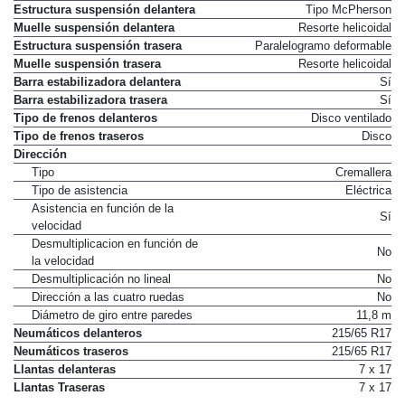
Chasis
Estructura suspensión delantera
Tipo McPherson
Muelle suspensión delantera
Resorte helicoidal
Estructura suspensión trasera
Paralelogramo deformable
Muelle suspensión trasera
Resorte helicoidal
Barra estabilizadora delantera
Sí
Barra estabilizadora trasera
Sí
Tipo de frenos delanteros
Disco ventilado
Tipo de frenos traseros
Disco
Dirección
Tipo
Cremallera
Tipo de asistencia
Eléctrica
Asistencia en función de la
Sí
velocidad
Desmultiplicacion en función de
No
la velocidad
Desmultiplicación no lineal
No
Dirección a las cuatro ruedas
No
Diámetro de giro entre paredes
11,8 m
Neumáticos delanteros
215/65 R17
Neumáticos traseros
215/65 R17
Llantas delanteras
7 x 17
Llantas Traseras
7 x 17