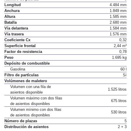
Número de puertas
5
Longitud
4.484 mm
Anchura
1.849 mm
Altura
1.585 mm
Batalla
2.680 mm
Vía delantera
1.584 mm
Vía trasera
1.576 mm
Coeficiente Cx
0,32
Superficie frontal
2,44 m²
Factor de resistencia
0,78
Peso
1.695 kg
Depósito de combustible
Gasolina
60 l
Filtro de partículas
Sí
Volúmenes de maletero
Volumen con una fila de
1.525 litros
asientos disponible
Volumen máximo con dos filas
675 litros
de asientos disponibles
Volumen mínimo con dos filas
530 litros
de asientos disponibles
Número de plazas
5