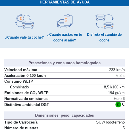
HERRAMIENTAS DE AYUDA
¿Cuánto gastas en tu
Disfruta el cambio de
¿Cuánto vale tu coche?
coche al año?
coche
Prestaciones y consumos homologados
Velocidad máxima
233 km/h
Aceleración 0-100 km/h
6,3 s
Consumo WLTP
Combinado
8,5 l/100 km
Emisiones de CO₂ WLTP
194 gr/km
Normativa de emisiones
Euro 6
C
Distintivo ambiental DGT
Dimensiones, peso, capacidades
Tipo de Carrocería
SUV/Todoterreno