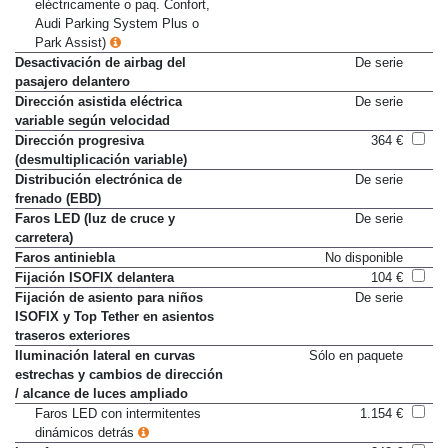
retrovisores plegables
eléctricamente o paq. Confort,
Audi Parking System Plus o
Park Assist)
Desactivación de airbag del
De serie
pasajero delantero
Dirección asistida eléctrica
De serie
variable según velocidad
Dirección progresiva
364 €
(desmultiplicación variable)
Distribución electrónica de
De serie
frenado (EBD)
Faros LED (luz de cruce y
De serie
carretera)
Faros antiniebla
No disponible
Fijación ISOFIX delantera
104 €
Fijación de asiento para niños
De serie
ISOFIX y Top Tether en asientos
traseros exteriores
Iluminación lateral en curvas
Sólo en paquete
estrechas y cambios de dirección
/ alcance de luces ampliado
Faros LED con intermitentes
1.154 €