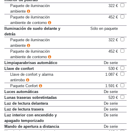
inferior de puertas
Paquete de iluminación
322 €
ambiente
Paquete de iluminación
452 €
ambiente de contorno
Iluminación de suelo delante y
Sólo en paquete
detrás
Paquete de iluminación
322 €
ambiente
Paquete de iluminación
452 €
ambiente de contorno
Limpiaparabrisas automático
De serie
Llave de confort
530 €
Llave de confort y alarma
1.087 €
antirrobo
Paquete Confort
1.591 €
Luces automáticas
De serie
Lunas traseras sobretintadas
520 €
Luz de lectura delantera
De serie
Luz de lectura trasera
De serie
Luz interior con encendido y
De serie
apagado temporizado