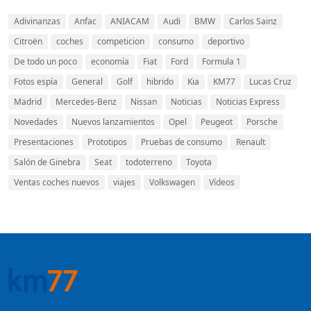
Adivinanzas
Anfac
ANIACAM
Audi
BMW
Carlos Sainz
Citroën
coches
competicion
consumo
deportivo
De todo un poco
economía
Fiat
Ford
Formula 1
Fotos espía
General
Golf
hibrido
Kia
KM77
Lucas Cruz
Madrid
Mercedes-Benz
Nissan
Noticias
Noticias Express
Novedades
Nuevos lanzamientos
Opel
Peugeot
Porsche
Presentaciones
Prototipos
Pruebas de consumo
Renault
Salón de Ginebra
Seat
todoterreno
Toyota
Ventas coches nuevos
viajes
Volkswagen
Vídeos