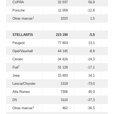
CUPRA
32 037
56,9
Porsche
11 059
-12,8
1
Otras marcas
1010
1,5
STELLANTIS
215 190
-5,9
Peugeot
77 803
13,1
Opel/Vauxhall
44 145
-8,9
Citroën
34 424
-24,3
2
Fiat
31 128
-17,1
Jeep
15 493
14,1
Lancia/Chrysler
1319
-73,0
Alfa Romeo
7306
45,0
DS
3110
-27,3
3
Otras marcas
462
-36,5