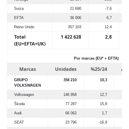
Suiza
21 690
-7,6
EFTA
36 006
6,7
Reino Unido
357 103
12,4
Total
1 422 628
2,8
(EU+EFTA+UK)
Por marcas (EU* + EFTA)
Marcas
Unidades
%25/24
Ac
GRUPO
358 210
10,3
VOLKSWAGEN
Volkswagen
146 958
12,7
Škoda
77 287
15,8
Audi
66 062
1,7
SEAT
23 796
-16,9