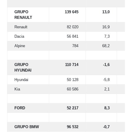
GRUPO
139 645
13,0
RENAULT
Renault
82 020
16,9
Dacia
56 841
7,3
Alpine
784
68,2
GRUPO
110 714
-1,6
HYUNDAI
Hyundai
50 128
-5,8
Kia
60 586
2,1
FORD
52 217
8,3
GRUPO BMW
96 532
-0,7