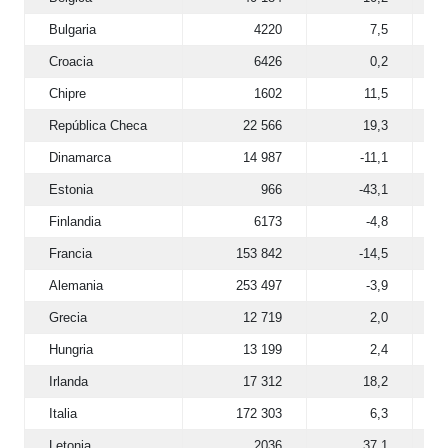
Bulgaria
4220
7,5
Croacia
6426
0,2
Chipre
1602
11,5
República Checa
22 566
19,3
Dinamarca
14 987
-11,1
Estonia
966
-43,1
Finlandia
6173
-4,8
Francia
153 842
-14,5
Alemania
253 497
-3,9
Grecia
12 719
2,0
Hungria
13 199
2,4
Irlanda
17 312
18,2
Italia
172 303
6,3
Letonia
2036
37,1