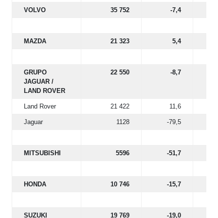
VOLVO
35 752
-7,4
MAZDA
21 323
5,4
GRUPO
22 550
-8,7
JAGUAR /
LAND ROVER
Land Rover
21 422
11,6
Jaguar
1128
-79,5
MITSUBISHI
5596
-51,7
HONDA
10 746
-15,7
SUZUKI
19 769
-19,0