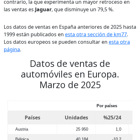
contrario, la que experimenta un mayor retroceso en
las ventas es
Jaguar
, que disminuye un 79,5 %.
Los datos de ventas en España anteriores de 2025 hasta
1999 están publicados en
esta otra sección de km77
.
Los datos europeos se pueden consultar en
esta otra
página
.
Datos de ventas de
automóviles en Europa.
Marzo de 2025
Por países
Países
Unidades
%25/24
A
Austria
25 950
1,0
Bélgica
40 184
-10,2