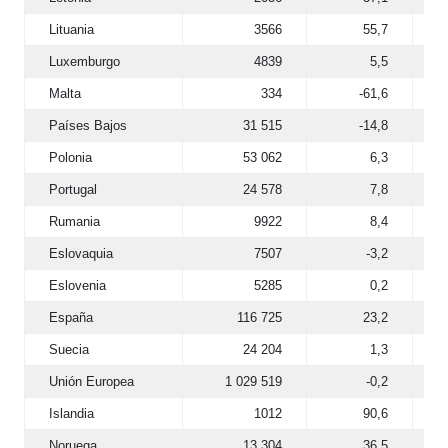
Lituania
3566
55,7
Luxemburgo
4839
5,5
Malta
334
-61,6
Países Bajos
31 515
-14,8
Polonia
53 062
6,3
Portugal
24 578
7,8
Rumania
9922
8,4
Eslovaquia
7507
-3,2
Eslovenia
5285
0,2
España
116 725
23,2
Suecia
24 204
1,3
Unión Europea
1 029 519
-0,2
Islandia
1012
90,6
Noruega
13 304
36,5