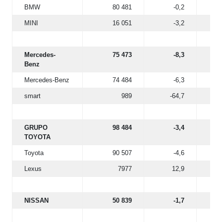
BMW
80 481
-0,2
MINI
16 051
-3,2
Mercedes-
75 473
-8,3
Benz
Mercedes-Benz
74 484
-6,3
smart
989
-64,7
GRUPO
98 484
-3,4
TOYOTA
Toyota
90 507
-4,6
Lexus
7977
12,9
NISSAN
50 839
-1,7