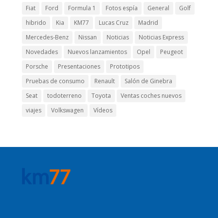
Fiat
Ford
Formula 1
Fotos espía
General
Golf
hibrido
Kia
KM77
Lucas Cruz
Madrid
Mercedes-Benz
Nissan
Noticias
Noticias Express
Novedades
Nuevos lanzamientos
Opel
Peugeot
Porsche
Presentaciones
Prototipos
Pruebas de consumo
Renault
Salón de Ginebra
Seat
todoterreno
Toyota
Ventas coches nuevos
viajes
Volkswagen
Vídeos