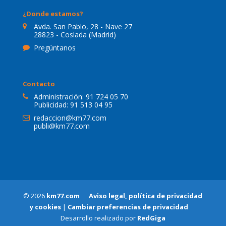
¿Donde estamos?
Avda. San Pablo, 28 - Nave 27
28823 - Coslada (Madrid)
Pregúntanos
Contacto
Administración:
91 724 05 70
Publicidad:
91 513 04 95
redaccion@km77.com
publi@km77.com
© 2026
km77.com
Aviso legal, política de privacidad
y cookies
|
Cambiar preferencias de privacidad
Desarrollo realizado por
RedGiga