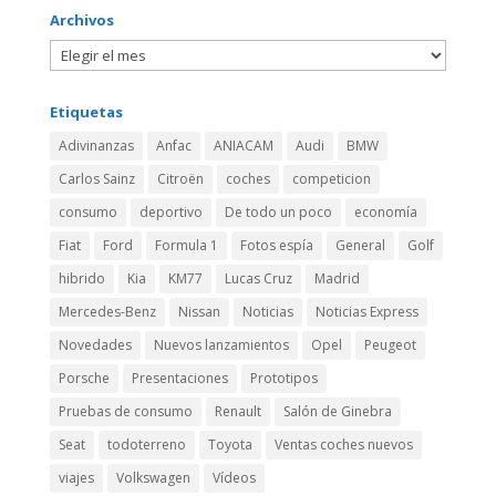
Archivos
Etiquetas
Adivinanzas
Anfac
ANIACAM
Audi
BMW
Carlos Sainz
Citroën
coches
competicion
consumo
deportivo
De todo un poco
economía
Fiat
Ford
Formula 1
Fotos espía
General
Golf
hibrido
Kia
KM77
Lucas Cruz
Madrid
Mercedes-Benz
Nissan
Noticias
Noticias Express
Novedades
Nuevos lanzamientos
Opel
Peugeot
Porsche
Presentaciones
Prototipos
Pruebas de consumo
Renault
Salón de Ginebra
Seat
todoterreno
Toyota
Ventas coches nuevos
viajes
Volkswagen
Vídeos