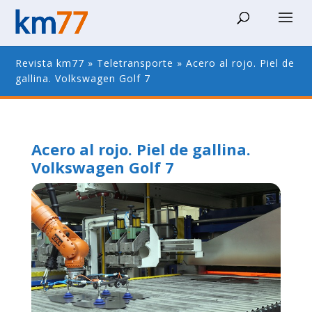
Revista km77
»
Teletransporte
»
Acero al rojo. Piel de
gallina. Volkswagen Golf 7
Acero al rojo. Piel de gallina.
Volkswagen Golf 7