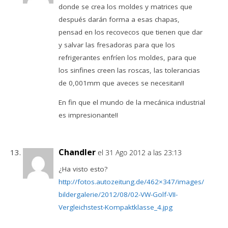
donde se crea los moldes y matrices que
después darán forma a esas chapas,
pensad en los recovecos que tienen que dar
y salvar las fresadoras para que los
refrigerantes enfríen los moldes, para que
los sinfines creen las roscas, las tolerancias
de 0,001mm que aveces se necesitan!!
En fin que el mundo de la mecánica industrial
es impresionante!!
Chandler
el 31 Ago 2012 a las 23:13
¿Ha visto esto?
http://fotos.autozeitung.de/462×347/images/
bildergalerie/2012/08/02-VW-Golf-VII-
Vergleichstest-Kompaktklasse_4.jpg