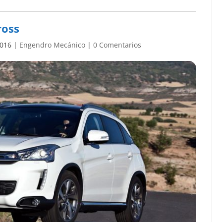
ross
2016
|
Engendro Mecánico
|
0 Comentarios