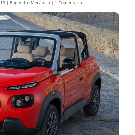
016
|
Engendro Mecánico
|
1 Comentario