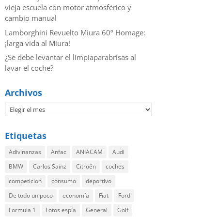
vieja escuela con motor atmosférico y
cambio manual
Lamborghini Revuelto Miura 60º Homage:
¡larga vida al Miura!
¿Se debe levantar el limpiaparabrisas al
lavar el coche?
Archivos
Etiquetas
Adivinanzas
Anfac
ANIACAM
Audi
BMW
Carlos Sainz
Citroën
coches
competicion
consumo
deportivo
De todo un poco
economía
Fiat
Ford
Formula 1
Fotos espía
General
Golf