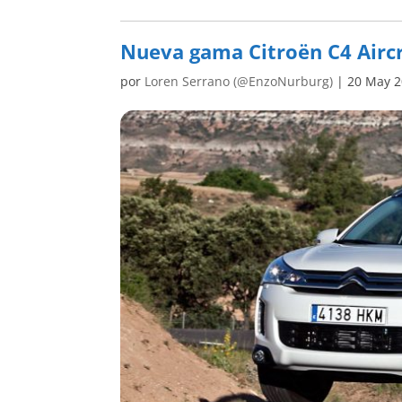
Nueva gama Citroën C4 Airc
por
Loren Serrano (@EnzoNurburg)
|
20 May 