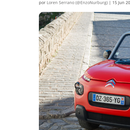
por
Loren Serrano (@EnzoNurburg)
|
15 Jun 2