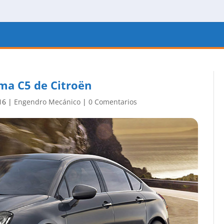
ama C5 de Citroën
16
|
Engendro Mecánico
|
0 Comentarios