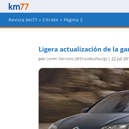
Revista km77
»
Citroën
»
Página 2
Ligera actualización de la g
por
Loren Serrano (@EnzoNurburg)
|
22 Jul 20