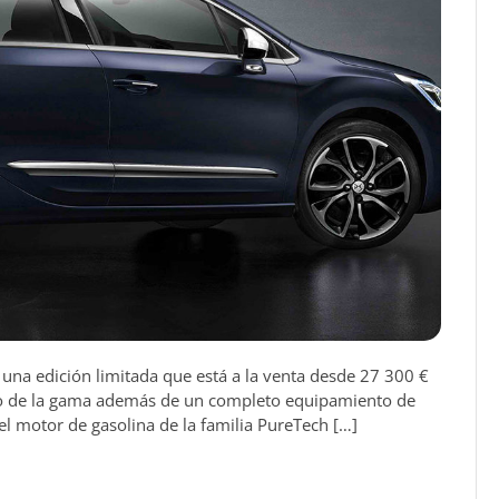
una edición limitada que está a la venta desde 27 300 €
esto de la gama además de un completo equipamiento de
 el motor de gasolina de la familia PureTech […]