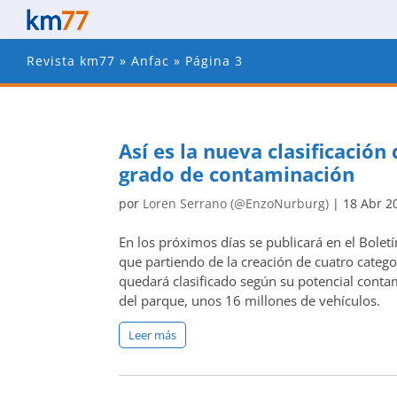
Revista km77
»
Anfac
»
Página 3
Así es la nueva clasificación
grado de contaminación
por
Loren Serrano (@EnzoNurburg)
|
18 Abr 2
En los próximos días se publicará en el Boletí
que partiendo de la creación de cuatro categ
quedará clasificado según su potencial contam
del parque, unos 16 millones de vehículos.
Leer más