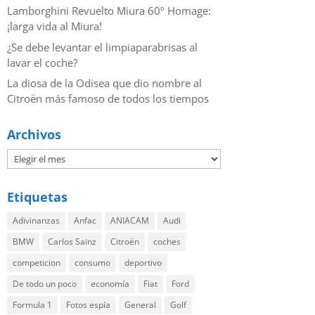
Lamborghini Revuelto Miura 60º Homage:
¡larga vida al Miura!
¿Se debe levantar el limpiaparabrisas al
lavar el coche?
La diosa de la Odisea que dio nombre al
Citroën más famoso de todos los tiempos
Archivos
Etiquetas
Adivinanzas
Anfac
ANIACAM
Audi
BMW
Carlos Sainz
Citroën
coches
competicion
consumo
deportivo
De todo un poco
economía
Fiat
Ford
Formula 1
Fotos espía
General
Golf