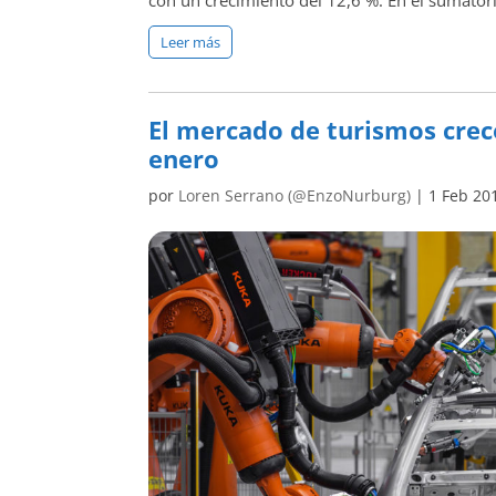
Leer más
El mercado de turismos crec
enero
por
Loren Serrano (@EnzoNurburg)
|
1 Feb 20