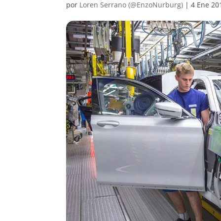
por
Loren Serrano (@EnzoNurburg)
|
4 Ene 20