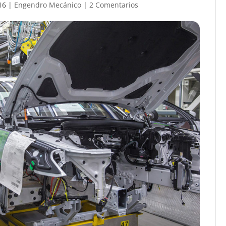
16
|
Engendro Mecánico
|
2 Comentarios