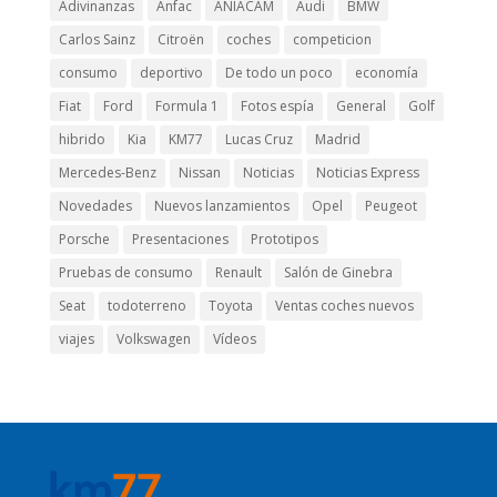
Adivinanzas
Anfac
ANIACAM
Audi
BMW
Carlos Sainz
Citroën
coches
competicion
consumo
deportivo
De todo un poco
economía
Fiat
Ford
Formula 1
Fotos espía
General
Golf
hibrido
Kia
KM77
Lucas Cruz
Madrid
Mercedes-Benz
Nissan
Noticias
Noticias Express
Novedades
Nuevos lanzamientos
Opel
Peugeot
Porsche
Presentaciones
Prototipos
Pruebas de consumo
Renault
Salón de Ginebra
Seat
todoterreno
Toyota
Ventas coches nuevos
viajes
Volkswagen
Vídeos