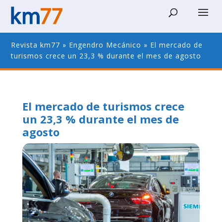
Revista km77
»
Engendro Mecánico
»
El mercado de
turismos crece un 23,3 % durante el mes de agosto
El mercado de turismos crece
un 23,3 % durante el mes de
agosto