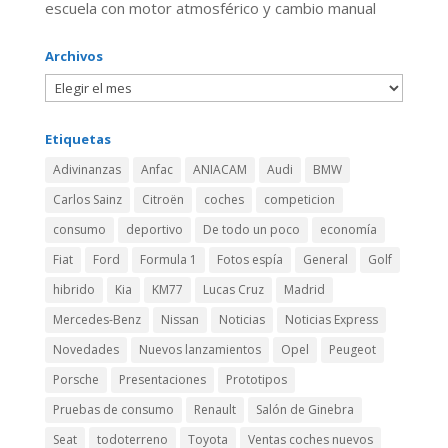
escuela con motor atmosférico y cambio manual
Archivos
Etiquetas
Adivinanzas
Anfac
ANIACAM
Audi
BMW
Carlos Sainz
Citroën
coches
competicion
consumo
deportivo
De todo un poco
economía
Fiat
Ford
Formula 1
Fotos espía
General
Golf
hibrido
Kia
KM77
Lucas Cruz
Madrid
Mercedes-Benz
Nissan
Noticias
Noticias Express
Novedades
Nuevos lanzamientos
Opel
Peugeot
Porsche
Presentaciones
Prototipos
Pruebas de consumo
Renault
Salón de Ginebra
Seat
todoterreno
Toyota
Ventas coches nuevos