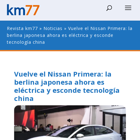
Revista km77
»
Noticias
»
Vuelve el Nissan Primera: la
berlina japonesa ahora es eléctrica y esconde
tecnología china
Vuelve el Nissan Primera: la
berlina japonesa ahora es
eléctrica y esconde tecnología
china