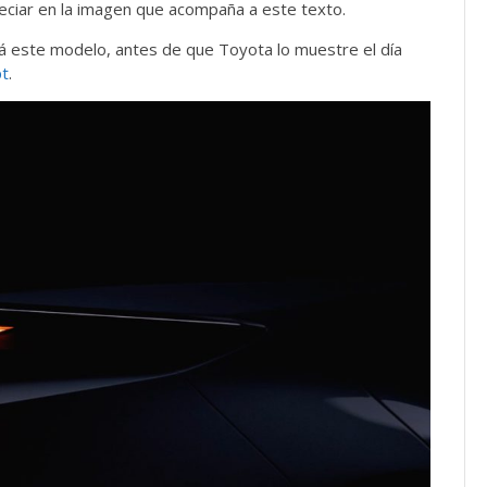
eciar en la imagen que acompaña a este texto.
á este modelo, antes de que Toyota lo muestre el día
pt
.