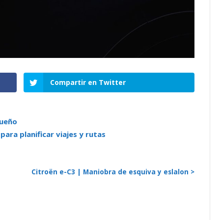
Compartir en Twitter
queño
ara planificar viajes y rutas
Citroën e-C3 | Maniobra de esquiva y eslalon >