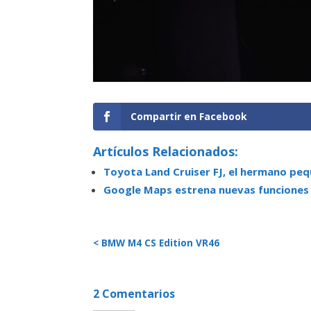
Compartir en Facebook
Artículos Relacionados:
Toyota Land Cruiser FJ, el hermano pe
Google Maps estrena nuevas funciones p
< BMW M4 CS Edition VR46
2 Comentarios