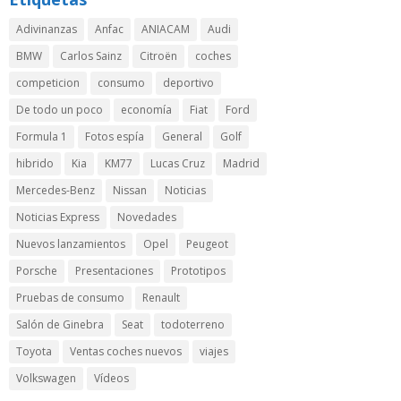
Adivinanzas
Anfac
ANIACAM
Audi
BMW
Carlos Sainz
Citroën
coches
competicion
consumo
deportivo
De todo un poco
economía
Fiat
Ford
Formula 1
Fotos espía
General
Golf
hibrido
Kia
KM77
Lucas Cruz
Madrid
Mercedes-Benz
Nissan
Noticias
Noticias Express
Novedades
Nuevos lanzamientos
Opel
Peugeot
Porsche
Presentaciones
Prototipos
Pruebas de consumo
Renault
Salón de Ginebra
Seat
todoterreno
Toyota
Ventas coches nuevos
viajes
Volkswagen
Vídeos