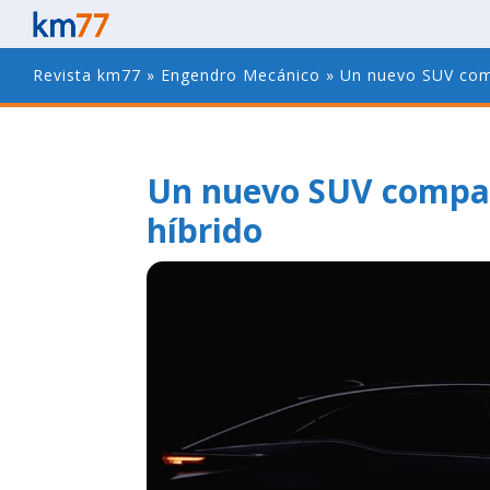
Revista km77
»
Engendro Mecánico
»
Un nuevo SUV comp
Un nuevo SUV compac
híbrido