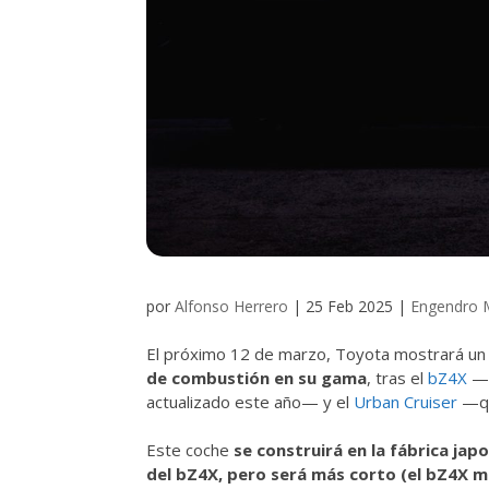
por
Alfonso Herrero
|
25 Feb 2025
|
Engendro 
El próximo 12 de marzo, Toyota mostrará un 
de combustión en su gama
, tras el
bZ4X
—q
actualizado este año— y el
Urban Cruiser
—qu
Este coche
se construirá en la fábrica ja
del bZ4X, pero será más corto (el bZ4X m