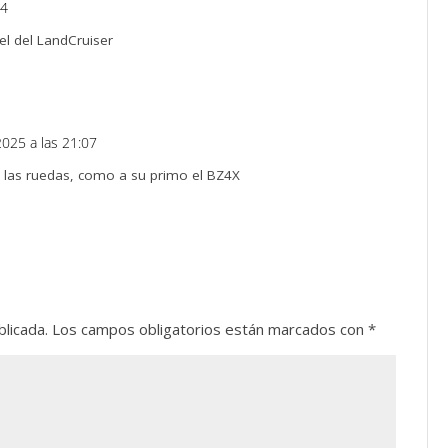
54
el del LandCruiser
2025 a las 21:07
 las ruedas, como a su primo el BZ4X
blicada.
Los campos obligatorios están marcados con
*