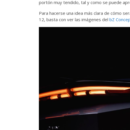
portón muy tendido, tal y como se puede apr
Para hacerse una idea más clara de cómo ser
12, basta con ver las imágenes del
bZ Conce