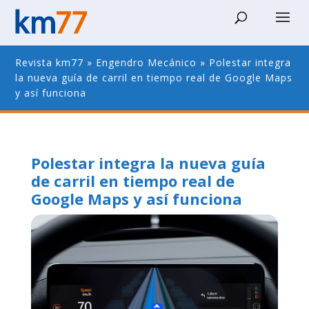
Revista km77
»
Engendro Mecánico
»
Polestar integra
la nueva guía de carril en tiempo real de Google Maps
y así funciona
Polestar integra la nueva guía
de carril en tiempo real de
Google Maps y así funciona