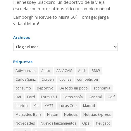
Hennessey Blackbird: un deportivo de la vieja
escuela con motor atmosférico y cambio manual
Lamborghini Revuelto Miura 60º Homage: ¡larga
vida al Miura!
Archivos
Etiquetas
Adivinanzas
Anfac
ANIACAM
Audi
BMW
Carlos Sainz
Citroën
coches
competicion
consumo
deportivo
De todo un poco
economía
Fiat
Ford
Formula 1
Fotos espía
General
Golf
hibrido
Kia
KM77
Lucas Cruz
Madrid
Mercedes-Benz
Nissan
Noticias
Noticias Express
Novedades
Nuevos lanzamientos
Opel
Peugeot