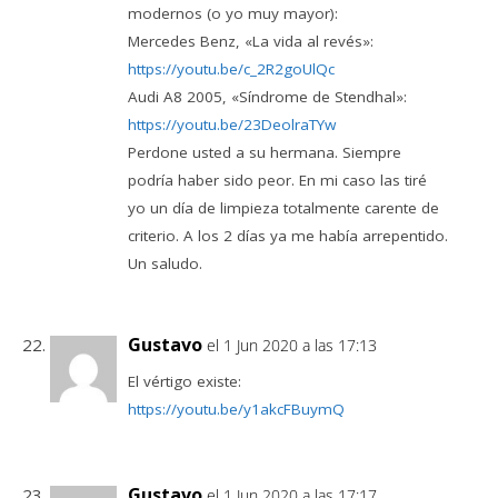
modernos (o yo muy mayor):
Mercedes Benz, «La vida al revés»:
https://youtu.be/c_2R2goUlQc
Audi A8 2005, «Síndrome de Stendhal»:
https://youtu.be/23DeolraTYw
Perdone usted a su hermana. Siempre
podría haber sido peor. En mi caso las tiré
yo un día de limpieza totalmente carente de
criterio. A los 2 días ya me había arrepentido.
Un saludo.
Gustavo
el 1 Jun 2020 a las 17:13
El vértigo existe:
https://youtu.be/y1akcFBuymQ
Gustavo
el 1 Jun 2020 a las 17:17