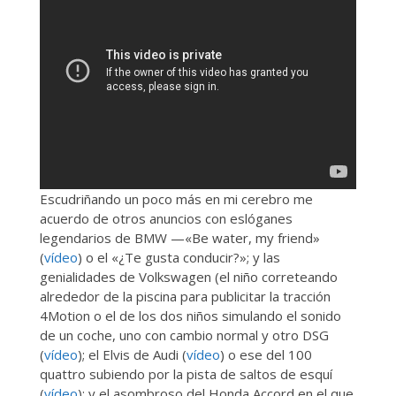
Escudriñando un poco más en mi cerebro me
acuerdo de otros anuncios con eslóganes
legendarios de BMW —«Be water, my friend»
(
vídeo
) o el «¿Te gusta conducir?»; y las
genialidades de Volkswagen (el niño correteando
alrededor de la piscina para publicitar la tracción
4Motion o el de los dos niños simulando el sonido
de un coche, uno con cambio normal y otro DSG
(
vídeo
); el Elvis de Audi (
vídeo
) o ese del 100
quattro subiendo por la pista de saltos de esquí
(
vídeo
); y el asombroso del Honda Accord en el que