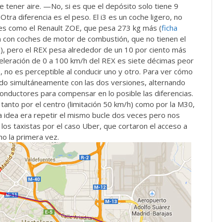
ebe tener aire. —No, si es que el depósito solo tiene 9
Otra diferencia es el peso. El i3 es un coche ligero, no
res como el Renault ZOE, que pesa 273 kg más (
ficha
n con coches de motor de combustión, que no tienen el
a
), pero el REX pesa alrededor de un 10 por ciento más
eleración de 0 a 100 km/h del REX es siete décimas peor
te, no es perceptible al conducir uno y otro. Para ver cómo
ido simultáneamente con las dos versiones, alternando
conductores para compensar en lo posible las diferencias.
 tanto por el centro (limitación 50 km/h) como por la M30,
 La idea era repetir el mismo bucle dos veces pero nos
los taxistas por el caso Uber, que cortaron el acceso a
ho la primera vez.