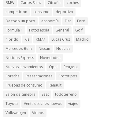
BMW
Carlos Sainz
Citroën
coches
competicion
consumo
deportivo
De todo un poco
economía
Fiat
Ford
Formula 1
Fotos espía
General
Golf
hibrido
Kia
KM77
Lucas Cruz
Madrid
Mercedes-Benz
Nissan
Noticias
Noticias Express
Novedades
Nuevos lanzamientos
Opel
Peugeot
Porsche
Presentaciones
Prototipos
Pruebas de consumo
Renault
Salón de Ginebra
Seat
todoterreno
Toyota
Ventas coches nuevos
viajes
Volkswagen
Vídeos