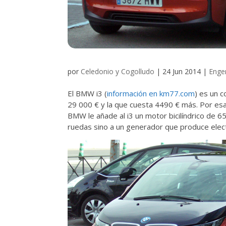
por
Celedonio y Cogolludo
|
24 Jun 2014
|
Enge
El BMW i3 (
información en km77.com
) es un c
29 000 € y la que cuesta 4490 € más. Por es
BMW le añade al i3 un motor bicilíndrico de 
ruedas sino a un generador que produce elect