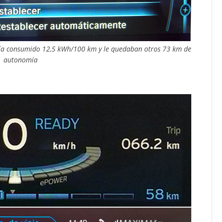
abía consumido 12,5 kWh/100 km y le quedaban otros 73 km de
autonomía