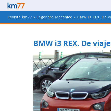
Revista km77
»
Engendro Mecánico
»
BMW i3 REX. De via
BMW i3 REX. De viaje 