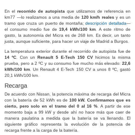
En el
recorrido de autopista
que utilizamos de referencia en
km77 —lo realizamos a una media de
120 km/h reales
y es un
tramo que cruza un puerto de montaña;
descripción detallada
—
el consumo medio fue de
19,4 kWh/100 km
. A este ritmo de
gasto, la autonomía del Micra es de 268 km. Es decir, un tanto
justa, aunque suficiente, para hacer un viaje de Madrid a Burgos.
La temperatura exterior durante el recorrido de autopista fue de
14 ºC
. Con un
Renault 5 E-Tech 150 CV
hicimos la misma
prueba, pero a 2 ºC y su consumo fue mucho más elevado:
22,6
kWh/100 km
. Un Renault 4 E-Tech 150 CV a unos 8 ºC, gastó
20,1 kWh/100 km.
Recarga
De acuerdo con Nissan, la potencia máxima de recarga del Micra
con la batería de 52 kWh es de
100 kW. Confirmamos que es
cierto, pero solo en el tramo del 0 al 16 %
. A partir de ese
momento baja a 99 kW y desde ahí no hace más que caer de
manera paulatina a medida que la batería se va llenando. El
siguiente gráfico representa la evolución de la potencia de
recarga frente a la carga de la batería.