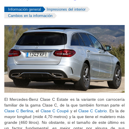
Información general
Impresiones del interior
Cambios en la información
El Mercedes-Benz Clase C Estate es la variante con carrocería
familiar de la gama Clase C, de la que también forman parte el
Clase C Berlina
, el
Clase C Coupé
y el
Clase C Cabrio
. Es la de
mayor longitud (mide 4,70 metros) y la que tiene el maletero más
grande (460 litros). No obstante, si el tamaño de este último es
un factor fundamental, es mejor optar por alguna de sus