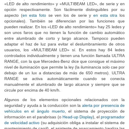
«LED de alto rendimiento» y «MULTIBEAM LED», de serie y en
opción respectivamente. Son fácilmente distinguibles por su
aspecto (
en esta foto
se ven los de serie y
en esta otra
los
opcionales). También se diferencian por las funciones que
pueden realizar. En los «LED de alto rendimiento» hay 25 ledes y
son unos faros que no tienen la función de cambio automático
entre alumbrado de corto y largo alcance. Tampoco pueden
adaptar el haz de luz para evitar el deslumbramiento de otros
usuarios, los «MULTIBEAM LED» sí. En estos hay 84 ledes
controlados individualmente y tienen una función llamada ULTRA
RANGE, con la que Mercedes-Benz dice que consigue el máximo
nivel de iluminación que permite la ley (la iluminancia solo cae por
debajo de un lux a distancias de más de 650 metros). ULTRA
RANGE se activa automáticamente cuando se conecta
manualmente el alumbrado de largo alcance y siempre que se
circule por encima de 40 km/h.
Algunos de los elementos opcionales relacionados con la
seguridad y ayuda a la conducción son la
alerta por presencia de
vehículos en el ángulo muerto
, el sistema de proyección de
información en el parabrisas (o
Head-up Display
), el
programador
de velocidad activo
(su adquisición obliga a instalar el sistema de
mantenimiento de carril), el asistente de aparcamiento (realiza las