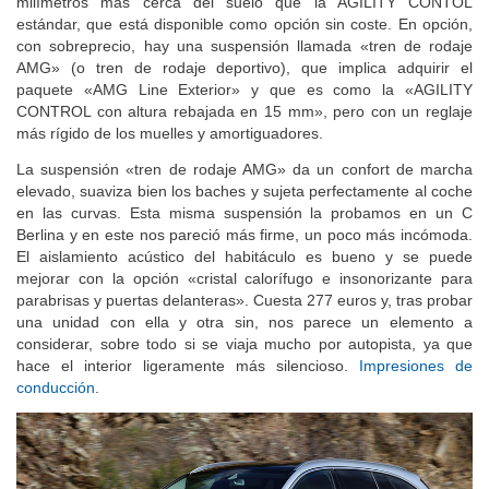
milímetros más cerca del suelo que la AGILITY CONTOL
estándar, que está disponible como opción sin coste. En opción,
con sobreprecio, hay una suspensión llamada «tren de rodaje
AMG» (o tren de rodaje deportivo), que implica adquirir el
paquete «AMG Line Exterior» y que es como la «AGILITY
CONTROL con altura rebajada en 15 mm», pero con un reglaje
más rígido de los muelles y amortiguadores.
La suspensión «tren de rodaje AMG» da un confort de marcha
elevado, suaviza bien los baches y sujeta perfectamente al coche
en las curvas. Esta misma suspensión la probamos en un C
Berlina y en este nos pareció más firme, un poco más incómoda.
El aislamiento acústico del habitáculo es bueno y se puede
mejorar con la opción «cristal calorífugo e insonorizante para
parabrisas y puertas delanteras». Cuesta 277 euros y, tras probar
una unidad con ella y otra sin, nos parece un elemento a
considerar, sobre todo si se viaja mucho por autopista, ya que
hace el interior ligeramente más silencioso.
Impresiones de
conducción
.