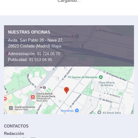
Cargando...
NUESTRAS OFICINAS
Avda. San Pablo 28 - Nave 27,
28823 Coslada (Madrid)
Mapa
Administración:
91 724 05 70
Publicidad:
91 513 04 95
CONTACTOS
Redacción