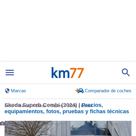
Marcas
Comparador de coches
Skoda Superb Combi (2024) |
Precios,
Inicio
Marcas
Skoda
Superb
2024
Combi
equipamientos, fotos, pruebas y fichas técnicas