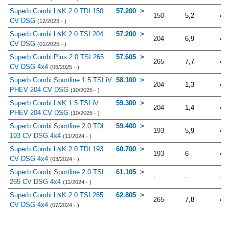
Superb Combi L&K 2.0 TDI 150
57.200
150
5,2
4.
CV DSG
(12/2023 - )
Superb Combi L&K 2.0 TSI 204
57.200
204
6,9
4.
CV DSG
(01/2025 - )
Superb Combi Plus 2.0 TSI 265
57.605
265
7,7
4.
CV DSG 4x4
(06/2025 - )
Superb Combi Sportline 1.5 TSI iV
58.100
204
1,3
4.
PHEV 204 CV DSG
(10/2025 - )
Superb Combi L&K 1.5 TSI iV
59.300
204
1,4
4.
PHEV 204 CV DSG
(10/2025 - )
Superb Combi Sportline 2.0 TDI
59.400
193
5,9
4.
193 CV DSG 4x4
(11/2024 - )
Superb Combi L&K 2.0 TDI 193
60.700
193
6
4.
CV DSG 4x4
(03/2024 - )
Superb Combi Sportline 2.0 TSI
61.105
-
-
-
265 CV DSG 4x4
(11/2024 - )
Superb Combi L&K 2.0 TSI 265
62.805
265
7,8
4.
CV DSG 4x4
(07/2024 - )