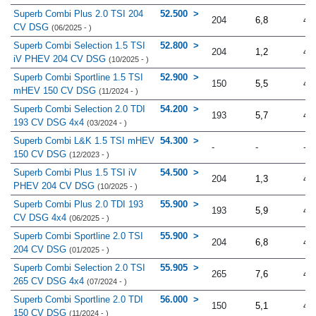
Superb Combi Plus 2.0 TSI 204
52.500
204
6,8
4.
CV DSG
(06/2025 - )
Superb Combi Selection 1.5 TSI
52.800
204
1,2
4.
iV PHEV 204 CV DSG
(10/2025 - )
Superb Combi Sportline 1.5 TSI
52.900
150
5,5
4.
mHEV 150 CV DSG
(11/2024 - )
Superb Combi Selection 2.0 TDI
54.200
193
5,7
4.
193 CV DSG 4x4
(03/2024 - )
Superb Combi L&K 1.5 TSI mHEV
54.300
-
-
-
150 CV DSG
(12/2023 - )
Superb Combi Plus 1.5 TSI iV
54.500
204
1,3
4.
PHEV 204 CV DSG
(10/2025 - )
Superb Combi Plus 2.0 TDI 193
55.900
193
5,9
4.
CV DSG 4x4
(06/2025 - )
Superb Combi Sportline 2.0 TSI
55.900
204
6,8
4.
204 CV DSG
(01/2025 - )
Superb Combi Selection 2.0 TSI
55.905
265
7,6
4.
265 CV DSG 4x4
(07/2024 - )
Superb Combi Sportline 2.0 TDI
56.000
150
5,1
4.
150 CV DSG
(11/2024 - )