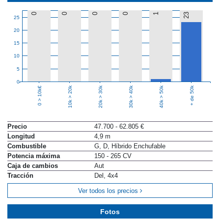
0
0
0
0
1
23
25
20
15
10
5
0
10k > 20k
20k > 30k
30k > 40k
40k > 50k
+ de 50k
0 > 10k€
Precio
47.700 - 62.805 €
Longitud
4,9 m
Combustible
G, D, Híbrido Enchufable
Potencia máxima
150 - 265 CV
Caja de cambios
Aut
Tracción
Del, 4x4
Ver todos los precios
Fotos