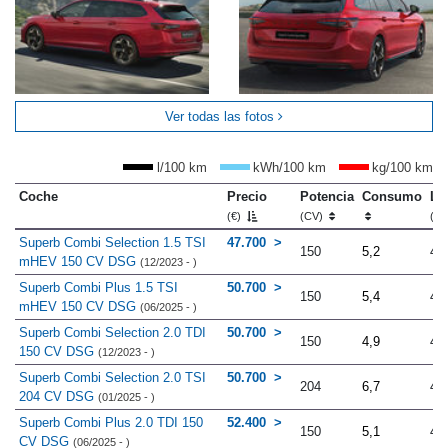
Ver todas las fotos
l/100 km
kWh/100 km
kg/100 km
Coche
Precio
Potencia
Consumo
Lo
(€)
(CV)
(m
Superb Combi Selection 1.5 TSI
47.700
150
5,2
4.
mHEV 150 CV DSG
(12/2023 - )
Superb Combi Plus 1.5 TSI
50.700
150
5,4
4.
mHEV 150 CV DSG
(06/2025 - )
Superb Combi Selection 2.0 TDI
50.700
150
4,9
4.
150 CV DSG
(12/2023 - )
Superb Combi Selection 2.0 TSI
50.700
204
6,7
4.
204 CV DSG
(01/2025 - )
Superb Combi Plus 2.0 TDI 150
52.400
150
5,1
4.
CV DSG
(06/2025 - )