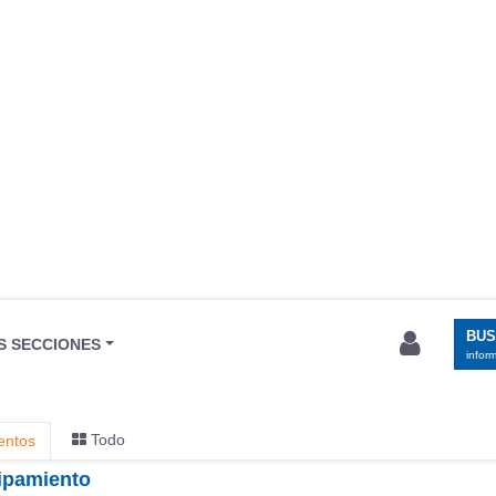
BU
S SECCIONES
infor
Todo
entos
uipamiento