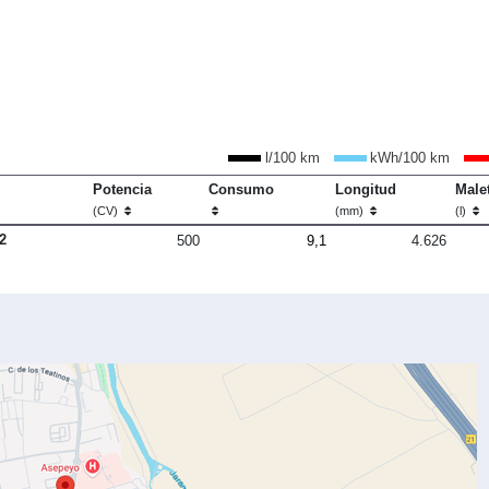
l/100 km
kWh/100 km
Potencia
Consumo
Longitud
Male
(CV)
(mm)
(l)
2
500
9,1
4.626