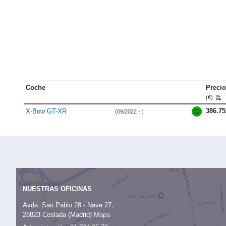
Coche
Precio
(€)
386.75
X-Bow GT-XR
(09/2022 - )
NUESTRAS OFICINAS
Avda. San Pablo 28 - Nave 27,
28823 Coslada (Madrid)
Mapa