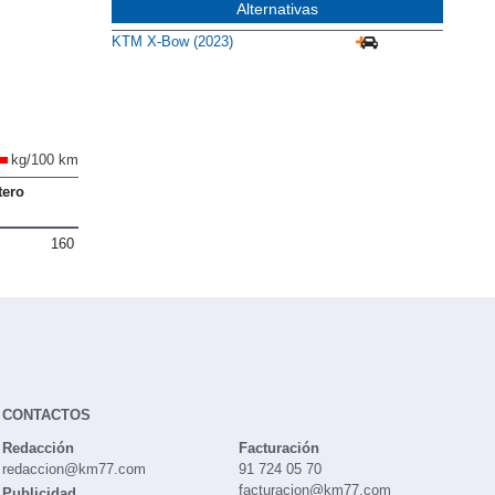
Alternativas
KTM X-Bow (2023)
kg/100 km
tero
160
CONTACTOS
Redacción
Facturación
redaccion@km77.com
91 724 05 70
facturacion@km77.com
Publicidad