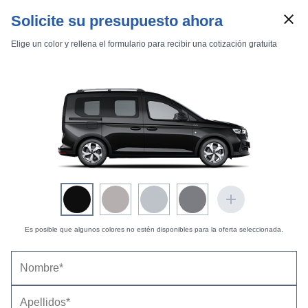
Solicite su presupuesto ahora
Elige un color y rellena el formulario para recibir una cotización gratuita
Precio
(con descuento y equipamiento seleccionado)
22.217 €
Marcas
Comparador de coches
Coste opciones seleccionadas:
0 €
Es posible que algunos colores no estén disponibles para la oferta seleccionada.
Inicio
Marcas
Ford
Tourneo Connect
2018
Estándar
Estándar
Tourneo Connect Trend 1.5 TDCi Auto-Start-Stop 74 kW (100 CV)
Ford Tourneo Connect Trend 1.5 TDCi Auto-
Start-Stop 74 kW (100 CV) (2021-2022) |
Precio y
ficha técnica