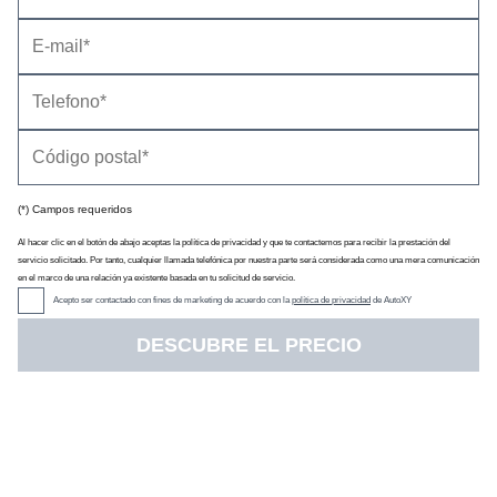
Datos técnicos
Equipamiento
(*) Campos requeridos
Al hacer clic en el botón de abajo aceptas la política de privacidad y que te contactemos para recibir la prestación del
Precio
(con descuento y equipamiento seleccionado)
22.217 €
servicio solicitado. Por tanto, cualquier llamada telefónica por nuestra parte será considerada como una mera comunicación
Descuento oficial
2.678 €
en el marco de una relación ya existente basada en tu solicitud de servicio.
Precio sin impuestos
19.797 €
Acepto ser contactado con fines de marketing de acuerdo con la
política de privacidad
de AutoXY
IVA
21 %
Impuesto de matriculación
4,75 %
DESCUBRE EL PRECIO
Tarifa de
07/2021