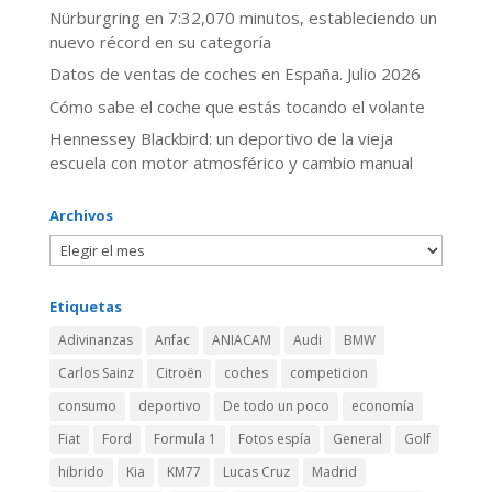
Nürburgring en 7:32,070 minutos, estableciendo un
nuevo récord en su categoría
Datos de ventas de coches en España. Julio 2026
​Cómo sabe el coche que estás tocando el volante
Hennessey Blackbird: un deportivo de la vieja
escuela con motor atmosférico y cambio manual
Archivos
Etiquetas
Adivinanzas
Anfac
ANIACAM
Audi
BMW
Carlos Sainz
Citroën
coches
competicion
consumo
deportivo
De todo un poco
economía
Fiat
Ford
Formula 1
Fotos espía
General
Golf
hibrido
Kia
KM77
Lucas Cruz
Madrid