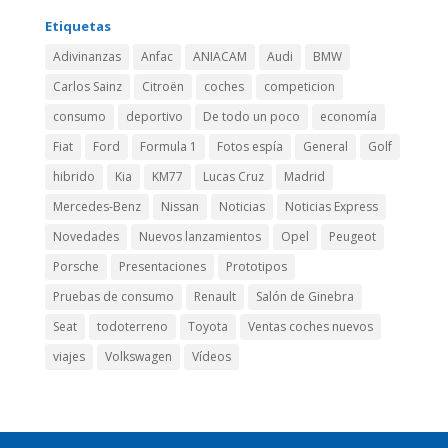
Etiquetas
Adivinanzas
Anfac
ANIACAM
Audi
BMW
Carlos Sainz
Citroën
coches
competicion
consumo
deportivo
De todo un poco
economía
Fiat
Ford
Formula 1
Fotos espía
General
Golf
hibrido
Kia
KM77
Lucas Cruz
Madrid
Mercedes-Benz
Nissan
Noticias
Noticias Express
Novedades
Nuevos lanzamientos
Opel
Peugeot
Porsche
Presentaciones
Prototipos
Pruebas de consumo
Renault
Salón de Ginebra
Seat
todoterreno
Toyota
Ventas coches nuevos
viajes
Volkswagen
Vídeos