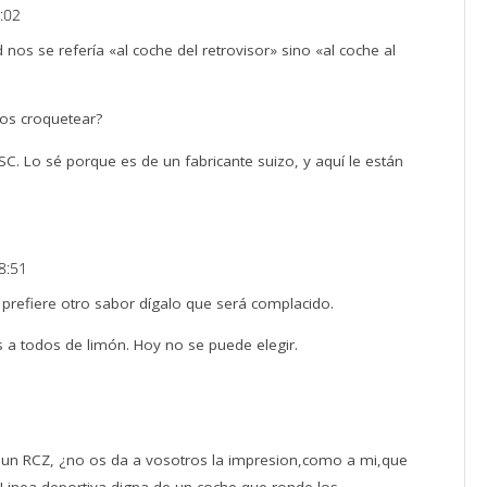
8:02
os se refería «al coche del retrovisor» sino «al coche al
os croquetear?
C. Lo sé porque es de un fabricante suizo, y aquí le están
8:51
 prefiere otro sabor dígalo que será complacido.
 a todos de limón. Hoy no se puede elegir.
un RCZ, ¿no os da a vosotros la impresion,como a mi,que