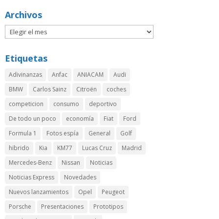
Archivos
Etiquetas
Adivinanzas
Anfac
ANIACAM
Audi
BMW
Carlos Sainz
Citroën
coches
competicion
consumo
deportivo
De todo un poco
economía
Fiat
Ford
Formula 1
Fotos espía
General
Golf
hibrido
Kia
KM77
Lucas Cruz
Madrid
Mercedes-Benz
Nissan
Noticias
Noticias Express
Novedades
Nuevos lanzamientos
Opel
Peugeot
Porsche
Presentaciones
Prototipos