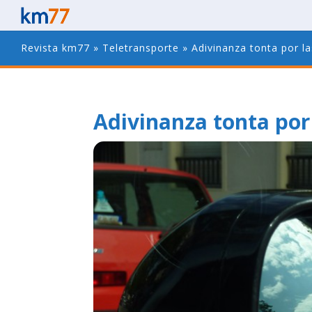
Revista km77
»
Teletransporte
»
Adivinanza tonta por la
Adivinanza tonta por 