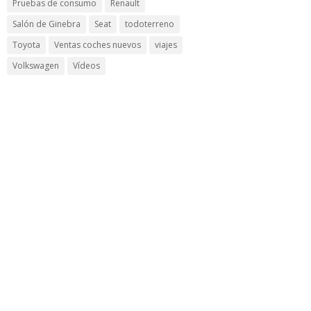
Pruebas de consumo
Renault
Salón de Ginebra
Seat
todoterreno
Toyota
Ventas coches nuevos
viajes
Volkswagen
Vídeos