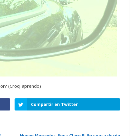
or? (Croq. aprendo)
Compartir en Twitter
?
Nuevo Mercedes-Benz Clase R. En venta desde