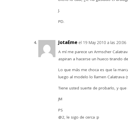
J.
PD.
JotaEme
el 19 May 2010 a las 20:06
A mí me parece un Armscher Calatrava
aspiran a hacerse un hueco tirando del 
Lo que más me choca es que la marc
luego al modelo lo llamen Calatrava (s
Tiene usted suerte de probarlo, y que
JM
PS
@2, le sigo de cerca :p