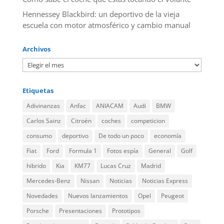
Hennessey Blackbird: un deportivo de la vieja
escuela con motor atmosférico y cambio manual
Archivos
Etiquetas
Adivinanzas
Anfac
ANIACAM
Audi
BMW
Carlos Sainz
Citroën
coches
competicion
consumo
deportivo
De todo un poco
economía
Fiat
Ford
Formula 1
Fotos espía
General
Golf
hibrido
Kia
KM77
Lucas Cruz
Madrid
Mercedes-Benz
Nissan
Noticias
Noticias Express
Novedades
Nuevos lanzamientos
Opel
Peugeot
Porsche
Presentaciones
Prototipos