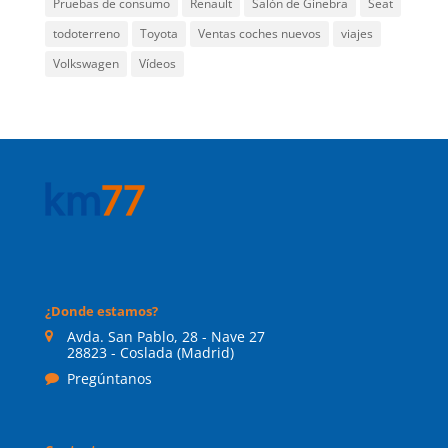
Pruebas de consumo
Renault
Salón de Ginebra
Seat
todoterreno
Toyota
Ventas coches nuevos
viajes
Volkswagen
Vídeos
¿Donde estamos?
Avda. San Pablo, 28 - Nave 27
28823 - Coslada (Madrid)
Pregúntanos