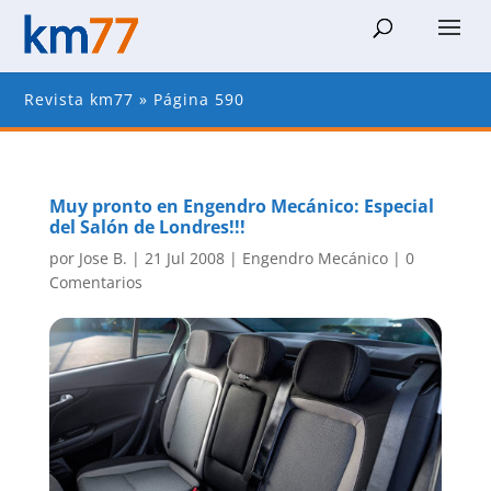
Revista km77
»
Página 590
Muy pronto en Engendro Mecánico: Especial
del Salón de Londres!!!
por
Jose B.
|
21 Jul 2008
|
Engendro Mecánico
|
0
Comentarios