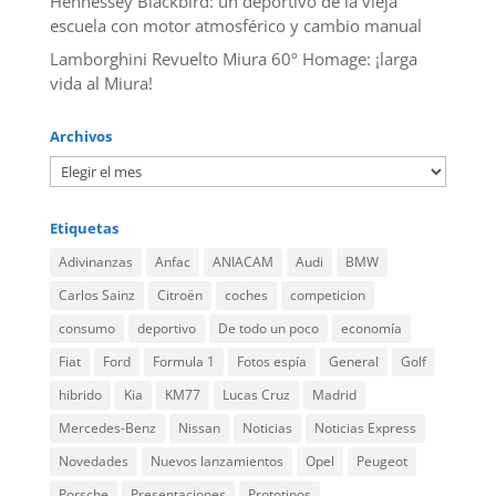
Hennessey Blackbird: un deportivo de la vieja
escuela con motor atmosférico y cambio manual
Lamborghini Revuelto Miura 60º Homage: ¡larga
vida al Miura!
Archivos
Etiquetas
Adivinanzas
Anfac
ANIACAM
Audi
BMW
Carlos Sainz
Citroën
coches
competicion
consumo
deportivo
De todo un poco
economía
Fiat
Ford
Formula 1
Fotos espía
General
Golf
hibrido
Kia
KM77
Lucas Cruz
Madrid
Mercedes-Benz
Nissan
Noticias
Noticias Express
Novedades
Nuevos lanzamientos
Opel
Peugeot
Porsche
Presentaciones
Prototipos