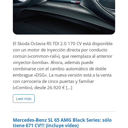
El Skoda Octavia RS TDI 2.0 170 CV está disponible
con un motor de inyección directa por conducto
común («common-rail»), que reemplaza al anterior
«inyector-bomba». Ahora, además puede
combinarse con el cambio automático de doble
embrague «DSG». La nueva versión está a la venta
con carrocería de cinco puertas y familiar
(«Combi»), desde 26.920 € […]
Leer más
Mercedes-Benz SL 65 AMG Black Series: sólo
tiene 671 CV!!! (incluye vídeo)