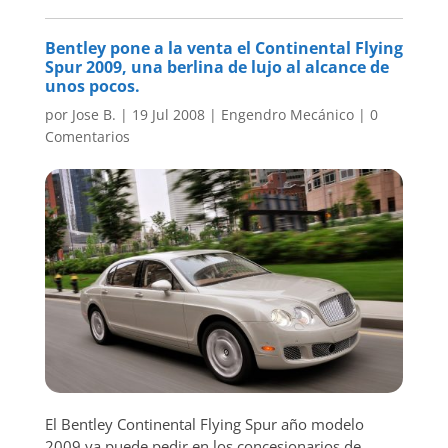
Bentley pone a la venta el Continental Flying
Spur 2009, una berlina de lujo al alcance de
unos pocos.
por
Jose B.
|
19 Jul 2008
|
Engendro Mecánico
|
0
Comentarios
El Bentley Continental Flying Spur año modelo
2009 ya puede pedir en los concesionarios de