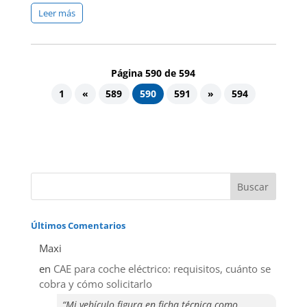
Leer más
Página 590 de 594
1
«
589
590
591
»
594
Últimos Comentarios
Maxi
en
CAE para coche eléctrico: requisitos, cuánto se
cobra y cómo solicitarlo
“Mi vehículo figura en ficha técnica como