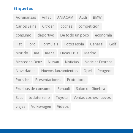
Etiquetas
Adivinanzas
Anfac
ANIACAM
Audi
BMW
Carlos Sainz
Citroën
coches
competicion
consumo
deportivo
De todo un poco
economía
Fiat
Ford
Formula 1
Fotos espía
General
Golf
hibrido
Kia
KM77
Lucas Cruz
Madrid
Mercedes-Benz
Nissan
Noticias
Noticias Express
Novedades
Nuevos lanzamientos
Opel
Peugeot
Porsche
Presentaciones
Prototipos
Pruebas de consumo
Renault
Salón de Ginebra
Seat
todoterreno
Toyota
Ventas coches nuevos
viajes
Volkswagen
Vídeos