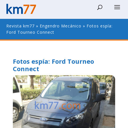
Revista km77
»
Engendro Mecánico
»
Fotos espía:
Ford Tourneo Connect
Fotos espía: Ford Tourneo
Connect