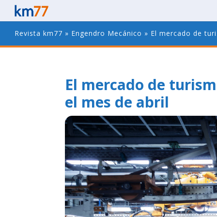
Revista km77
»
Engendro Mecánico
»
El mercado de tur
El mercado de turism
el mes de abril