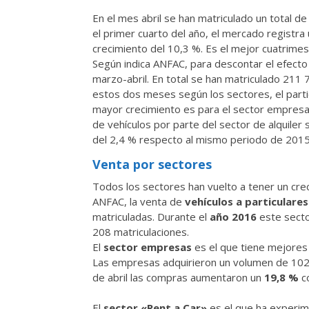
En el mes abril se han matriculado un total d
el primer cuarto del año, el mercado registr
crecimiento del 10,3 %. Es el mejor cuatrime
Según indica ANFAC, para descontar el efecto
marzo-abril. En total se han matriculado 211 
estos dos meses según los sectores, el partic
mayor crecimiento es para el sector empresa
de vehículos por parte del sector de alquiler
del 2,4 % respecto al mismo periodo de 2015
Venta por sectores
Todos los sectores han vuelto a tener un creci
ANFAC, la venta de
vehículos a particulares
matriculadas. Durante el
año 2016
este secto
208 matriculaciones.
El
sector empresas
es el que tiene mejore
Las empresas adquirieron un volumen de 102
de abril las compras aumentaron un
19,8 %
co
El
sector
«Rent a Car»
es el que ha experim