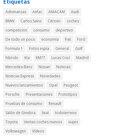
Etiquetas
Adivinanzas
Anfac
ANIACAM
Audi
BMW
Carlos Sainz
Citroën
coches
competicion
consumo
deportivo
De todo un poco
economía
Fiat
Ford
Formula 1
Fotos espía
General
Golf
hibrido
Kia
KM77
Lucas Cruz
Madrid
Mercedes-Benz
Nissan
Noticias
Noticias Express
Novedades
Nuevos lanzamientos
Opel
Peugeot
Porsche
Presentaciones
Prototipos
Pruebas de consumo
Renault
Salón de Ginebra
Seat
todoterreno
Toyota
Ventas coches nuevos
viajes
Volkswagen
Vídeos