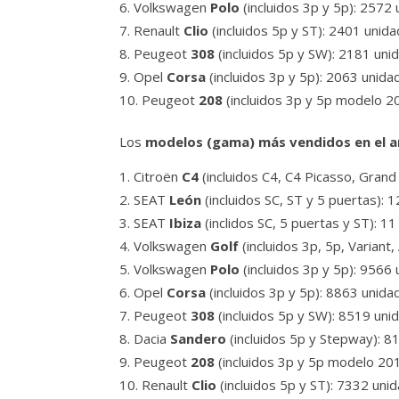
Volkswagen
Polo
(incluidos 3p y 5p): 2572
Renault
Clio
(incluidos 5p y ST): 2401 unid
Peugeot
308
(incluidos 5p y SW): 2181 uni
Opel
Corsa
(incluidos 3p y 5p): 2063 unida
Peugeot
208
(incluidos 3p y 5p modelo 2
Los
modelos (gama) más vendidos en el 
Citroën
C4
(incluidos C4, C4 Picasso, Gran
SEAT
León
(incluidos SC, ST y 5 puertas):
SEAT
Ibiza
(inclidos SC, 5 puertas y ST): 1
Volkswagen
Golf
(incluidos 3p, 5p, Variant
Volkswagen
Polo
(incluidos 3p y 5p): 9566
Opel
Corsa
(incluidos 3p y 5p): 8863 unida
Peugeot
308
(incluidos 5p y SW): 8519 uni
Dacia
Sandero
(incluidos 5p y Stepway): 8
Peugeot
208
(incluidos 3p y 5p modelo 20
Renault
Clio
(incluidos 5p y ST): 7332 uni