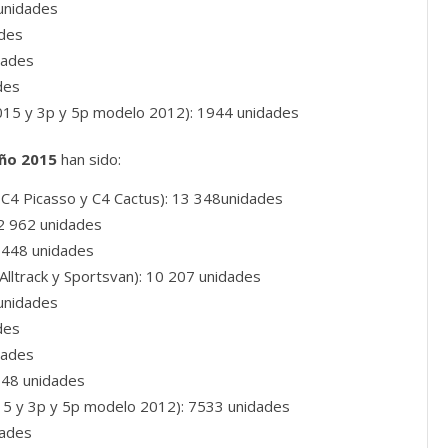
 unidades
ades
dades
des
015 y 3p y 5p modelo 2012): 1944 unidades
año 2015
han sido:
d C4 Picasso y C4 Cactus): 13 348unidades
 12 962 unidades
1 448 unidades
, Alltrack y Sportsvan): 10 207 unidades
 unidades
des
dades
148 unidades
15 y 3p y 5p modelo 2012): 7533 unidades
dades