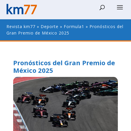
Revista km77
»
Deporte
»
Formula1
»
Pronósticos del
Gran Premio de México 2025
Pronósticos del Gran Premio de
México 2025