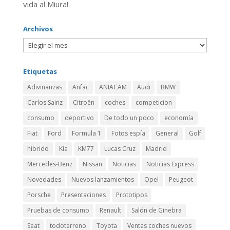
vida al Miura!
Archivos
Etiquetas
Adivinanzas
Anfac
ANIACAM
Audi
BMW
Carlos Sainz
Citroën
coches
competicion
consumo
deportivo
De todo un poco
economía
Fiat
Ford
Formula 1
Fotos espía
General
Golf
hibrido
Kia
KM77
Lucas Cruz
Madrid
Mercedes-Benz
Nissan
Noticias
Noticias Express
Novedades
Nuevos lanzamientos
Opel
Peugeot
Porsche
Presentaciones
Prototipos
Pruebas de consumo
Renault
Salón de Ginebra
Seat
todoterreno
Toyota
Ventas coches nuevos