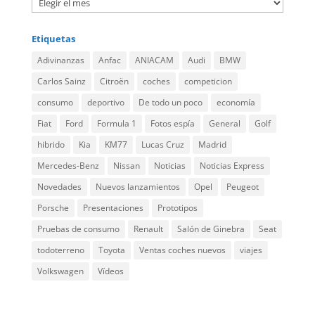
Etiquetas
Adivinanzas
Anfac
ANIACAM
Audi
BMW
Carlos Sainz
Citroën
coches
competicion
consumo
deportivo
De todo un poco
economía
Fiat
Ford
Formula 1
Fotos espía
General
Golf
hibrido
Kia
KM77
Lucas Cruz
Madrid
Mercedes-Benz
Nissan
Noticias
Noticias Express
Novedades
Nuevos lanzamientos
Opel
Peugeot
Porsche
Presentaciones
Prototipos
Pruebas de consumo
Renault
Salón de Ginebra
Seat
todoterreno
Toyota
Ventas coches nuevos
viajes
Volkswagen
Vídeos