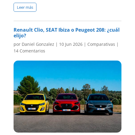
Leer más
Renault Clio, SEAT Ibiza o Peugeot 208: ¿cuál
elijo?
por
Daniel Gonzalez
|
10 Jun 2026
|
Comparativas
|
14 Comentarios