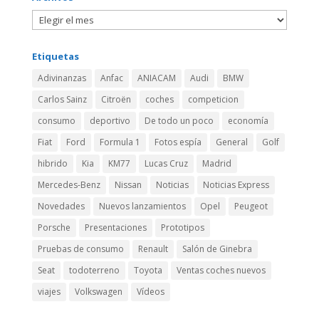
Etiquetas
Adivinanzas
Anfac
ANIACAM
Audi
BMW
Carlos Sainz
Citroën
coches
competicion
consumo
deportivo
De todo un poco
economía
Fiat
Ford
Formula 1
Fotos espía
General
Golf
hibrido
Kia
KM77
Lucas Cruz
Madrid
Mercedes-Benz
Nissan
Noticias
Noticias Express
Novedades
Nuevos lanzamientos
Opel
Peugeot
Porsche
Presentaciones
Prototipos
Pruebas de consumo
Renault
Salón de Ginebra
Seat
todoterreno
Toyota
Ventas coches nuevos
viajes
Volkswagen
Vídeos