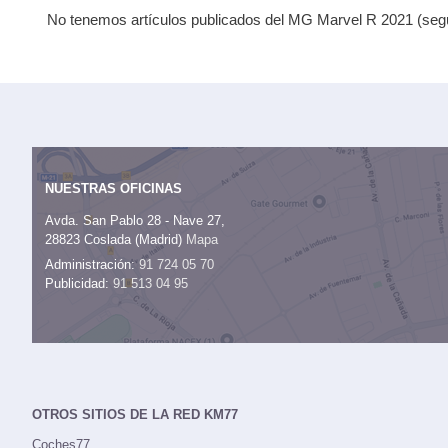
No tenemos artículos publicados del MG Marvel R 2021 (según
NUESTRAS OFICINAS
Avda. San Pablo 28 - Nave 27,
28823 Coslada (Madrid)
Mapa
Administración:
91 724 05 70
Publicidad:
91 513 04 95
OTROS SITIOS DE LA RED KM77
Coches77