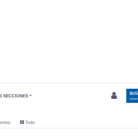
BU
S SECCIONES
infor
entos
Todo