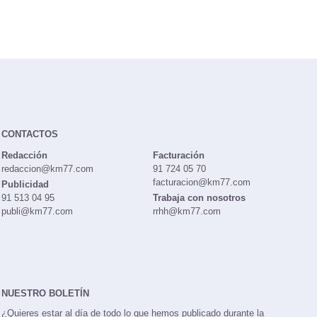
CONTACTOS
Redacción
Facturación
redaccion@km77.com
91 724 05 70
facturacion@km77.com
Publicidad
91 513 04 95
Trabaja con nosotros
publi@km77.com
rrhh@km77.com
NUESTRO BOLETÍN
¿Quieres estar al día de todo lo que hemos publicado durante la