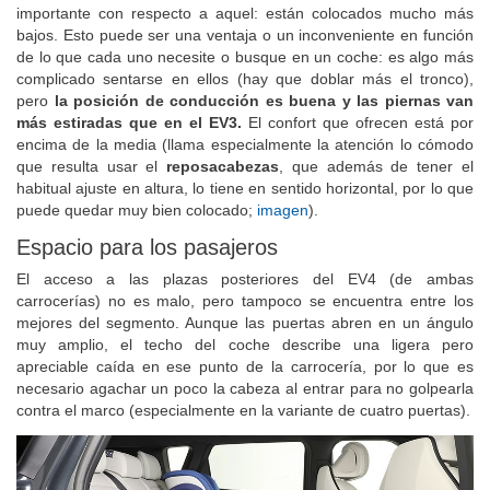
estructura similares a los del EV3
, pero hay una diferencia
importante con respecto a aquel: están colocados mucho más
bajos. Esto puede ser una ventaja o un inconveniente en función
de lo que cada uno necesite o busque en un coche: es algo más
complicado sentarse en ellos (hay que doblar más el tronco),
pero
la posición de conducción es buena y las piernas van
más estiradas que en el EV3.
El confort que ofrecen está por
encima de la media (llama especialmente la atención lo cómodo
que resulta usar el
reposacabezas
, que además de tener el
habitual ajuste en altura, lo tiene en sentido horizontal, por lo que
puede quedar muy bien colocado;
imagen
).
Espacio para los pasajeros
El acceso a las plazas posteriores del EV4 (de ambas
carrocerías) no es malo, pero tampoco se encuentra entre los
mejores del segmento. Aunque las puertas abren en un ángulo
muy amplio, el techo del coche describe una ligera pero
apreciable caída en ese punto de la carrocería, por lo que es
necesario agachar un poco la cabeza al entrar para no golpearla
contra el marco (especialmente en la variante de cuatro puertas).