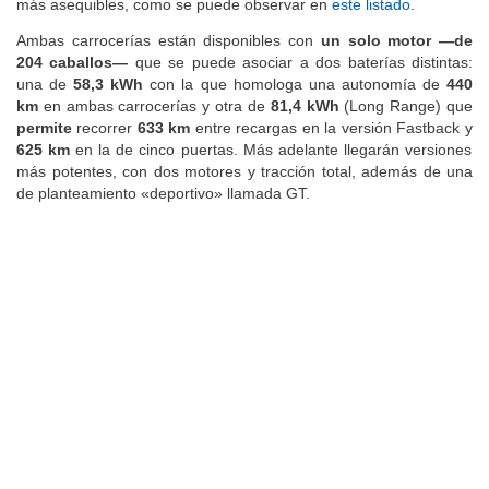
precio, el EV4 de cuatro puertas se sitúa entre las alternativas
más asequibles, como se puede observar en
este listado
.
Ambas carrocerías están disponibles con
un solo motor —de
204 caballos—
que se puede asociar a dos baterías distintas:
una de
58,3 kWh
con la que homologa una autonomía de
440
km
en ambas carrocerías y otra de
81,4 kWh
(Long Range) que
permite
recorrer
633 km
entre recargas en la versión Fastback y
625
km
en la de cinco puertas. Más adelante llegarán versiones
más potentes, con dos motores y tracción total, además de una
de planteamiento «deportivo» llamada GT.