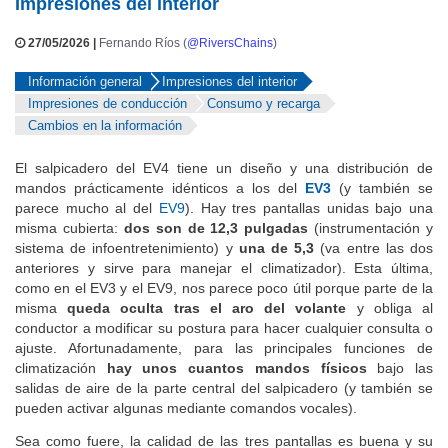
Impresiones del interior
27/05/2026 |
Fernando Ríos (
@RiversChains
)
Información general
Impresiones del interior
Impresiones de conducción
Consumo y recarga
Cambios en la información
El salpicadero del EV4 tiene un diseño y una distribución de
mandos prácticamente idénticos a los del
EV3
(y también se
parece mucho al del
EV9
). Hay tres pantallas unidas bajo una
misma cubierta:
dos son de 12,3 pulgadas
(instrumentación y
sistema de infoentretenimiento) y
una de 5,3
(va entre las dos
anteriores y sirve para manejar el climatizador). Esta última,
como en el EV3 y el EV9, nos parece poco útil porque parte de la
misma
queda oculta tras el aro del volante
y obliga al
conductor a modificar su postura para hacer cualquier consulta o
ajuste. Afortunadamente, para las principales funciones de
climatización
hay unos cuantos mandos físicos
bajo las
salidas de aire de la parte central del salpicadero (y también se
pueden activar algunas mediante comandos vocales).