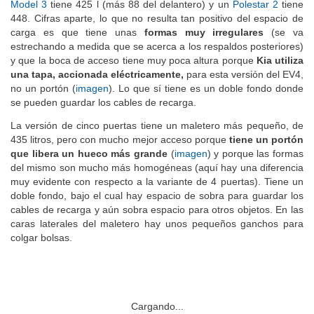
i4
tiene 470 l, un
BYD Seal
, 400 l (más 43 del delantero), un
Tesla
Model 3
tiene 425 l (más 88 del delantero) y un
Polestar 2
tiene
448. Cifras aparte, lo que no resulta tan positivo del espacio de
carga es que tiene unas
formas muy irregulares
(se va
estrechando a medida que se acerca a los respaldos posteriores)
y que la boca de acceso tiene muy poca altura porque
Kia utiliza
una tapa, accionada eléctricamente,
para esta versión del EV4,
no un portón (
imagen
). Lo que sí tiene es un doble fondo donde
se pueden guardar los cables de recarga.
La versión de cinco puertas tiene un maletero más pequeño, de
435 litros, pero con mucho mejor acceso porque
tiene un portón
que libera un hueco más grande
(
imagen
) y porque las formas
del mismo son mucho más homogéneas (aquí hay una diferencia
muy evidente con respecto a la variante de 4 puertas). Tiene un
doble fondo, bajo el cual hay espacio de sobra para guardar los
cables de recarga y aún sobra espacio para otros objetos. En las
caras laterales del maletero hay unos pequeños ganchos para
colgar bolsas.