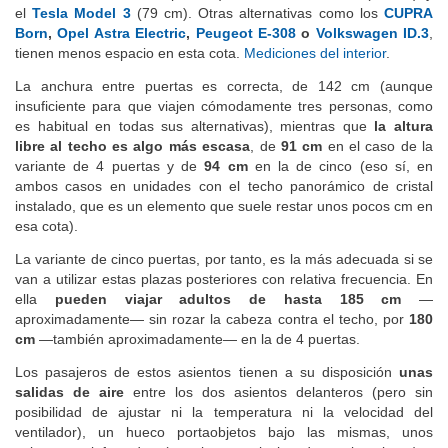
la carrocería de cinco puertas) como el
BYD Seal
(81 cm) y
el
Tesla Model 3
(79 cm). Otras alternativas como los
CUPRA
Born
,
Opel Astra Electric
,
Peugeot E-308
o
Volkswagen ID.3
,
tienen menos espacio en esta cota.
Mediciones del interior
.
La anchura entre puertas es correcta, de 142 cm (aunque
insuficiente para que viajen cómodamente tres personas, como
es habitual en todas sus alternativas), mientras que
la altura
libre al techo es algo más escasa
, de
91 cm
en el caso de la
variante de 4 puertas y de
94 cm
en la de cinco (eso sí, en
ambos casos en unidades con el techo panorámico de cristal
instalado, que es un elemento que suele restar unos pocos cm en
esa cota).
La variante de cinco puertas, por tanto, es la más adecuada si se
van a utilizar estas plazas posteriores con relativa frecuencia. En
ella
pueden viajar adultos de hasta 185 cm
—
aproximadamente— sin rozar la cabeza contra el techo, por
180
cm
—también aproximadamente— en la de 4 puertas.
Los pasajeros de estos asientos tienen a su disposición
unas
salidas de aire
entre los dos asientos delanteros (pero sin
posibilidad de ajustar ni la temperatura ni la velocidad del
ventilador), un hueco portaobjetos bajo las mismas, unos