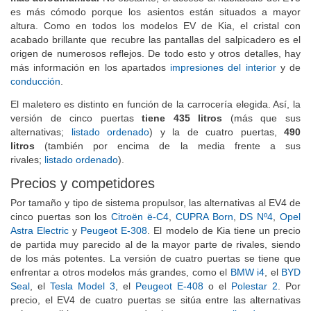
más aerodinámica.
No obstante, el acceso al habitáculo del EV3
es más cómodo porque los asientos están situados a mayor
altura. Como en todos los modelos EV de Kia, el cristal con
acabado brillante que recubre las pantallas del salpicadero es el
origen de numerosos reflejos. De todo esto y otros detalles, hay
más información en los apartados
impresiones del interior
y de
conducción
.
El maletero es distinto en función de la carrocería elegida. Así, la
versión de cinco puertas
tiene 435 litros
(más que sus
alternativas;
listado ordenado
) y la de cuatro puertas,
490
litros
(también por encima de la media frente a sus
rivales;
listado ordenado
).
Precios y competidores
Por tamaño y tipo de sistema propulsor, las alternativas al EV4 de
cinco puertas son los
Citroën ë-C4
,
CUPRA Born
,
DS Nº4
,
Opel
Astra Electric
y
Peugeot E-308
. El modelo de Kia tiene un precio
de partida muy parecido al de la mayor parte de rivales, siendo
de los más potentes. La versión de cuatro puertas se tiene que
enfrentar a otros modelos más grandes, como el
BMW i4
, el
BYD
Seal
, el
Tesla Model 3
, el
Peugeot E-408
o el
Polestar 2
. Por