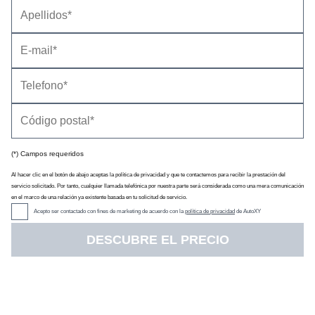
Información general
Impresiones de conducción
Consumo y recarga
Cambios en la información
(*) Campos requeridos
Al hacer clic en el botón de abajo aceptas la política de privacidad y que te contactemos para recibir la prestación del
servicio solicitado. Por tanto, cualquier llamada telefónica por nuestra parte será considerada como una mera comunicación
en el marco de una relación ya existente basada en tu solicitud de servicio.
Acepto ser contactado con fines de marketing de acuerdo con la
política de privacidad
de AutoXY
El Opel Astra Electric tiene un motor eléctrico de 156 CV, una
DESCUBRE EL PRECIO
batería de
51 kWh de
capacidad
y una autonomía media
homologada de entre
411 y 419 km
en función del equipamiento
y tipo de carrocería (hay dos: cinco puertas y familiar, llamada
comercialmente Sports Tourer o ST).
Según nuestra experiencia, un dato realista de autonomía en