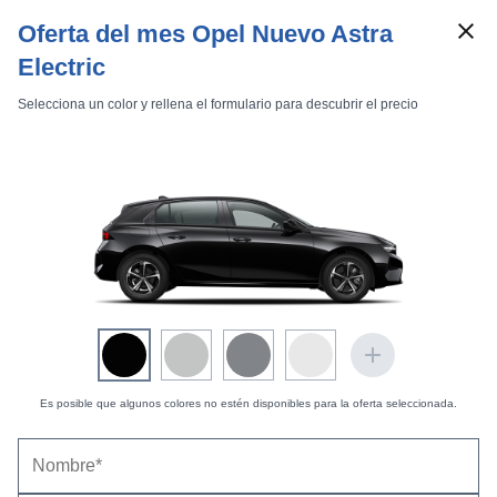
Oferta del mes Opel Nuevo Astra
Electric
Selecciona un color y rellena el formulario para descubrir el precio
Marcas
Comparador de coches
Inicio
Marcas
Opel
Astra
2022
5 puertas
Electric
Opel Astra Electric (2023) - Prueba |
Información
Es posible que algunos colores no estén disponibles para la oferta seleccionada.
general
26/07/2024 |
Enrique Calle y Pablo David González (
@PD_Gonzalez
)