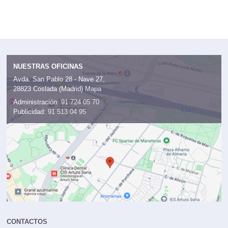
NUESTRAS OFICINAS
Avda. San Pablo 28 - Nave 27,
28823 Coslada (Madrid)
Mapa
Administración:
91 724 05 70
Publicidad:
91 513 04 95
CONTACTOS