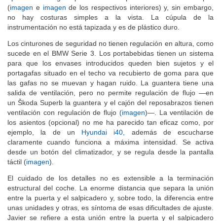
(
imagen
e
imagen
de los respectivos interiores) y, sin embargo,
no hay costuras simples a la vista. La cúpula de la
instrumentación no está tapizada y es de plástico duro.
Los cinturones de seguridad no tienen regulación en altura, como
sucede en el BMW Serie 3. Los portabebidas tienen un sistema
para que los envases introducidos queden bien sujetos y el
portagafas situado en el techo va recubierto de goma para que
las gafas no se muevan y hagan ruido. La guantera tiene una
salida de ventilación, pero no permite regulación de flujo —en
un Škoda Superb la guantera y el cajón del reposabrazos tienen
ventilación con regulación de flujo (
imagen
)—. La ventilación de
los asientos (opcional) no me ha parecido tan eficaz como, por
ejemplo, la de un
Hyundai i40
, además de escucharse
claramente cuando funciona a máxima intensidad. Se activa
desde un botón del climatizador, y se regula desde la pantalla
táctil (
imagen
).
El cuidado de los detalles no es extensible a la terminación
estructural del coche. La enorme distancia que separa la unión
entre la puerta y el salpicadero y, sobre todo, la diferencia entre
unas unidades y otras, es síntoma de esas dificultades de ajuste.
Javier se refiere a esta unión entre la puerta y el salpicadero