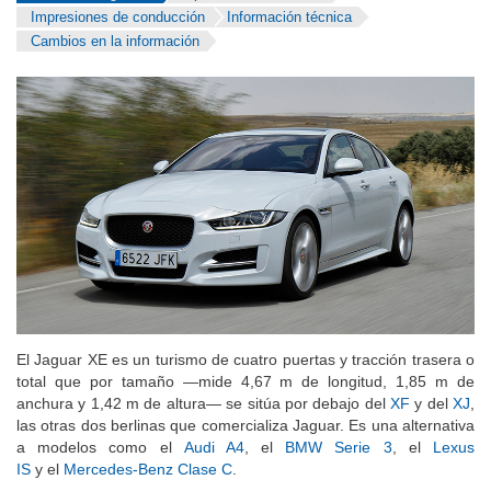
Impresiones de conducción
Información técnica
Cambios en la información
El Jaguar XE es un turismo de cuatro puertas y tracción trasera o
total que por tamaño —mide 4,67 m de longitud, 1,85 m de
anchura y 1,42 m de altura— se sitúa por debajo del
XF
y del
XJ
,
las otras dos berlinas que comercializa Jaguar. Es una alternativa
a modelos como el
Audi A4
, el
BMW Serie 3
, el
Lexus
IS
y el
Mercedes-Benz Clase C
.