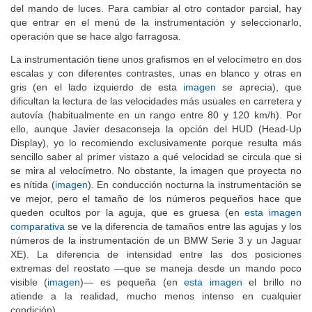
del mando de luces. Para cambiar al otro contador parcial, hay
que entrar en el menú de la instrumentación y seleccionarlo,
operación que se hace algo farragosa.
La instrumentación tiene unos grafismos en el velocímetro en dos
escalas y con diferentes contrastes, unas en blanco y otras en
gris (en el lado izquierdo de esta
imagen
se aprecia), que
dificultan la lectura de las velocidades más usuales en carretera y
autovía (habitualmente en un rango entre 80 y 120 km/h). Por
ello, aunque Javier desaconseja la opción del HUD (Head-Up
Display), yo lo recomiendo exclusivamente porque resulta más
sencillo saber al primer vistazo a qué velocidad se circula que si
se mira al velocímetro. No obstante, la imagen que proyecta no
es nítida (
imagen
). En conducción nocturna la instrumentación se
ve mejor, pero el tamaño de los números pequeños hace que
queden ocultos por la aguja, que es gruesa (en
esta imagen
comparativa
se ve la diferencia de tamaños entre las agujas y los
números de la instrumentación de un BMW Serie 3 y un Jaguar
XE). La diferencia de intensidad entre las dos posiciones
extremas del reostato —que se maneja desde un mando poco
visible (
imagen
)— es pequeña (en
esta imagen
el brillo no
atiende a la realidad, mucho menos intenso en cualquier
condición).