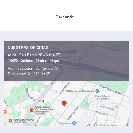
Cargando...
NUESTRAS OFICINAS
Avda. San Pablo 28 - Nave 27,
28823 Coslada (Madrid)
Mapa
Administración:
91 724 05 70
Publicidad:
91 513 04 95