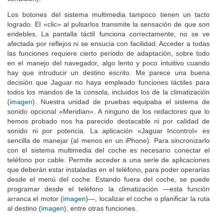
Los botones del sistema multimedia tampoco tienen un tacto
logrado. El «clic» al pulsarlos transmite la sensación de que son
endebles. La pantalla táctil funciona correctamente, no se ve
afectada por reflejos ni se ensucia con facilidad. Acceder a todas
las funciones requiere cierto periodo de adaptación, sobre todo
en el manejo del navegador, algo lento y poco intuitivo cuando
hay que intruducir un destino escrito. Me parece una buena
decisión que Jaguar no haya empleado funciones táctiles para
todos los mandos de la consola, incluidos los de la climatización
(
imagen
). Nuestra unidad de pruebas equipaba el sistema de
sonido opcional «Meridian». A ninguno de los redactores que lo
hemos probado nos ha parecido destacable ni por calidad de
sonido ni por potencia. La aplicación «Jaguar Incontrol» es
sencilla de manejar (al menos en un iPhone). Para sincronizarlo
con el sistema multimedia del coche es necesario conectar el
teléfono por cable. Permite acceder a una serie de aplicaciones
que deberán estar instaladas en el teléfono, para poder operarlas
desde el menú del coche. Estando fuera del coche, se puede
programar desde el teléfono la climatización —esta función
arranca el motor (
imagen
)—, localizar el coche o planificar la ruta
al destino (
imagen
), entre otras funciones.