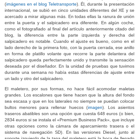
(
imágenes en el blog Teletransporte
). Él, durante la presentación
internacional, se subió en cinco unidades diferentes del XE y se
acercado a mirar algunas más. En todas ellas la ranura de unión
entre la puerta y el salpicadero era diferente. En algún coche,
como el fotografiado al final del artículo anteriormente citado del
blog, la diferencia entre la parte izquierda y derecha del
salpicadero es notable. Cuando el ajuste es bueno, como en el
lado derecho de la primera foto, con la puerta cerrada, ese anillo
en forma de platillo volante que recorre la parte delantera del
salpicadero queda perfectamente unido y transmite la sensación
deseada por el diseñador. En la unidad de pruebas que tuvimos
durante una semana no había estas diferencias de ajuste entre
un lado y otro del salpicadero.
El maletero, por sus formas, no hace fácil acomodar maletas
grandes. Los escalones que tiene hacen que la altura del fondo
sea escasa y que en los laterales no siempre se puedan colocar
bultos menores para rellenar huecos (
imagen
). Los asientos
traseros abatibles son una opción que cuesta 648 euros (o bien,
2834 euros si se instala el «Premium Business Pack», que incluye
otras opciones como la cámara de aparcamiento trasera o el
sistema de navegación SD). En las versiones Diesel, junto al
soporte izquierdo de la tapa del maletero está la boca de llenado