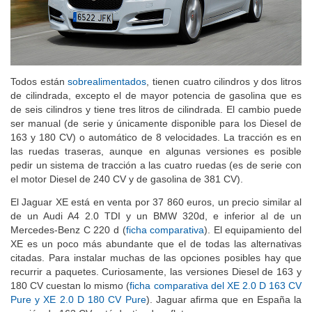
Todos están
sobrealimentados
, tienen cuatro cilindros y dos litros
de cilindrada, excepto el de mayor potencia de gasolina que es
de seis cilindros y tiene tres litros de cilindrada. El cambio puede
ser manual (de serie y únicamente disponible para los Diesel de
163 y 180 CV) o automático de 8 velocidades. La tracción es en
las ruedas traseras, aunque en algunas versiones es posible
pedir un sistema de tracción a las cuatro ruedas (es de serie con
el motor Diesel de 240 CV y de gasolina de 381 CV).
El Jaguar XE está en venta por 37 860 euros, un precio similar al
de un Audi A4 2.0 TDI y un BMW 320d, e inferior al de un
Mercedes-Benz C 220 d (
ficha comparativa
). El equipamiento del
XE es un poco más abundante que el de todas las alternativas
citadas. Para instalar muchas de las opciones posibles hay que
recurrir a paquetes. Curiosamente, las versiones Diesel de 163 y
180 CV cuestan lo mismo (
ficha comparativa del XE 2.0 D 163 CV
Pure y XE 2.0 D 180 CV Pure
). Jaguar afirma que en España la