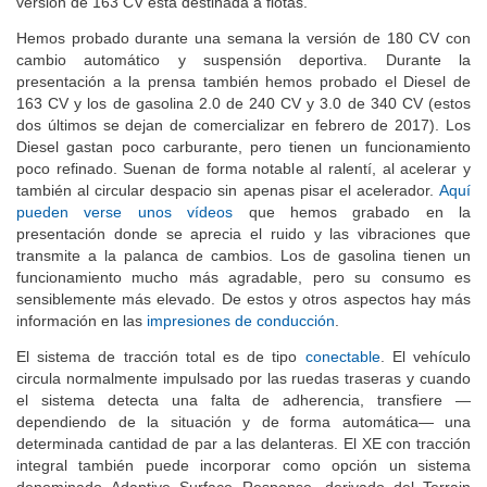
versión de 163 CV está destinada a flotas.
Hemos probado durante una semana la versión de 180 CV con
cambio automático y suspensión deportiva. Durante la
presentación a la prensa también hemos probado el Diesel de
163 CV y los de gasolina 2.0 de 240 CV y 3.0 de 340 CV (estos
dos últimos se dejan de comercializar en febrero de 2017). Los
Diesel gastan poco carburante, pero tienen un funcionamiento
poco refinado. Suenan de forma notable al ralentí, al acelerar y
también al circular despacio sin apenas pisar el acelerador.
Aquí
pueden verse unos vídeos
que hemos grabado en la
presentación donde se aprecia el ruido y las vibraciones que
transmite a la palanca de cambios. Los de gasolina tienen un
funcionamiento mucho más agradable, pero su consumo es
sensiblemente más elevado. De estos y otros aspectos hay más
información en las
impresiones de conducción
.
El sistema de tracción total es de tipo
conectable
. El vehículo
circula normalmente impulsado por las ruedas traseras y cuando
el sistema detecta una falta de adherencia, transfiere —
dependiendo de la situación y de forma automática— una
determinada cantidad de par a las delanteras. El XE con tracción
integral también puede incorporar como opción un sistema