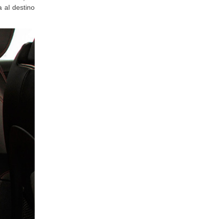
l coche, se
a al destino