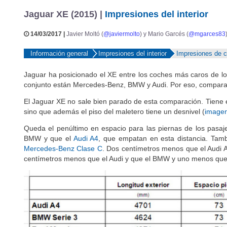
14/03/2017 |
Javier Moltó (
@javiermolto
) y Mario Garcés (
@mgarces83
Información general
Impresiones del interior
Impresiones de 
Jaguar ha posicionado el XE entre los coches más caros de lo
conjunto están Mercedes-Benz, BMW y Audi. Por eso, comparamo
El Jaguar XE no sale bien parado de esta comparación. Tiene 
sino que además el piso del maletero tiene un desnivel (
image
Queda el penúltimo en espacio para las piernas de los pasaje
BMW y que el
Audi A4
, que empatan en esta distancia. Tambi
Mercedes-Benz Clase C
. Dos centímetros menos que el Audi A
centímetros menos que el Audi y que el BMW y uno menos que