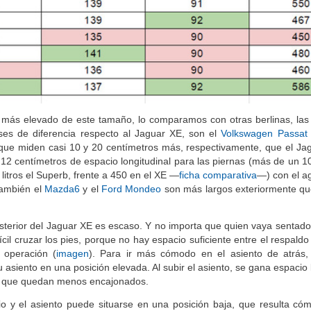
 más elevado de este tamaño, lo comparamos con otras berlinas, las 
ses de diferencia respecto al Jaguar XE, son el
Volkswagen Passat
rto que miden casi 10 y 20 centímetros más, respectivamente, que el Ja
y 12 centímetros de espacio longitudinal para las piernas (más de un 
 litros el Superb, frente a 450 en el XE —
ficha comparativa
—) con el a
También el
Mazda6
y el
Ford Mondeo
son más largos exteriormente qu
posterior del Jaguar XE es escaso. Y no importa que quien vaya sentado
cil cruzar los pies, porque no hay espacio suficiente entre el respaldo
a operación (
imagen
). Para ir más cómodo en el asiento de atrás,
asiento en una posición elevada. Al subir el asiento, se gana espacio 
es, que quedan menos encajonados.
io y el asiento puede situarse en una posición baja, que resulta có
bio manual porque la palanca queda un poco elevada y alejada (
im
 llevar la banqueta un poco más alta, para acceder de forma más 