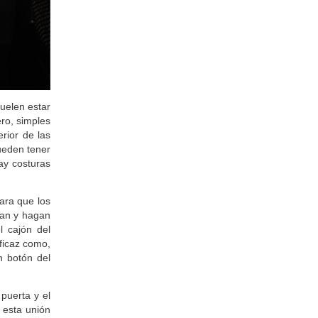
suelen estar
ro, simples
rior de las
ueden tener
hay costuras
ara que los
van y hagan
l cajón del
eficaz como,
n botón del
 puerta y el