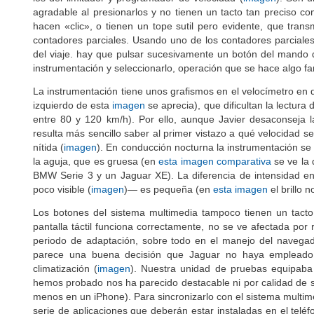
los del limitador y programador de velocidad (
imagen
). Son 
agradable al presionarlos y no tienen un tacto tan preciso co
hacen «clic», o tienen un tope sutil pero evidente, que tran
contadores parciales. Usando uno de los contadores parciales
del viaje. hay que pulsar sucesivamente un botón del mando d
instrumentación y seleccionarlo, operación que se hace algo fa
La instrumentación tiene unos grafismos en el velocímetro en d
izquierdo de esta
imagen
se aprecia), que dificultan la lectur
entre 80 y 120 km/h). Por ello, aunque Javier desaconseja
resulta más sencillo saber al primer vistazo a qué velocidad s
nítida (
imagen
). En conducción nocturna la instrumentación s
la aguja, que es gruesa (en
esta imagen comparativa
se ve la 
BMW Serie 3 y un Jaguar XE). La diferencia de intensidad 
poco visible (
imagen
)— es pequeña (en
esta imagen
el brillo 
Los botones del sistema multimedia tampoco tienen un tacto 
pantalla táctil funciona correctamente, no se ve afectada por r
periodo de adaptación, sobre todo en el manejo del navegador
parece una buena decisión que Jaguar no haya empleado fu
climatización (
imagen
). Nuestra unidad de pruebas equipaba 
hemos probado nos ha parecido destacable ni por calidad de so
menos en un iPhone). Para sincronizarlo con el sistema multim