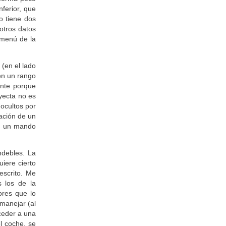
 forma poco
ferior, que
o tiene dos
otros datos
 menú de la
 (en el lado
 en un rango
ente porque
oyecta no es
ocultos por
ación de un
de un mando
ndebles. La
uiere cierto
escrito. Me
 los de la
ores que lo
manejar (al
ceder a una