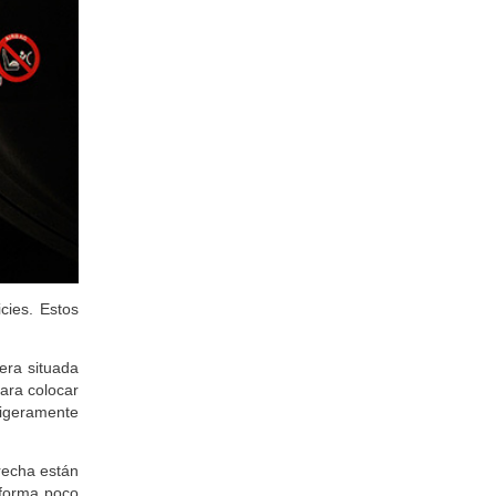
cies. Estos
iera situada
ara colocar
ligeramente
recha están