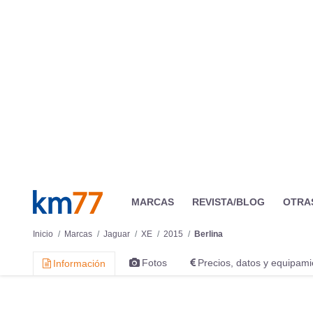
Algunos elementos opcionales de equipamiento son los faros de 
acceso y arranque sin llave, los asientos delanteros y traser
forman parte de paquetes de equipamiento. No existen, por el
este dispositivo son opcionales).
Hay dos sistemas multimedia: InControl Touch e InControl T
respectivamente. Los mapas del navegador están almacenados 
puede reproducir audio mediante una conexión Bluetooth, exis
conectar diversos dispositivos (teléfonos, tabletas y similare
del coche y, desde el coche, manejar algunas aplicaciones ins
Touch Pro tiene un navegador que es capaz de guiar al condu
El mejor precio del seguro a todo riesgo sin franquicia obten
Zaragoza, de 50 años, con más de 20 años de carnet, que lo 
Verti Seguros
, compañía que obtiene además la mejor relación
compañía y con una franquicia de 250 euros, el precio de la pó
Jaguar XE (2015) |
Impresiones del interior