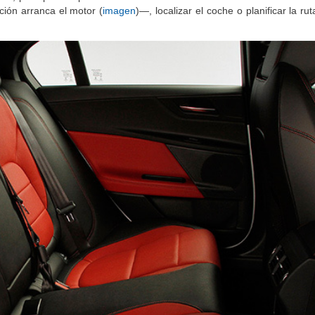
fono, para poder operarlas desde el menú del coche. Estando fuera de
ción arranca el motor (
imagen
)—, localizar el coche o planificar la rut