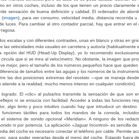
unos mandos sencillos, pero su tacto es de poca calidad. Suenan de
mo en otros coches, incluso de los que tienen un precio claramente in
smite sensación de buena definición y calidad. El ordenador de abord
 (
imagen
), para ver consumo, velocidad media, distancia recorrida u 
e luces. Para cambiar al otro contador parcial, hay que entrar en el
rragosa.
os escalas y con diferentes contrastes, unas en blanco y otras en gris
a de las velocidades más usuales en carretera y autovía (habitualmente
 la opción del HUD (Head-Up Display), yo lo recomiendo exclusivam
e circula que si se mira al velocímetro. No obstante, la imagen que pr
e ve mejor, pero el tamaño de los números pequeños hace que queden 
diferencia de tamaños entre las agujas y los números de la instrument
entre las dos posiciones extremas del reostato —que se maneja des
no atiende a la realidad, mucho menos intenso en cualquier condición).
logrado. El «clic» al pulsarlos transmite la sensación de que son e
eflejos ni se ensucia con facilidad. Acceder a todas las funciones req
, algo lento y poco intuitivo cuando hay que intruducir un destino 
nciones táctiles para todos los mandos de la consola, incluidos
el sistema de sonido opcional «Meridian». A ninguno de los redact
nido ni por potencia. La aplicación «Jaguar Incontrol» es sencilla de 
edia del coche es necesario conectar el teléfono por cable. Permite ac