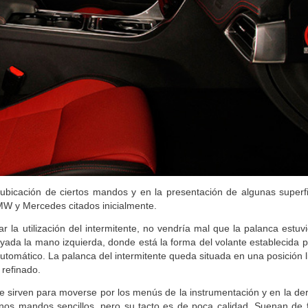
recio para comprar o vender tu coche
 ubicación de ciertos mandos y en la presentación de algunas superfi
MW y Mercedes citados inicialmente.
ar la utilización del intermitente, no vendría mal que la palanca estuv
ada la mano izquierda, donde está la forma del volante establecida p
utomático. La palanca del intermitente queda situada en una posición 
 refinado.
que sirven para moverse por los menús de la instrumentación y en la de