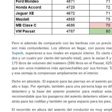
Pero si además de compararlo con las berlinas con un precio
son más contundentes. Los últimos en llegar, con pocos me
Superb
, superiores a sus rivales en espacio interior. Es cie
dos y un cuatro por ciento del tamaño total), pero le sacan 9 
175 litros de volumen del maletero (586 litros en el Passat, 625
que son unos maleteros más aprovechables por sus formas. 
y esa ventaja la compensan ampliamente en el interior.
Dicho en absoluto. El espacio para las piernas en el asiento 
alto o bajo. Por ejemplo, también para una persona baja es difí
delantero y la base del asiento posterior para realizar est
recomendable que los pasajeros del asiento delantero sitúen su 
atrás para las rodillas y también se gana espacio para los pi
El recorrido en altura del asiento del conductor es muy ampl
unidades con cambio automático pero no tanto en las de cam
conducir con cambio manual en el Jaguar XE, es preferible