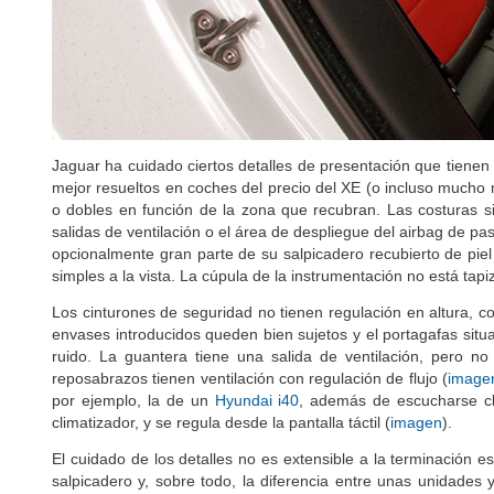
Jaguar ha cuidado ciertos detalles de presentación que tienen 
mejor resueltos en coches del precio del XE (o incluso much
o dobles en función de la zona que recubran. Las costuras s
salidas de ventilación o el área de despliegue del airbag de pas
opcionalmente gran parte de su salpicadero recubierto de piel
simples a la vista. La cúpula de la instrumentación no está tapi
Los cinturones de seguridad no tienen regulación en altura, 
envases introducidos queden bien sujetos y el portagafas sit
ruido. La guantera tiene una salida de ventilación, pero n
reposabrazos tienen ventilación con regulación de flujo (
image
por ejemplo, la de un
Hyundai i40
, además de escucharse cl
climatizador, y se regula desde la pantalla táctil (
imagen
).
El cuidado de los detalles no es extensible a la terminación e