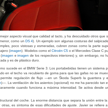
mejor aspecto visual que calidad al tacto, y ha descuidado otros que 
o menor, como un
DS 4
). Un ejemplo son algunas costuras del salpicade
imples, poco vistosas y esmeradas, cubren zonas como la parte supe
ajero (
imagen
). Modelos como el
Citroën C5
o el Mercedes Clase C p
 (
imagen
e
imagen
de los respectivos interiores) y, sin embargo, no 
zada y es de plástico duro.
como sucede en el BMW Serie 3. Los portabebidas tienen un sistema p
uado en el techo va recubierto de goma para que las gafas no se mue
o permite regulación de flujo —en un Škoda Superb la guantera y e
n
)—. La ventilación de los asientos (opcional) no me ha parecido tan 
aramente cuando funciona a máxima intensidad. Se activa desde u
structural del coche. La enorme distancia que separa la unión entre la