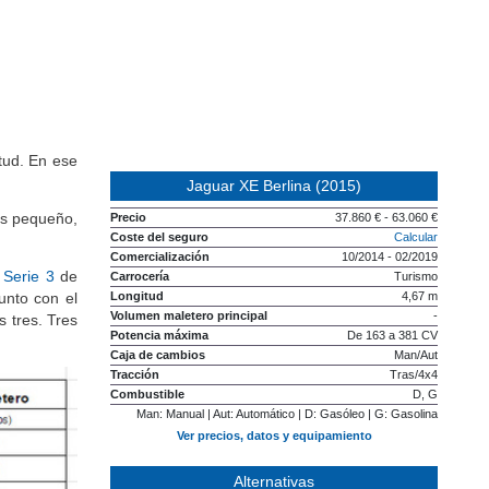
tud. En ese
Jaguar XE Berlina (2015)
ás pequeño,
Precio
37.860 € - 63.060 €
Coste del seguro
Calcular
Comercialización
10/2014 - 02/2019
l
Serie 3
de
Carrocería
Turismo
Longitud
4,67 m
unto con el
Volumen maletero principal
-
 tres. Tres
Potencia máxima
De 163 a 381 CV
Caja de cambios
Man/Aut
Tracción
Tras/4x4
Combustible
D, G
Man: Manual | Aut: Automático | D: Gasóleo | G: Gasolina
Ver precios, datos y equipamiento
Alternativas
Alfa Romeo Giulia (2023)