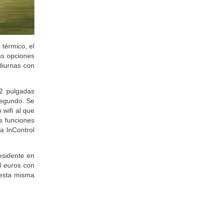
 térmico, el
as opciones
diurnas con
,2 pulgadas
segundo. Se
wifi al que
as funciones
a InControl
esidente en
3 euros con
 esta misma