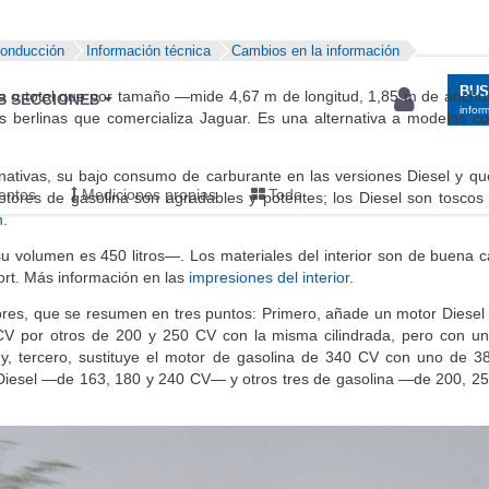
conducción
Información técnica
Cambios en la información
BU
era o total que por tamaño —mide 4,67 m de longitud, 1,85 m de anchu
S SECCIONES
infor
os berlinas que comercializa Jaguar. Es una alternativa a modelos 
ativas, su bajo consumo de carburante en las versiones Diesel y qu
entos
Mediciones propias
Todo
tores de gasolina son agradables y potentes; los Diesel son toscos 
n
.
 volumen es 450 litros—. Los materiales del interior son de buena ca
rt. Más información en las
impresiones del interior
.
res, que se resumen en tres puntos: Primero, añade un motor Diesel
CV por otros de 200 y 250 CV con la misma cilindrada, pero con u
y, tercero, sustituye el motor de gasolina de 340 CV con uno de 3
Diesel —de 163, 180 y 240 CV— y otros tres de gasolina —de 200, 2