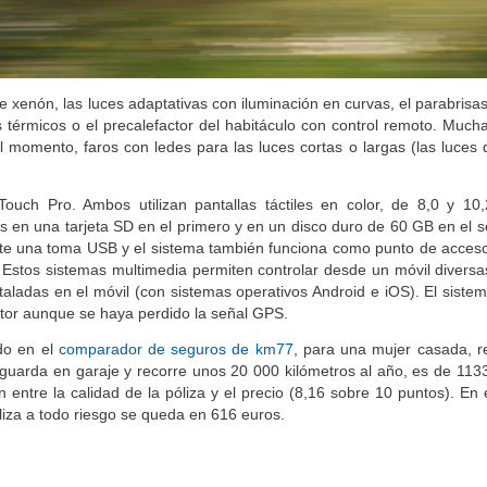
xenón, las luces adaptativas con iluminación en curvas, el parabrisas
os térmicos o el precalefactor del habitáculo con control remoto. Much
 momento, faros con ledes para las luces cortas o largas (las luces 
ouch Pro. Ambos utilizan pantallas táctiles en color, de 8,0 y 10
en una tarjeta SD en el primero y en un disco duro de 60 GB en el 
te una toma USB y el sistema también funciona como punto de acceso 
s). Estos sistemas multimedia permiten controlar desde un móvil divers
taladas en el móvil (con sistemas operativos Android e iOS). El sistem
ctor aunque se haya perdido la señal GPS.
ido en el
comparador de seguros de km77
, para una mujer casada, r
guarda en garaje y recorre unos 20 000 kilómetros al año, es de 113
 entre la calidad de la póliza y el precio (8,16 sobre 10 puntos). En
liza a todo riesgo se queda en 616 euros.