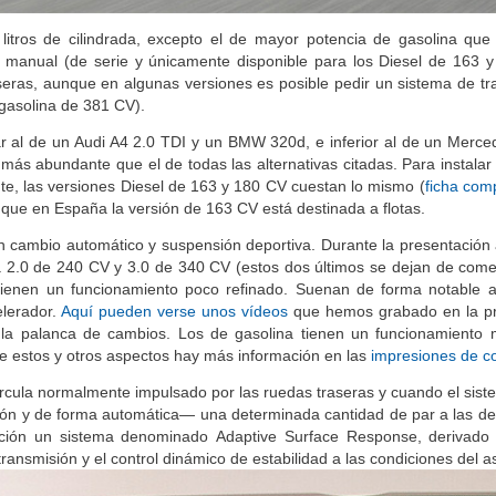
s litros de cilindrada, excepto el de mayor potencia de gasolina que
ser manual (de serie y únicamente disponible para los Diesel de 163 
seras, aunque en algunas versiones es posible pedir un sistema de tra
 gasolina de 381 CV).
ar al de un Audi A4 2.0 TDI y un BMW 320d, e inferior al de un Merc
 más abundante que el de todas las alternativas citadas. Para instala
te, las versiones Diesel de 163 y 180 CV cuestan lo mismo (
ficha com
 que en España la versión de 163 CV está destinada a flotas.
cambio automático y suspensión deportiva. Durante la presentación 
 2.0 de 240 CV y 3.0 de 340 CV (estos dos últimos se dejan de comer
ienen un funcionamiento poco refinado. Suenan de forma notable al 
elerador.
Aquí pueden verse unos vídeos
que hemos grabado en la pr
 a la palanca de cambios. Los de gasolina tienen un funcionamient
 estos y otros aspectos hay más información en las
impresiones de c
circula normalmente impulsado por las ruedas traseras y cuando el sis
ión y de forma automática— una determinada cantidad de par a las del
opción un sistema denominado
Adaptive Surface Response, derivado 
ransmisión y el control dinámico de estabilidad a las condiciones del a