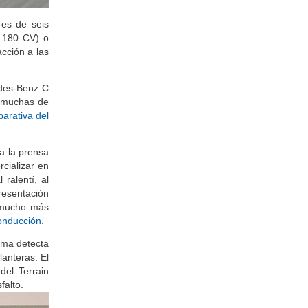
 es de seis
y 180 CV) o
cción a las
edes-Benz C
r muchas de
parativa del
a la prensa
cializar en
ralentí, al
esentación
o mucho más
onducción
.
tema detecta
anteras. El
del Terrain
sfalto.