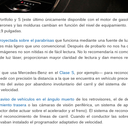
ortfolio y S (este último únicamente disponible con el motor de gaso
erones y las molduras cambian en función del nivel de equipamiento. 
19 pulgadas.
royectada sobre el parabrisas
que funciona mediante una fuente de luz
 es más ligero que uno convencional. Después de probarlo no nos ha 
mágenes no son nítidas ni de fácil lectura. No lo recomendaría ni com
de luz láser, proporcionan mayor claridad de lectura y dan menos ref
el que usa Mercedes-Benz en el
Clase S
, por ejemplo— para recono
y medir con precisión la distancia a la que se encuentra en vehículo prec
to del aviso por abandono involuntario del carril y del sistema de
 velocidad.
l
aviso de vehículos en el ángulo muerto
de los retrovisores, el de d
iento trasera
o las cámaras de visión periférica, un sistema de a
ctor debe actuar sobre el acelerador y el freno). El sistema de recon
 reconocimiento de líneas de carril. Cuando el conductor las sobr
vaban instalado el programador adaptativo de velocidad.