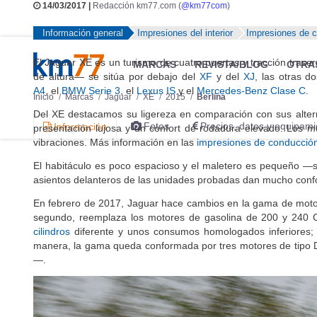
14/03/2017 |
Redacción km77.com (
@km77com
)
Información general
Impresiones del interior
Impresiones de 
El Jaguar XE es un turismo de cuatro puertas y tracción tras
MARCAS
REVISTA/BLOG
OTRA
de altura— se sitúa por debajo del
XF
y del
XJ
, las otras d
A4
, el
BMW Serie 3
, el
Lexus IS
y el
Mercedes-Benz Clase C
.
Inicio
Marcas
Jaguar
XE
2015
Berlina
Del XE destacamos su ligereza en comparación con sus altern
Fotos
Precios, datos y equipami
Información
presentación lujosa y un confort de rodadura elevado. Los mo
vibraciones. Más información en las
impresiones de conducció
El habitáculo es poco espacioso y el maletero es pequeño —su
asientos delanteros de las unidades probadas dan mucho confo
En febrero de 2017, Jaguar hace cambios en la gama de moto
segundo, reemplaza los motores de gasolina de 200 y 240 
cilindros
diferente y unos consumos homologados inferiores; 
manera, la gama queda conformada por tres motores de tipo 
—.