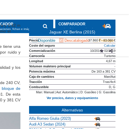
SCADOR
COMPARADOR
ra y 1,42 m
maciones, fichas e imágenes
precios, fichas y equipamiento
como el
Audi
Jaguar XE Berlina (2015)
Disponible
Descatalogado
Prototipo
Precio
37.860 € - 63.060 €
Coste del seguro
Calcular
e tiene una
Comercialización
10/2014 - 02/2019
por ruido y
Carrocería
Turismo
Longitud
4,67 m
Volumen maletero principal
-
lidad y los
Potencia máxima
De 163 a 381 CV
Caja de cambios
Man/Aut
Tracción
Tras/4x4
 de 240 CV;
Combustible
D, G
n
bloque de
Man: Manual | Aut: Automático | D: Gasóleo | G: Gasolina
81. De esta
Ver precios, datos y equipamiento
50 y 381 CV
Alternativas
Alfa Romeo Giulia (2023)
Audi A3 Sedan (2024)