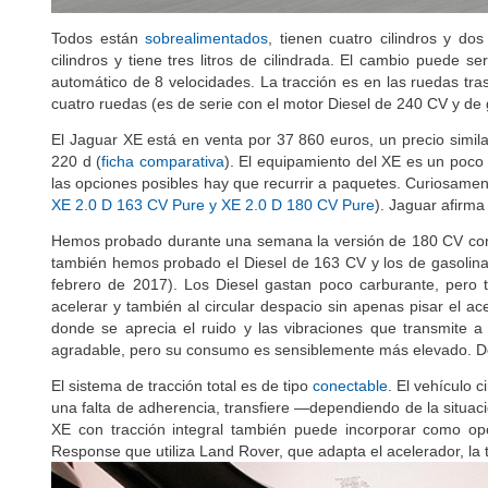
Todos están
sobrealimentados
, tienen cuatro cilindros y do
cilindros y tiene tres litros de cilindrada. El cambio puede 
automático de 8 velocidades. La tracción es en las ruedas tra
cuatro ruedas (es de serie con el motor Diesel de 240 CV y de
El Jaguar XE está en venta por 37 860 euros, un precio simil
220 d (
ficha comparativa
). El equipamiento del XE es un poco
las opciones posibles hay que recurrir a paquetes. Curiosamen
XE 2.0 D 163 CV Pure y XE 2.0 D 180 CV Pure
). Jaguar afirma
Hemos probado durante una semana la versión de 180 CV con 
también hemos probado el Diesel de 163 CV y los de gasolina
febrero de 2017). Los Diesel gastan poco carburante, pero t
acelerar y también al circular despacio sin apenas pisar el ac
donde se aprecia el ruido y las vibraciones que transmite
agradable, pero su consumo es sensiblemente más elevado. De
El sistema de tracción total es de tipo
conectable
. El vehículo 
una falta de adherencia, transfiere —dependiendo de la situac
XE con tracción integral también puede incorporar como 
Response que utiliza Land Rover, que adapta el acelerador, la t