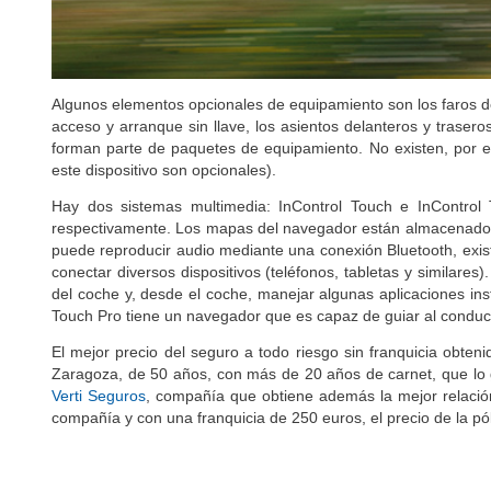
Algunos elementos opcionales de equipamiento son los faros de 
acceso y arranque sin llave, los asientos delanteros y traser
forman parte de paquetes de equipamiento. No existen, por el
este dispositivo son opcionales).
Hay dos sistemas multimedia: InControl Touch e InControl T
respectivamente. Los mapas del navegador están almacenados 
puede reproducir audio mediante una conexión Bluetooth, exis
conectar diversos dispositivos (teléfonos, tabletas y similare
del coche y, desde el coche, manejar algunas aplicaciones ins
Touch Pro tiene un navegador que es capaz de guiar al condu
El mejor precio del seguro a todo riesgo sin franquicia obten
Zaragoza, de 50 años, con más de 20 años de carnet, que lo 
Verti Seguros
, compañía que obtiene además la mejor relación
compañía y con una franquicia de 250 euros, el precio de la pó