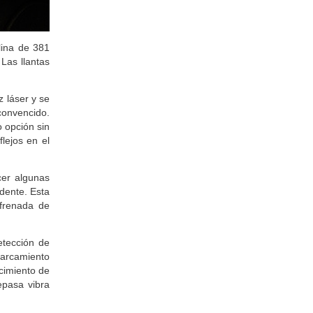
lina de 381
Las llantas
 láser y se
convencido.
o opción sin
lejos en el
cer algunas
edente. Esta
 frenada de
etección de
parcamiento
ocimiento de
epasa vibra